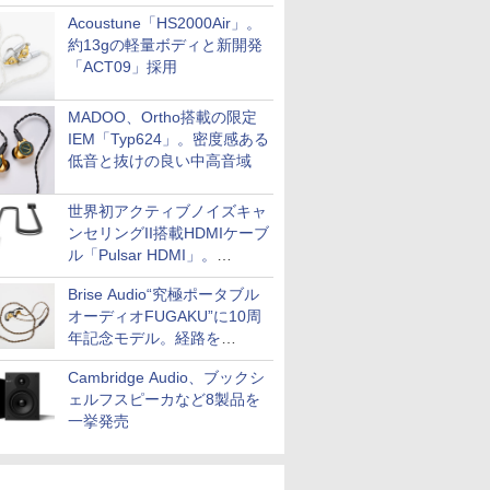
Acoustune「HS2000Air」。
約13gの軽量ボディと新開発
「ACT09」採用
MADOO、Ortho搭載の限定
IEM「Typ624」。密度感ある
低音と抜けの良い中高音域
世界初アクティブノイズキャ
ンセリングII搭載HDMIケーブ
ル「Pulsar HDMI」。
SilentPowerから
Brise Audio“究極ポータブル
オーディオFUGAKU”に10周
年記念モデル。経路を
NISHIKIで統一。400万円
Cambridge Audio、ブックシ
ェルフスピーカなど8製品を
一挙発売