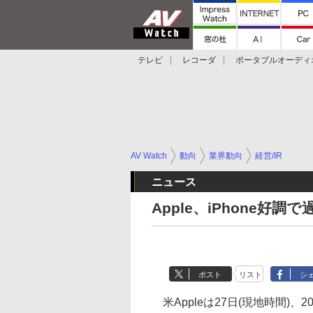
テレビ
レコーダ
ポータブルオーディ
スマートスピーカー
デジカメ
プロジ
AV Watch
動向
業界動向
経営/IR
ニュース
Apple、iPhone好
ポスト
リスト
シ
米Appleは27日(現地時間)、2