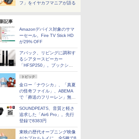
フ」をイヤカフマニアが語る
新記事
Amazonデバイス対象のサマ
ーセール。Fire TV Stick HD
が29% OFF
アバック、リビングに調和す
るシアタースピーカー
「HFSP250」。ブックシェ
ルフはペア3万円以下
トピック
金ロー「ナウシカ」、「真夏
の怪奇ファイル」、ABEMA
で「葬送のフリーレン」無料
配信など。夏の特番・配信情
SOUNDPEATS、音質と軽さ
報
追求した「Air6 Pro」。先行
登録で8383円
東映の歴代オープニング映像
がカプセルトイに。全5種で8