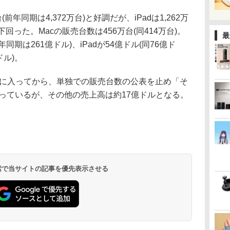
(前年同期は4,372万台)と好調だが、iPadは1,262万
に下回った。Macの販売台数は456万台(同414万台)。
最
前年同期は261億ドル)、iPadが54億ドル(同76億ド
ドル)。
5年に入ってから、単独での販売台数の公表を止め「そ
」扱いとなっているが、その他の売上高は約17億ドルとなる。
 検索で当サイトの記事を優先表示させる