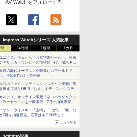
AV Watch をフォローする
Impress Watchシリーズ 人気記事
時間
24時間
1週間
1カ月
ユニクロ、今日から「お盆特別セール」。涼感
シアサッカーワンピース待望値下げ、撥水ギア
ショーツは1990円に
東映の歴代オープニング映像がカプセルトイ
に。全5種で8月下旬発売
令和のファミコンディスクシステム？安価に書
き換え可能なGB用「しましまディスクシステ
ム」
カルディ、オンライン限定「ネコバッグ＆タン
ブラーセット」を一般販売。7月の抽選販売の
当選無効分
イオン、ウイスキー「山崎」「白州」「響」な
ど7種を抽選販売。応募は本日20時まで
もっと見る
おすすめ記事