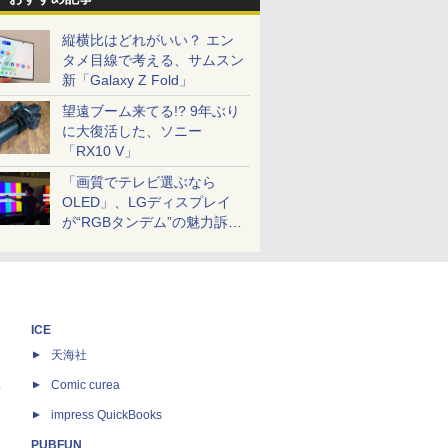
縦横比はどれがいい？ エン
タメ目線で考える、サムスン
新「Galaxy Z Fold」
望遠ブーム来てる!? 9年ぶり
に大復活した、ソニー
「RX10 V」
「画質でテレビ選ぶなら
OLED」、LGディスプレイ
が“RGBタンデム”の魅力訴
求。液晶とのガチ比較も
ICE
天海社
ス
Comic curea
impress QuickBooks
PUBFUN