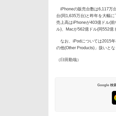
iPhoneの販売台数は6,117万台
台(同1,635万台)と昨年を大幅
売上高はiPhoneが403億ドル(
ル)、Macが562億ドル(同552億
なお、iPodについては201
の他(Other Products)
（臼田勤哉）
Google