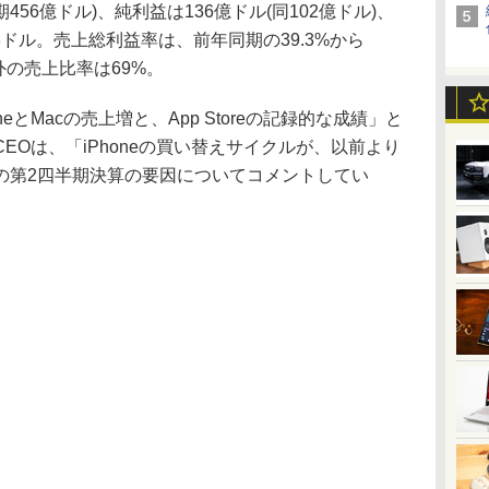
456億ドル)、純利益は136億ドル(同102億ドル)、
3ドル。売上総利益率は、前年同期の39.3%から
外の売上比率は69%。
とMacの売上増と、App Storeの記録的な成績」と
EOは、「iPhoneの買い替えサイクルが、以前より
の第2四半期決算の要因についてコメントしてい