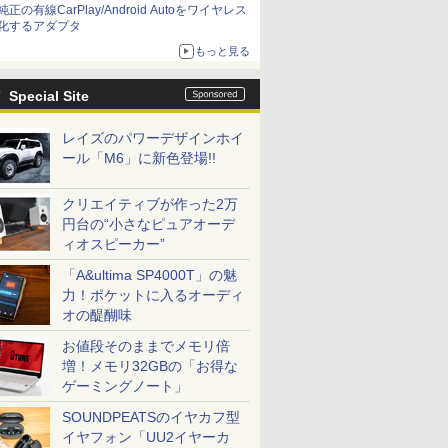
純正の有線CarPlay/Android Autoをワイヤレス
化するアダプタ
もっと見る
Special Site
レイズのパワーデザインホイ
ール「M6」に新色登場!!
クリエイティブが作った2万
円台の“小さなピュアオーデ
ィオスピーカー”
「A&ultima SP4000T」の魅
力！ポケットに入るオーディ
オの醍醐味
お値段そのままでメモリ倍
増！メモリ32GBの「お得な
ゲーミングノート」
SOUNDPEATSのイヤカフ型
イヤフォン「UU2イヤーカ