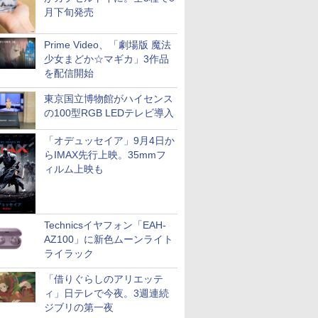
月下旬発売
Prime Video、「劇場版 魔法
少女まどか☆マギカ」3作品
を配信開始
東京国立博物館がハイセンス
の100型RGB LEDテレビ導入
「オデュッセイア」9月4日か
らIMAX先行上映。35mmフ
ィルム上映も
Technicsイヤフォン「EAH-
AZ100」に新色ムーンライト
ライラック
「借りぐらしのアリエッテ
ィ」日テレで今夜。3週連続
ジブリの第一夜