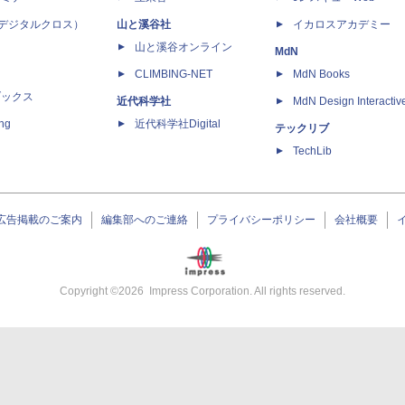
 X（デジタルクロス）
山と溪谷社
イカロスアカデミー
山と溪谷オンライン
MdN
CLIMBING-NET
MdN Books
ブックス
近代科学社
MdN Design Interactiv
ing
近代科学社Digital
テックリブ
TechLib
広告掲載のご案内
編集部へのご連絡
プライバシーポリシー
会社概要
Copyright ©
2026
Impress Corporation. All rights reserved.