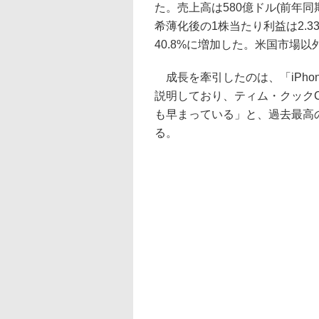
た。売上高は580億ドル(前年同期
希薄化後の1株当たり利益は2.3
40.8%に増加した。米国市場以
成長を牽引したのは、「iPhone
説明しており、ティム・クックC
も早まっている」と、過去最高
る。