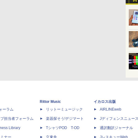
Rittor Music
イカロス出版
dフォーラム
リットーミュージック
AIRLINEweb
ップ担当者フォーラム
楽器探そう!デジマート
Jディフェンスニュー
ness Library
TシャツPOD T-OD
通訳翻訳ジャーナル
セミナー
立東舎
JレスキューWeb