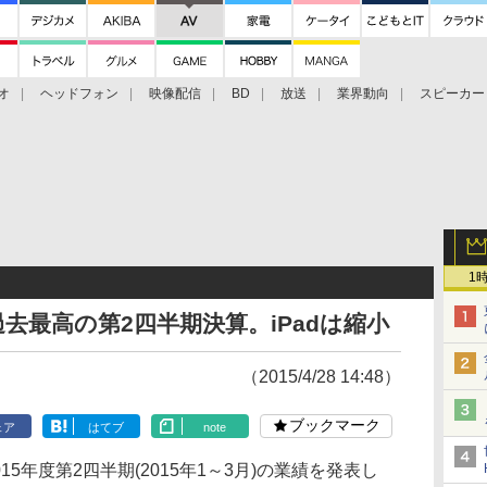
オ
ヘッドフォン
映像配信
BD
放送
業界動向
スピーカー
ェクタ
PS4
BDプレーヤー
映像配信
BD
1
調で過去最高の第2四半期決算。iPadは縮小
（2015/4/28 14:48）
ブックマーク
ェア
はてブ
note
015年度第2四半期(2015年1～3月)の業績を発表し