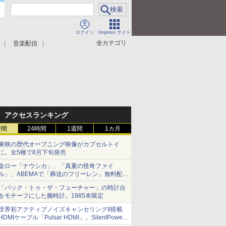
ログイン
Impress サイト
全カテゴリ
音楽配信
アクセスランキング
時間
24時間
1週間
1カ月
東映の歴代オープニング映像がカプセルトイ
に。全5種で8月下旬発売
金ロー「ナウシカ」、「真夏の怪奇ファイ
ル」、ABEMAで「葬送のフリーレン」無料配信
など。夏の特番・配信情報
「バック・トゥ・ザ・フューチャー」の時計台
をモチーフにした腕時計。1985本限定
世界初アクティブノイズキャンセリングII搭載
HDMIケーブル「Pulsar HDMI」。SilentPower
から