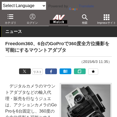
Powered by
Translate
AV Watch
製品
アクションカム
GoPro
カテゴリ
ログイン
検索
Impressサイト
ニュース
Freedom360、6台のGoProで360度全方位撮影を
可能にするマウントアダプタ
（2015/6/3 11:35）
リスト
デジタルカメラのマウン
トアダプタなどの輸入代
理・販売を行なうジュエ
は、アクションカメラのGo
Proを6台固定し、360度の