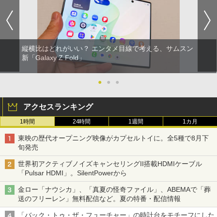
縦横比はどれがいい？ エンタメ目線で考える、サムスン
新「Galaxy Z Fold」
●
●
●
アクセスランキング
1時間
24時間
1週間
1カ月
東映の歴代オープニング映像がカプセルトイに。全5種で8月下
旬発売
世界初アクティブノイズキャンセリングII搭載HDMIケーブル
「Pulsar HDMI」。SilentPowerから
金ロー「ナウシカ」、「真夏の怪奇ファイル」、ABEMAで「葬
送のフリーレン」無料配信など。夏の特番・配信情報
「バック・トゥ・ザ・フューチャー」の時計台をモチーフにした