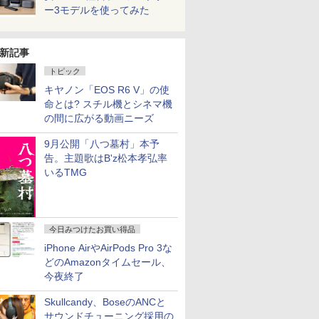
ー3モデルを使ってみた
新記事
トピック
キヤノン「EOS R6 V」の使
命とは? スチル機とシネマ機
の間に広がる動画ニーズ
9月公開「八つ墓村」本予
告。主題歌はB'z松本孝弘率
いるTMG
今日みつけたお買い得品
iPhone AirやAirPods Pro 3な
どのAmazonタイムセール、
今夜終了
Skullcandy、BoseのANCと
サウンドチューニング採用の