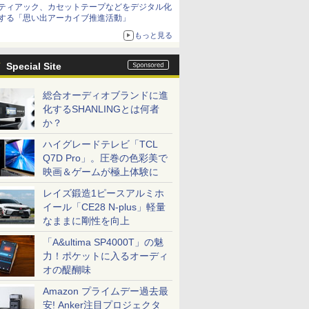
ティアック、カセットテープなどをデジタル化
する「思い出アーカイブ推進活動」
もっと見る
Special Site
総合オーディオブランドに進
化するSHANLINGとは何者
か？
ハイグレードテレビ「TCL
Q7D Pro」。圧巻の色彩美で
映画＆ゲームが極上体験に
レイズ鍛造1ピースアルミホ
イール「CE28 N-plus」軽量
なままに剛性を向上
「A&ultima SP4000T」の魅
力！ポケットに入るオーディ
オの醍醐味
Amazon プライムデー過去最
安! Anker注目プロジェクタ