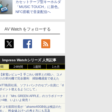
カセットテープ型キーホルダ
「MUSIC TOUCH」に新色。
NFC搭載で音楽配信へ
AV Watch をフォローする
Impress Watchシリーズ 人気記事
時間
24時間
1週間
1カ月
【家電レビュー】手ごわい雑草との戦い、コメ
リの草刈機で完全勝利 掃除機感覚で使えた
NTT島田社長、ソフトバンクのセブン出資に「d
ポイント使えるようにして」
ミスド「Mrs. GREEN APPLE」のコラボドーナ
ツ4種、いよいよ発売！
ドコモ前田社長が「ahamo40GB化は検証のた
め」、料金値上げへの考え方にも言及