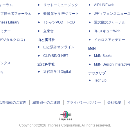
dフォーラム
リットーミュージック
AIRLINEweb
ップ担当者フォーラム
楽器探そう!デジマート
Jディフェンスニュー
ness Library
TシャツPOD T-OD
通訳翻訳ジャーナル
セミナー
立東舎
JレスキューWeb
 X（デジタルクロス）
山と溪谷社
イカロスアカデミー
山と溪谷オンライン
MdN
CLIMBING-NET
MdN Books
ブックス
近代科学社
MdN Design Interactiv
ing
近代科学社Digital
テックリブ
TechLib
広告掲載のご案内
編集部へのご連絡
プライバシーポリシー
会社概要
Copyright ©
2026
Impress Corporation. All rights reserved.