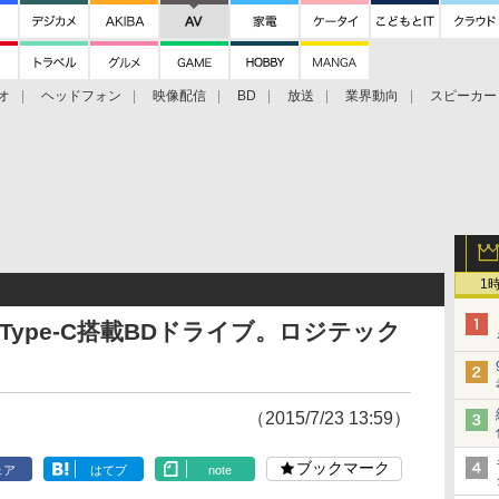
オ
ヘッドフォン
映像配信
BD
放送
業界動向
スピーカー
ェクタ
PS4
BDプレーヤー
映像配信
BD
1
B Type-C搭載BDドライブ。ロジテック
（2015/7/23 13:59）
ブックマーク
ェア
はてブ
note