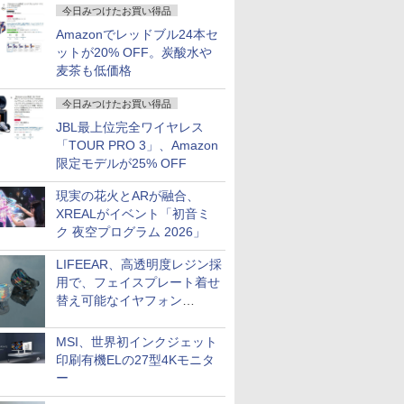
今日みつけたお買い得品
Amazonでレッドブル24本セ
ットが20% OFF。炭酸水や
麦茶も低価格
今日みつけたお買い得品
JBL最上位完全ワイヤレス
「TOUR PRO 3」、Amazon
限定モデルが25% OFF
現実の花火とARが融合、
XREALがイベント「初音ミ
ク 夜空プログラム 2026」
LIFEEAR、高透明度レジン採
用で、フェイスプレート着せ
替え可能なイヤフォン
「Nova Shell」
MSI、世界初インクジェット
印刷有機ELの27型4Kモニタ
ー