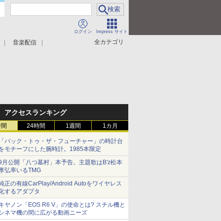
ログイン
Impress サイト
全カテゴリ
音楽配信
アクセスランキング
時間
24時間
1週間
1カ月
「バック・トゥ・ザ・フューチャー」の時計台
をモチーフにした腕時計。1985本限定
9月公開「八つ墓村」本予告。主題歌はB'z松本
孝弘率いるTMG
純正の有線CarPlay/Android Autoをワイヤレス
化するアダプタ
キヤノン「EOS R6 V」の使命とは? スチル機と
シネマ機の間に広がる動画ニーズ