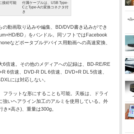
どに接続可能
付属ケーブルは、USB Type-
CとType-Aの変換コネクタ付
き
の動画取り込みや編集、BD/DVD書き込みができ
itanium+HD/BD」をバンドル。同ソフトではFacebook
d/iPhoneなどポータブルデバイス用動画への高速変換、
最大6倍速。その他のメディアへの記録は、BD-RE/RE
+R 6倍速、DVD-R DL 6倍速、DVD+R DL 5倍速、
、BDXLには対応しない。
、フラットな形にすることも可能。天板は、ドライ
に強いヘアライン加工のアルミを使用している。外
奥行き×高さ)、重量は300g。