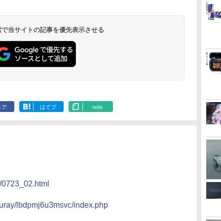
 検索で当サイトの記事を優先表示させる
ェア
はてブ
note
5/0723_02.html
/bluray/lbdpmj6u3msvc/index.php