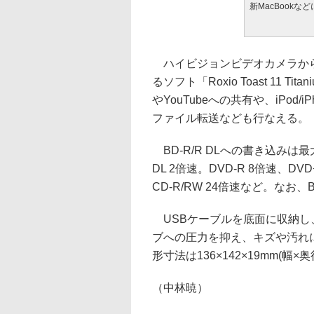
新MacBookな
ハイビジョンビデオカメラから
るソフト「Roxio Toast 11 T
やYouTubeへの共有や、iPo
ファイル転送なども行なえる。
BD-R/R DLへの書き込みは
DL 2倍速。DVD-R 8倍速、DVD
CD-R/RW 24倍速など。なお
USBケーブルを底面に収納し
ブへの圧力を抑え、キズや汚れ
形寸法は136×142×19mm(幅×
（中林暁）