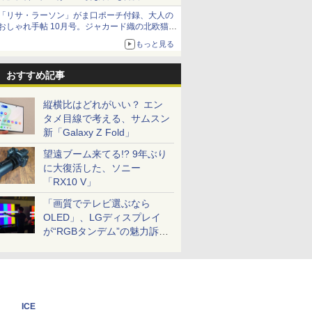
「リサ・ラーソン」がま口ポーチ付録、大人の
おしゃれ手帖 10月号。ジャカード織の北欧猫デ
ザイン
もっと見る
おすすめ記事
縦横比はどれがいい？ エン
タメ目線で考える、サムスン
新「Galaxy Z Fold」
望遠ブーム来てる!? 9年ぶり
に大復活した、ソニー
「RX10 V」
「画質でテレビ選ぶなら
OLED」、LGディスプレイ
が“RGBタンデム”の魅力訴
求。液晶とのガチ比較も
ICE