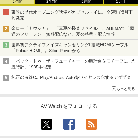
1時間
24時間
1週間
1カ月
東映の歴代オープニング映像がカプセルトイに。全5種で8月下
旬発売
金ロー「ナウシカ」、「真夏の怪奇ファイル」、ABEMAで「葬
送のフリーレン」無料配信など。夏の特番・配信情報
世界初アクティブノイズキャンセリングII搭載HDMIケーブル
「Pulsar HDMI」。SilentPowerから
「バック・トゥ・ザ・フューチャー」の時計台をモチーフにした
腕時計。1985本限定
純正の有線CarPlay/Android Autoをワイヤレス化するアダプタ
もっと見る
AV Watch をフォローする