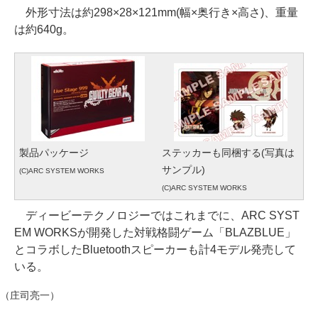
外形寸法は約298×28×121mm(幅×奥行き×高さ)、重量
は約640g。
製品パッケージ
ステッカーも同梱する(写真は
サンプル)
(C)ARC SYSTEM WORKS
(C)ARC SYSTEM WORKS
ディービーテクノロジーではこれまでに、ARC SYST
EM WORKSが開発した対戦格闘ゲーム「BLAZBLUE」
とコラボしたBluetoothスピーカーも計4モデル発売して
いる。
（庄司亮一）