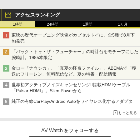
アクセスランキング
1時間
24時間
1週間
1カ月
東映の歴代オープニング映像がカプセルトイに。全5種で8月下
旬発売
「バック・トゥ・ザ・フューチャー」の時計台をモチーフにした
腕時計。1985本限定
金ロー「ナウシカ」、「真夏の怪奇ファイル」、ABEMAで「葬
送のフリーレン」無料配信など。夏の特番・配信情報
世界初アクティブノイズキャンセリングII搭載HDMIケーブル
「Pulsar HDMI」。SilentPowerから
純正の有線CarPlay/Android Autoをワイヤレス化するアダプタ
もっと見る
AV Watch をフォローする