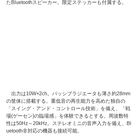
たBluetoothスピーカー。限定ステッカーも付属する。
出力は10W×2ch。パッシブラジエータも薄さ約28mm
の筐体に搭載する。重低音の再生能力を高めた独自の
「スイング・アンド・コントロール技術」を備え、「戦
場(ゲーセン)の臨場感」を体験できるとする。周波数特
性は50Hz～20kHz。ステレオミニの音声入力を備え、Bl
uetooth非対応の機器も接続可能。