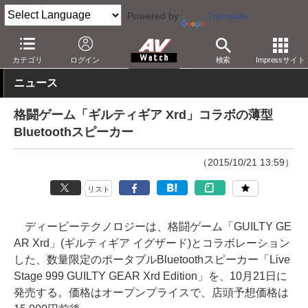
Powered by
Translate
AV Watch
製品
Bluetoothスピーカー
カテゴリ
ログイン
検索
Impressサイト
ニュース
格闘ゲーム「ギルティギア Xrd」コラボの薄型
Bluetoothスピーカー
（2015/10/21 13:59）
リスト
ディービーテクノロジーは、格闘ゲーム「GUILTY GE
AR Xrd」(ギルティギア イグザード)とコラボレーション
した、数量限定のポータブルBluetoothスピーカー「Live
Stage 999 GUILTY GEAR Xrd Edition」を、10月21日に
発売する。価格はオープンプライスで、店頭予想価格は