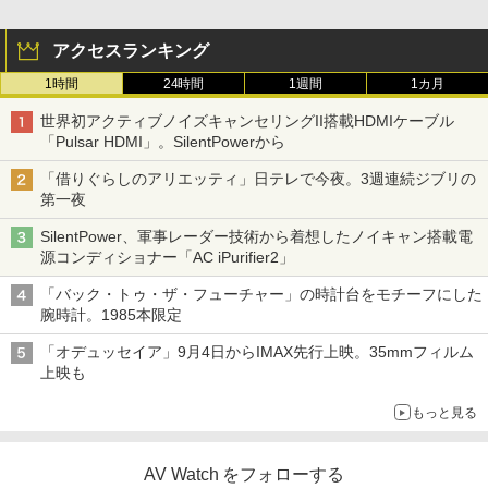
アクセスランキング
1時間
24時間
1週間
1カ月
世界初アクティブノイズキャンセリングII搭載HDMIケーブル
「Pulsar HDMI」。SilentPowerから
「借りぐらしのアリエッティ」日テレで今夜。3週連続ジブリの
第一夜
SilentPower、軍事レーダー技術から着想したノイキャン搭載電
源コンディショナー「AC iPurifier2」
「バック・トゥ・ザ・フューチャー」の時計台をモチーフにした
腕時計。1985本限定
「オデュッセイア」9月4日からIMAX先行上映。35mmフィルム
上映も
もっと見る
AV Watch をフォローする