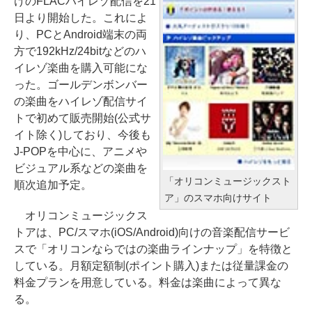
けのFLACハイレゾ配信を21
日より開始した。これによ
り、PCとAndroid端末の両
方で192kHz/24bitなどのハ
イレゾ楽曲を購入可能にな
った。ゴールデンボンバー
の楽曲をハイレゾ配信サイ
トで初めて販売開始(公式サ
イト除く)しており、今後も
J-POPを中心に、アニメや
ビジュアル系などの楽曲を
「オリコンミュージックスト
順次追加予定。
ア」のスマホ向けサイト
オリコンミュージックス
トアは、PC/スマホ(iOS/Android)向けの音楽配信サービ
スで「オリコンならではの楽曲ラインナップ」を特徴と
している。月額定額制(ポイント購入)または従量課金の
料金プランを用意している。料金は楽曲によって異な
る。