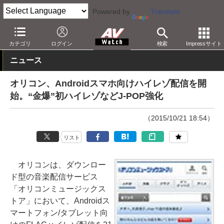
Powered by
Translate
AV Watch
コンテンツ・サービス
音楽配信
カテゴリ
ログイン
検索
Impressサイト
ニュース
オリコン、Androidスマホ向けハイレゾ配信を開
始。“金爆”初ハイレゾなどJ-POP強化
（2015/10/21 18:54）
リスト
オリコンは、ダウンロー
ド型の音楽配信サービス
「オリコンミュージックス
トア」において、Androidス
マートフォン/タブレット向