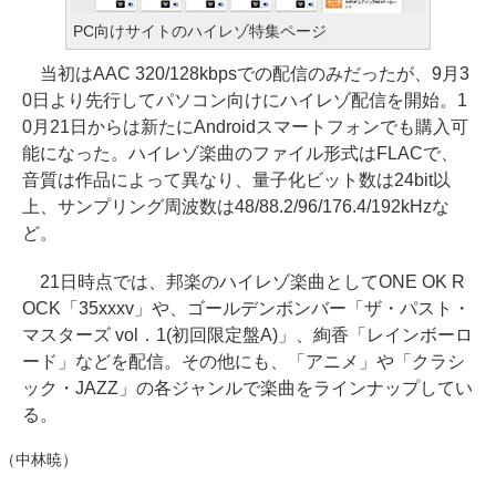
PC向けサイトのハイレゾ特集ページ
当初はAAC 320/128kbpsでの配信のみだったが、9月3
0日より先行してパソコン向けにハイレゾ配信を開始。1
0月21日からは新たにAndroidスマートフォンでも購入可
能になった。ハイレゾ楽曲のファイル形式はFLACで、
音質は作品によって異なり、量子化ビット数は24bit以
上、サンプリング周波数は48/88.2/96/176.4/192kHzな
ど。
21日時点では、邦楽のハイレゾ楽曲としてONE OK R
OCK「35xxxv」や、ゴールデンボンバー「ザ・パスト・
マスターズ vol．1(初回限定盤A)」、絢香「レインボーロ
ード」などを配信。その他にも、「アニメ」や「クラシ
ック・JAZZ」の各ジャンルで楽曲をラインナップしてい
る。
（中林暁）