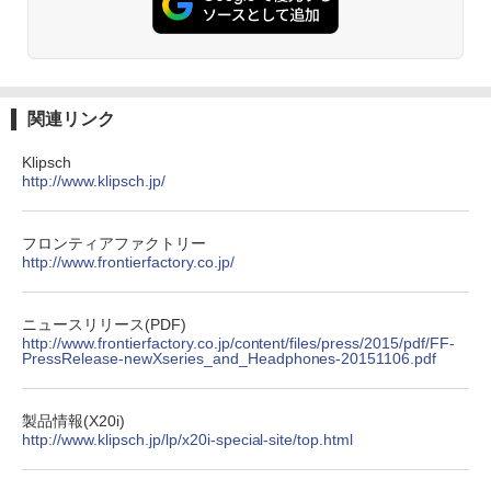
関連リンク
Klipsch
http://www.klipsch.jp/
フロンティアファクトリー
http://www.frontierfactory.co.jp/
ニュースリリース(PDF)
http://www.frontierfactory.co.jp/content/files/press/2015/pdf/FF-
PressRelease-newXseries_and_Headphones-20151106.pdf
製品情報(X20i)
http://www.klipsch.jp/lp/x20i-special-site/top.html