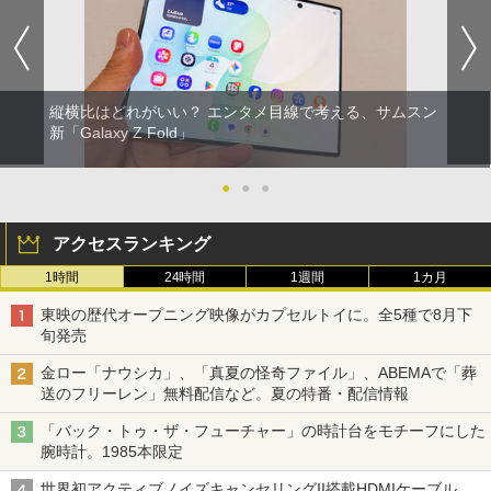
縦横比はどれがいい？ エンタメ目線で考える、サムスン
新「Galaxy Z Fold」
●
●
●
アクセスランキング
1時間
24時間
1週間
1カ月
東映の歴代オープニング映像がカプセルトイに。全5種で8月下
旬発売
金ロー「ナウシカ」、「真夏の怪奇ファイル」、ABEMAで「葬
送のフリーレン」無料配信など。夏の特番・配信情報
「バック・トゥ・ザ・フューチャー」の時計台をモチーフにした
腕時計。1985本限定
世界初アクティブノイズキャンセリングII搭載HDMIケーブル