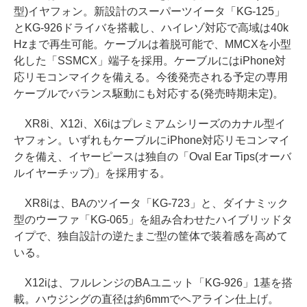
型)イヤフォン。新設計のスーパーツイータ「KG-125」
とKG-926ドライバを搭載し、ハイレゾ対応で高域は40k
Hzまで再生可能。ケーブルは着脱可能で、MMCXを小型
化した「SSMCX」端子を採用。ケーブルにはiPhone対
応リモコンマイクを備える。今後発売される予定の専用
ケーブルでバランス駆動にも対応する(発売時期未定)。
XR8i、X12i、X6iはプレミアムシリーズのカナル型イ
ヤフォン。いずれもケーブルにiPhone対応リモコンマイ
クを備え、イヤーピースは独自の「Oval Ear Tips(オーバ
ルイヤーチップ)」を採用する。
XR8iは、BAのツイータ「KG-723」と、ダイナミック
型のウーファ「KG-065」を組み合わせたハイブリッドタ
イプで、独自設計の逆たまご型の筐体で装着感を高めて
いる。
X12iは、フルレンジのBAユニット「KG-926」1基を搭
載。ハウジングの直径は約6mmでヘアライン仕上げ。