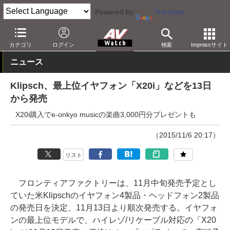
Powered by
Translate
AV Watch
製品
ヘッドフォン
カテゴリ
ログイン
検索
Impressサイト
ニュース
Klipsch、最上位イヤフォン「X20i」などを13日
から発売
X20i購入でe-onkyo musicの楽曲3,000円分プレゼントも
（2015/11/6 20:17）
リスト
フロンティアファクトリーは、11月中旬発売予定とし
ていた米Klipschのイヤフォン4製品・ヘッドフォン2製品
の発売日を決定、11月13日より順次発売する。イヤフォ
ンの最上位モデルで、ハイレゾ/リケーブル対応の「X20