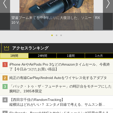
望遠ブーム来てる!? 9年ぶりに大復活した、ソニー「RX
10 V」
●
●
●
アクセスランキング
1時間
24時間
1週間
1カ月
iPhone AirやAirPods Pro 3などのAmazonタイムセール、今夜終
了【今日みつけたお買い得品】
純正の有線CarPlay/Android Autoをワイヤレス化するアダプタ
「バック・トゥ・ザ・フューチャー」の時計台をモチーフにした
腕時計。1985本限定
【西田宗千佳のRandomTracking】
縦横比はどれがいい？ エンタメ目線で考える、サムスン新
「Galaxy Z Fold」