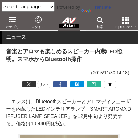
Powered by
Translate
AV Watch
製品
Bluetoothスピーカー
カテゴリ
ログイン
検索
Impressサイト
ニュース
音楽とアロマも楽しめるスピーカー内蔵LED照
明。スマホからBluetooth操作
（2015/11/30 14:18）
リスト
エレスは、Bluetoothスピーカーとアロマディフューザ
ーを内蔵したLEDインテリアランプ「SMART AROMA D
IFFUSER LAMP SPEAKER」を12月中旬より発売す
る。価格は19,440円(税込)。