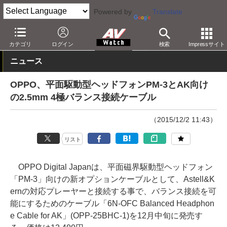
Powered by
Translate
AV Watch
製品
ヘッドフォン
OPPO
カテゴリ
ログイン
検索
Impressサイト
ニュース
OPPO、平面駆動型ヘッドフォンPM-3とAK向け
の2.5mm 4極バランス接続ケーブル
（2015/12/2 11:43）
リスト
OPPO Digital Japanは、平面磁界駆動型ヘッドフォン
「PM-3」向けの新オプションケーブルとして、Astell&K
ernの対応プレーヤーと接続する事で、バランス接続を可
能にするためのケーブル「6N-OFC Balanced Headphon
e Cable for AK」(OPP-25BHC-1)を12月中旬に発売す