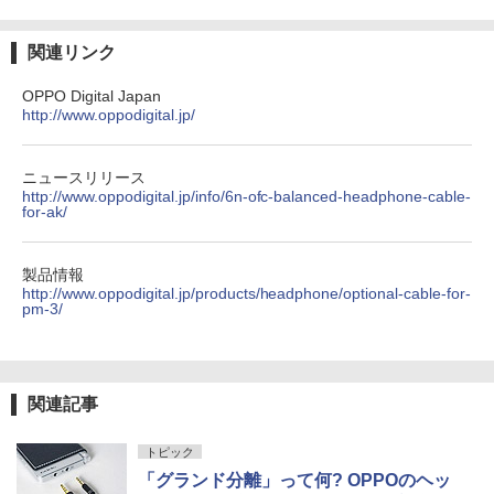
関連リンク
OPPO Digital Japan
http://www.oppodigital.jp/
ニュースリリース
http://www.oppodigital.jp/info/6n-ofc-balanced-headphone-cable-
for-ak/
製品情報
http://www.oppodigital.jp/products/headphone/optional-cable-for-
pm-3/
関連記事
トピック
「グランド分離」って何? OPPOのヘッ