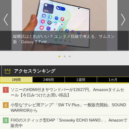
縦横比はどれがいい？ エンタメ目線で考える、サムスン
新「Galaxy Z Fold」
●
●
●
アクセスランキング
1時間
24時間
1週間
1カ月
ソニーのHDMI付きサウンドバーが12627円。Amazonタイムセ
ール【今日みつけたお買い得品】
小型な“テレビ用アンプ”「SW TV Plus」一般販売開始。SOUND
WARRIORから
FIIOのスティック型DAP「Snowsky ECHO NANO」、Amazonで
販売中