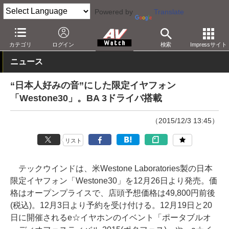
Powered by
Translate
AV Watch
製品
ヘッドフォン
Westone
カテゴリ
ログイン
検索
Impressサイト
ニュース
“日本人好みの音”にした限定イヤフォン
「Westone30」。BA 3ドライバ搭載
（2015/12/3 13:45）
リスト
テックウインドは、米Westone Laboratories製の日本
限定イヤフォン「Westone30」を12月26日より発売。価
格はオープンプライスで、店頭予想価格は49,800円前後
(税込)。12月3日より予約を受け付ける。12月19日と20
日に開催されるe☆イヤホンのイベント「ポータブルオ