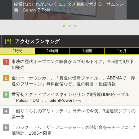
縦横比はどれがいい？ エンタメ目線で考える、サムスン
新「Galaxy Z Fold」
●
●
●
アクセスランキング
1時間
24時間
1週間
1カ月
東映の歴代オープニング映像がカプセルトイに。全5種で8月下
旬発売
金ロー「ナウシカ」、「真夏の怪奇ファイル」、ABEMAで「葬
送のフリーレン」無料配信など。夏の特番・配信情報
世界初アクティブノイズキャンセリングII搭載HDMIケーブル
「Pulsar HDMI」。SilentPowerから
「借りぐらしのアリエッティ」日テレで今夜。3週連続ジブリの
第一夜
「バック・トゥ・ザ・フューチャー」の時計台をモチーフにした
腕時計。1985本限定