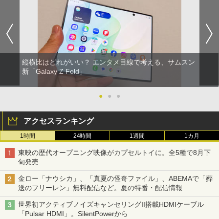
縦横比はどれがいい？ エンタメ目線で考える、サムスン
新「Galaxy Z Fold」
●
●
●
アクセスランキング
1時間
24時間
1週間
1カ月
東映の歴代オープニング映像がカプセルトイに。全5種で8月下
旬発売
金ロー「ナウシカ」、「真夏の怪奇ファイル」、ABEMAで「葬
送のフリーレン」無料配信など。夏の特番・配信情報
世界初アクティブノイズキャンセリングII搭載HDMIケーブル
「Pulsar HDMI」。SilentPowerから