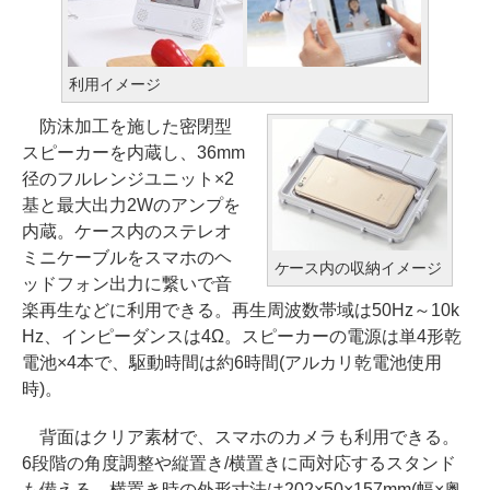
利用イメージ
防沫加工を施した密閉型
スピーカーを内蔵し、36mm
径のフルレンジユニット×2
基と最大出力2Wのアンプを
内蔵。ケース内のステレオ
ミニケーブルをスマホのヘ
ケース内の収納イメージ
ッドフォン出力に繋いで音
楽再生などに利用できる。再生周波数帯域は50Hz～10k
Hz、インピーダンスは4Ω。スピーカーの電源は単4形乾
電池×4本で、駆動時間は約6時間(アルカリ乾電池使用
時)。
背面はクリア素材で、スマホのカメラも利用できる。
6段階の角度調整や縦置き/横置きに両対応するスタンド
も備える。横置き時の外形寸法は202×50×157mm(幅×奥