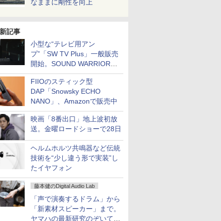
なままに剛性を向上
新記事
小型な“テレビ用アン
プ”「SW TV Plus」一般販売
開始。SOUND WARRIORか
ら
FIIOのスティック型
DAP「Snowsky ECHO
NANO」、Amazonで販売中
映画「8番出口」地上波初放
送。金曜ロードショーで28日
ヘルムホルツ共鳴器など伝統
技術を“少し違う形で実装”し
たイヤフォン
藤本健のDigital Audio Lab
「声で演奏するドラム」から
「新素材スピーカー」まで。
ヤマハの最新研究のぞいてき