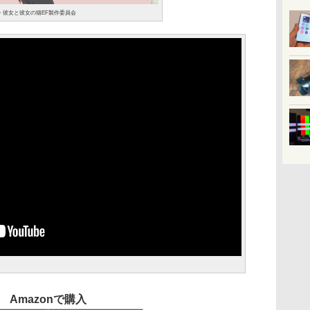
i/CWF・彼女と彼女の猫EF製作委員会
Amazonで購入