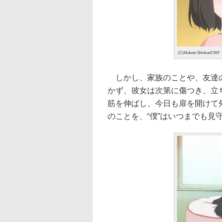
(C)Makoto Shinka
しかし、家族のことや、友達の
かず、彼女は次第に傷つき、立
筋を伸ばし、今日も扉を開けて
のことを、“僕”はいつまでも見