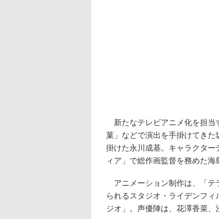
新たなテレビアニメ化を担当す
菓」などで演出を手掛けてきた
掛けた永川成基。キャラクター
ィア」で総作画監督を務めた海
アニメーション制作は、「テラ
られるスタジオ・ライデンフィ
ジオ」。声優陣は、花澤香菜、