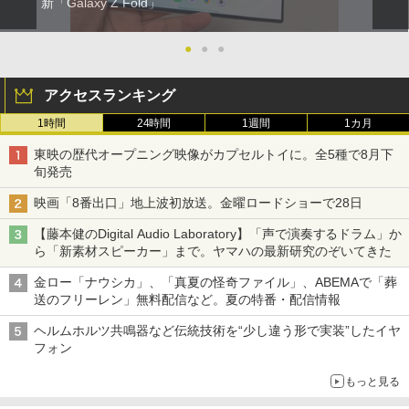
新「Galaxy Z Fold」
●
●
●
アクセスランキング
1時間
24時間
1週間
1カ月
東映の歴代オープニング映像がカプセルトイに。全5種で8月下
旬発売
映画「8番出口」地上波初放送。金曜ロードショーで28日
【藤本健のDigital Audio Laboratory】「声で演奏するドラム」か
ら「新素材スピーカー」まで。ヤマハの最新研究のぞいてきた
金ロー「ナウシカ」、「真夏の怪奇ファイル」、ABEMAで「葬
送のフリーレン」無料配信など。夏の特番・配信情報
ヘルムホルツ共鳴器など伝統技術を“少し違う形で実装”したイヤ
フォン
もっと見る