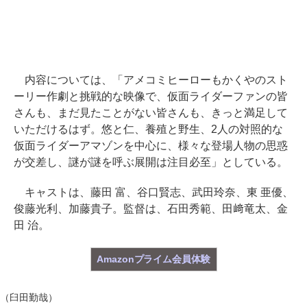
内容については、「アメコミヒーローもかくやのスト
ーリー作劇と挑戦的な映像で、仮面ライダーファンの皆
さんも、まだ見たことがない皆さんも、きっと満足して
いただけるはず。悠と仁、養殖と野生、2人の対照的な
仮面ライダーアマゾンを中心に、様々な登場人物の思惑
が交差し、謎が謎を呼ぶ展開は注目必至」としている。
キャストは、藤田 富、谷口賢志、武田玲奈、東 亜優、
俊藤光利、加藤貴子。監督は、石田秀範、田﨑竜太、金
田 治。
Amazonプライム会員体験
（臼田勤哉）