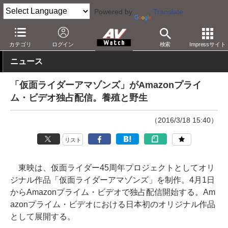
Powered by
Translate
AV Watch
コンテンツ・サービス
映像配信
Amazonビデオ
カテゴリ
ログイン
検索
Impressサイト
ニュース
「仮面ライダーアマゾンズ」がAmazonプライ
ム・ビデオ独占配信。養殖と野生
（2016/3/18 15:40）
リスト
東映は、仮面ライダー45周年プロジェクトとしてオリ
ジナル作品「仮面ライダーアマゾンズ」を制作。4月1日
からAmazonプライム・ビデオで独占配信開始する。Am
azonプライム・ビデオにおける日本初のオリジナル作品
として展開する。