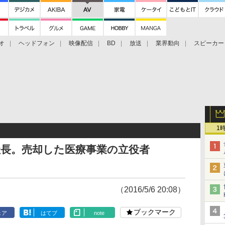
オ
ヘッドフォン
映像配信
BD
放送
業界動向
スピーカー
ェクタ
PS4
BDプレーヤー
映像配信
BD
1
社長。売却した医療事業の立役者
（2016/5/6 20:08）
ブックマーク
ェア
はてブ
note