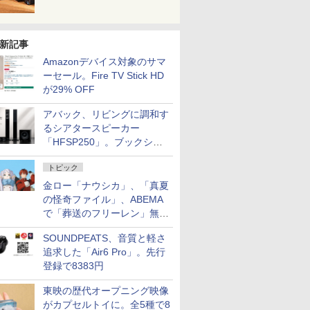
新記事
Amazonデバイス対象のサマ
ーセール。Fire TV Stick HD
が29% OFF
アバック、リビングに調和す
るシアタースピーカー
「HFSP250」。ブックシェ
ルフはペア3万円以下
トピック
金ロー「ナウシカ」、「真夏
の怪奇ファイル」、ABEMA
で「葬送のフリーレン」無料
配信など。夏の特番・配信情
SOUNDPEATS、音質と軽さ
報
追求した「Air6 Pro」。先行
登録で8383円
東映の歴代オープニング映像
がカプセルトイに。全5種で8