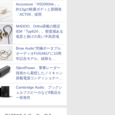
Acoustune「HS2000Air」。
約13gの軽量ボディと新開発
「ACT09」採用
MADOO、Ortho搭載の限定
IEM「Typ624」。密度感ある
低音と抜けの良い中高音域
Brise Audio“究極ポータブル
オーディオFUGAKU”に10周
年記念モデル。経路を
NISHIKIで統一。400万円
SilentPower、軍事レーダー
技術から着想したノイキャン
搭載電源コンディショナー
「AC iPurifier2」
Cambridge Audio、ブックシ
ェルフスピーカなど8製品を
一挙発売