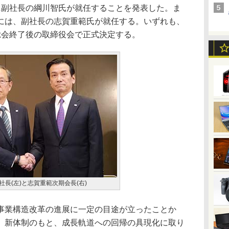
副社長の綱川智氏が就任することを発表した。ま
には、副社長の志賀重範氏が就任する。いずれも、
総会終了後の取締役会で正式決定する。
社長(左)と志賀重範次期会長(右)
業構造改革の進展に一定の目途が立ったことか
、新体制のもと、成長軌道への回帰の具現化に取り