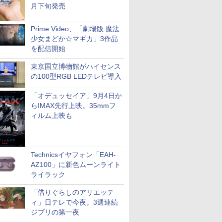
月下旬発売
Prime Video、「劇場版 魔法
少女まどか☆マギカ」3作品
を配信開始
東京国立博物館がハイセンス
の100型RGB LEDテレビ導入
「オデュッセイア」9月4日か
らIMAX先行上映。35mmフ
ィルム上映も
Technicsイヤフォン「EAH-
AZ100」に新色ムーンライト
ライラック
「借りぐらしのアリエッテ
ィ」日テレで今夜。3週連続
ジブリの第一夜