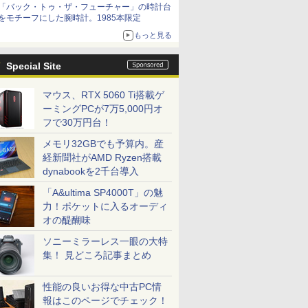
「バック・トゥ・ザ・フューチャー」の時計台
をモチーフにした腕時計。1985本限定
もっと見る
Special Site
マウス、RTX 5060 Ti搭載ゲ
ーミングPCが7万5,000円オ
フで30万円台！
メモリ32GBでも予算内。産
経新聞社がAMD Ryzen搭載
dynabookを2千台導入
「A&ultima SP4000T」の魅
力！ポケットに入るオーディ
オの醍醐味
ソニーミラーレス一眼の大特
集！ 見どころ記事まとめ
性能の良いお得な中古PC情
報はこのページでチェック！