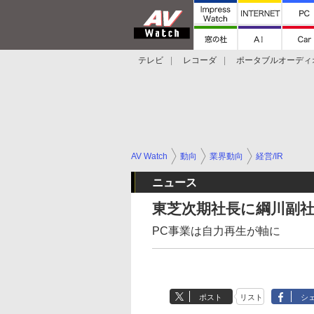
テレビ
レコーダ
ポータブルオーディ
スマートスピーカー
デジカメ
プロジ
AV Watch
動向
業界動向
経営/IR
ニュース
東芝次期社長に綱川副
PC事業は自力再生が軸に
ポスト
リスト
シ