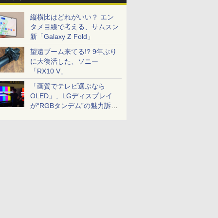
縦横比はどれがいい？ エン
タメ目線で考える、サムスン
新「Galaxy Z Fold」
望遠ブーム来てる!? 9年ぶり
に大復活した、ソニー
「RX10 V」
「画質でテレビ選ぶなら
OLED」、LGディスプレイ
が“RGBタンデム”の魅力訴
求。液晶とのガチ比較も