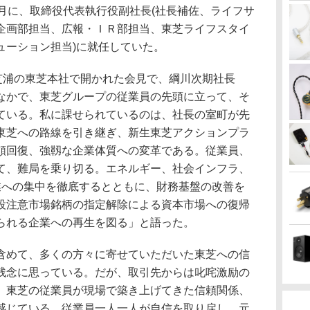
年4月に、取締役代表執行役副社長(社長補佐、ライフサ
企画部担当、広報・ＩＲ部担当、東芝ライフスタイ
ューション担当)に就任していた。
芝浦の東芝本社で開かれた会見で、綱川次期社長
なかで、東芝グループの従業員の先頭に立って、そ
ている。私に課せられているのは、社長の室町が先
東芝への路線を引き継ぎ、新生東芝アクションプラ
頼回復、強靱な企業体質への変革である。従業員、
て、難局を乗り切る。エネルギー、社会インフラ、
業への集中を徹底するとともに、財務基盤の改善を
設注意市場銘柄の指定解除による資本市場への復帰
られる企業への再生を図る」と語った。
めて、多くの方々に寄せていただいた東芝への信
残念に思っている。だが、取引先からは叱咤激励の
、東芝の従業員が現場で築き上げてきた信頼関係、
感じている。従業員一人一人が自信を取り戻し、元