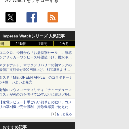
AV Watch をフォローする
Impress Watchシリーズ 人気記事
時間
24時間
1週間
1カ月
ユニクロ、今日から「お盆特別セール」。涼感
シアサッカーワンピース待望値下げ、撥水ギア
ショーツは1990円に
マクドナルド、マックデリバリーの朝マックの
最低注文料金が500円値上げ。8月18日より
1,500円から受付
ミスド「Mrs. GREEN APPLE」のコラボドーナ
ツ4種、いよいよ発売！
老舗のマウスユーティリティ「チューチューマ
ウス」がAIの力を借りて15年ぶりに復活／64bit
化、Windows 10/11、「Chrome」も走り回
【家電レビュー】手ごわい雑草との戦い、コメ
る。復活記念で2026年末まで500円
リの草刈機で完全勝利 掃除機感覚で使えた
もっと見る
おすすめ記事