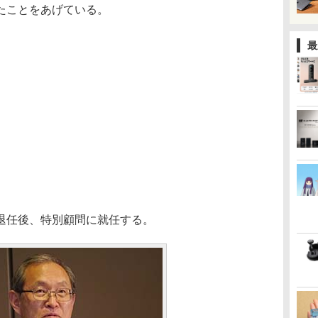
たことをあげている。
最
退任後、特別顧問に就任する。