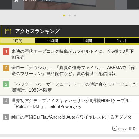
●
●
●
アクセスランキング
1時間
24時間
1週間
1カ月
東映の歴代オープニング映像がカプセルトイに。全5種で8月下
旬発売
金ロー「ナウシカ」、「真夏の怪奇ファイル」、ABEMAで「葬
送のフリーレン」無料配信など。夏の特番・配信情報
「バック・トゥ・ザ・フューチャー」の時計台をモチーフにした
腕時計。1985本限定
世界初アクティブノイズキャンセリングII搭載HDMIケーブル
「Pulsar HDMI」。SilentPowerから
純正の有線CarPlay/Android Autoをワイヤレス化するアダプタ
もっと見る