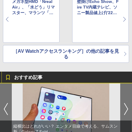
メガネ型HMD「Nreal
壁掛けEcho Show、F
Air」、「水どう」リマ
ire TV内蔵テレビ、ソ
スター、マランツ「M
ニー製品値上げ('22年3
ODEL 40n」('22年3月
月22日～27日)
7日～13日)
［AV Watchアクセスランキング］の他の記事を見
る
おすすめ記事
縦横比はどれがいい？ エンタメ目線で考える、サムスン
新「Galaxy Z Fold」