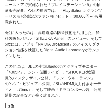
ニーストアで実施された「プレイステーション 5」の抽
選販売記事。今回の抽選では、「PlayStation 5 グランツ
ーリスモ7発売記念ファン向けセット」(88,668円～)も用
意された。
4位に入ったのは、高速道路の防音技術を活用した、静
科製吸音パネル「SHIZUKA Panel」のレビュー。そして
5位には、アプリ「NVIDIA Broadcast」のノイズリダク
ション性能を検証したDigital Audio Laboratoryがランク
インした。
この他には、JBLの小型Bluetoothアクティブモニター
「4305P」、シン・仮面ライダー、“SHOCKER戦闘
員”のマスクデザイン公開、「シン・ウルトラマン」
の“シン”・ビジュアル公開、JBLのHDMI入力付きオーデ
ィオ「L75ms」、そして映画「ドラゴンボール超」公開
延期の記事などが多く読まれた。
1位