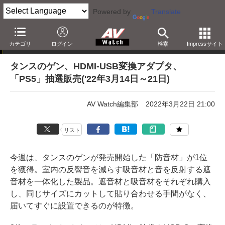
Powered by
Translate
AV Watchアクセスランキング
カテゴリ
ログイン
検索
Impressサイト
タンスのゲン、HDMI-USB変換アダプタ、
「PS5」抽選販売('22年3月14日～21日)
AV Watch編集部
2022年3月22日 21:00
リスト
今週は、タンスのゲンが発売開始した「防音材」が1位
を獲得。室内の反響音を減らす吸音材と音を反射する遮
音材を一体化した製品。遮音材と吸音材をそれぞれ購入
し、同じサイズにカットして貼り合わせる手間がなく、
届いてすぐに設置できるのが特徴。