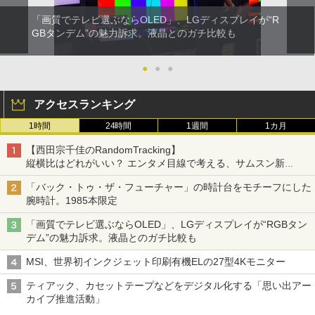
「画質でテレビ選ぶならOLED」、LGディスプレイが“R
GBタンデム”の魅力訴求。液晶とのガチ比較も
●
●
●
アクセスランキング
1時間
24時間
1週間
1カ月
【西田宗千佳のRandomTracking】
縦横比はどれがいい？ エンタメ目線で考える、サムスン新
「Galaxy Z Fold」
「バック・トゥ・ザ・フューチャー」の時計台をモチーフにした
腕時計。1985本限定
「画質でテレビ選ぶならOLED」、LGディスプレイが“RGBタン
デム”の魅力訴求。液晶とのガチ比較も
MSI、世界初インクジェット印刷有機ELの27型4Kモニター
ティアック、カセットテープなどをデジタル化する「思い出アー
カイブ推進活動」