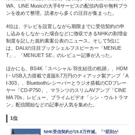
WA、LINE Musicの大手6サービスの配信内容や無料プラ
ンを改めて整理。読者から多くの注目が集まった。
4位は、テレビを設置しながら期限までに受信契約の申
し込みをしなかった場合などに徴収できるNHKの割増金
制度を記した規約素案公表のニュース。そして5位に
は、DALIの注目ブックシェルフスピーカー「MENUE
T」、「MENUET SE」のレビュー記事が入った。
ほかにも、BS4K「スペシャル 羽生結弦の軌跡」、HDM
I・USB入力搭載で直販8.7万円のティアック製アンプ「A
I-303」、Bluetoothレシーバーとラジオ搭載のCDプレー
ヤー「CD-P750」、マランツのスリムAVアンプ「CINE
MA 70s」レビュー、プライムビデオ「シン・ウルトラマ
ン」配信開始などの記事が人気を集めた。
1位
NHK受信契約が19.8万件減。「“罰則が