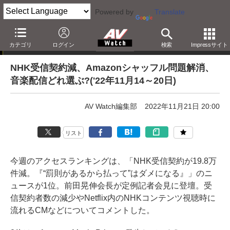
Powered by
Translate
AV Watchアクセスランキング
カテゴリ
ログイン
検索
Impressサイト
NHK受信契約減、Amazonシャッフル問題解消、
音楽配信どれ選ぶ?('22年11月14～20日)
AV Watch編集部
2022年11月21日 20:00
リスト
今週のアクセスランキングは、「NHK受信契約が19.8万
件減。『“罰則があるから払って”はダメになる』」のニ
ュースが1位。前田晃伸会長が定例記者会見に登壇。受
信契約者数の減少やNetflix内のNHKコンテンツ視聴時に
流れるCMなどについてコメントした。