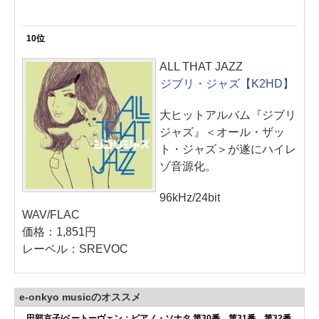
10位
ALL THAT JAZZ
ジブリ・ジャズ【K2HD】
大ヒットアルバム『ジブリ
ジャズ』＜オール・ザッ
ト・ジャズ＞が遂にハイレ
ゾ音源化。
96kHz/24bit
WAV/FLAC
価格：1,851円
レーベル：SREVOC
e-onkyo musicのオススメ
田部京子/ベートーヴェン：ピアノ・ソナタ 第30番、第31番、第32番