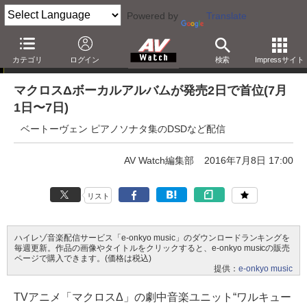
Powered by
Translate
e-onkyo music週間ハイレゾベスト10
カテゴリ
ログイン
検索
Impressサイト
マクロスΔボーカルアルバムが発売2日で首位(7月
1日〜7日)
ベートーヴェン ピアノソナタ集のDSDなど配信
AV Watch編集部
2016年7月8日 17:00
リスト
ハイレゾ音楽配信サービス「e-onkyo music」のダウンロードランキングを
毎週更新。作品の画像やタイトルをクリックすると、e-onkyo musicの販売
ページで購入できます。(価格は税込)
提供：
e-onkyo music
TVアニメ「マクロスΔ」の劇中音楽ユニット“ワルキュー