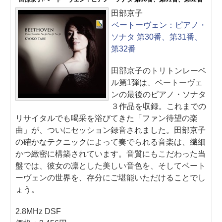
田部京子
ベートーヴェン：ピアノ・
ソナタ 第30番、第31番、
第32番
田部京子のトリトンレーベ
ル第1弾は、ベートーヴェ
ンの最後のピアノ・ソナタ
３作品を収録。これまでの
リサイタルでも喝采を浴びてきた「ファン待望の楽
曲」が、ついにセッション録音されました。田部京子
の確かなテクニックによって奏でられる音楽は、繊細
かつ緻密に構築されています。音質にもこだわった当
盤では、彼女の凛とした美しい音色を、そしてベート
ーヴェンの世界を、存分にご堪能いただけることでし
ょう。
2.8MHz DSF