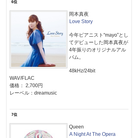
6位
岡本真夜
Love Story
今年ピアニスト“mayo”とし
てデビューした岡本真夜が
4年振りのオリジナルアル
バム。
48kHz/24bit
WAV/FLAC
価格： 2,700円
レーベル：dreamusic
7位
Queen
A Night At The Opera