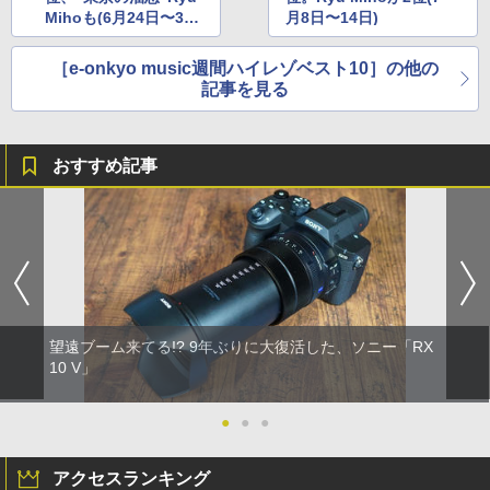
Mihoも(6月24日〜30
月8日〜14日)
日)
［e-onkyo music週間ハイレゾベスト10］の他の
記事を見る
おすすめ記事
望遠ブーム来てる!? 9年ぶりに大復活した、ソニー「RX
10 V」
●
●
●
アクセスランキング