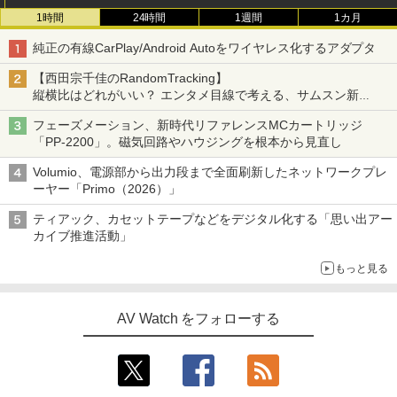
1時間
24時間
1週間
1カ月
純正の有線CarPlay/Android Autoをワイヤレス化するアダプタ
【西田宗千佳のRandomTracking】
縦横比はどれがいい？ エンタメ目線で考える、サムスン新
「Galaxy Z Fold」
フェーズメーション、新時代リファレンスMCカートリッジ
「PP-2200」。磁気回路やハウジングを根本から見直し
Volumio、電源部から出力段まで全面刷新したネットワークプレ
ーヤー「Primo（2026）」
ティアック、カセットテープなどをデジタル化する「思い出アー
カイブ推進活動」
もっと見る
AV Watch をフォローする