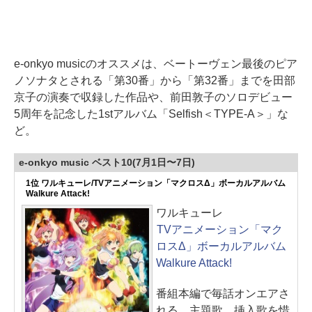
e-onkyo musicのオススメは、ベートーヴェン最後のピア
ノソナタとされる「第30番」から「第32番」までを田部
京子の演奏で収録した作品や、前田敦子のソロデビュー
5周年を記念した1stアルバム「Selfish＜TYPE-A＞」な
ど。
e-onkyo music ベスト10(7月1日〜7日)
1位 ワルキューレ/TVアニメーション「マクロスΔ」ボーカルアルバム
Walkure Attack!
ワルキューレ
TVアニメーション「マク
ロスΔ」ボーカルアルバム
Walkure Attack!
番組本編で毎話オンエアさ
れる、主題歌、挿入歌を惜