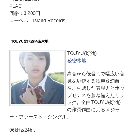
FLAC
価格：3,200円
レーベル：Island Records
TOUYU(灯油)/秘密木地
TOUYU(灯油)
秘密木地
高音から低音まで幅広い音
域を駆使する歌声変幻自
在、卓越した表現力とポッ
プセンスを兼ね備えたリリ
ック。全曲TOUYU(灯油)
の作詞作曲によるメジャ
ー・ファースト・シングル。
96kHz/24bit