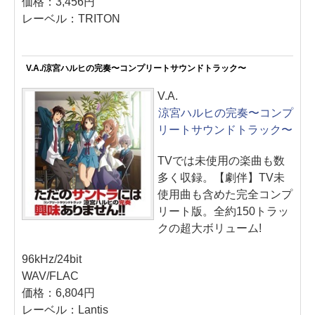
価格：3,456円
レーベル：TRITON
V.A./涼宮ハルヒの完奏〜コンプリートサウンドトラック〜
V.A.
涼宮ハルヒの完奏〜コンプ
リートサウンドトラック〜
TVでは未使用の楽曲も数
多く収録。【劇伴】TV未
使用曲も含めた完全コンプ
リート版。全約150トラッ
クの超大ボリューム!
96kHz/24bit
WAV/FLAC
価格：6,804円
レーベル：Lantis