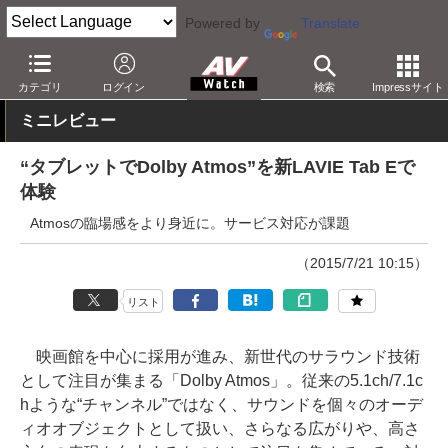
Powered by
Translate
AV Watch
動向
技術・デバイス
カテゴリ
ログイン
検索
Impressサイト
ミニレビュー
“タブレットでDolby Atmos”を新LAVIE Tab Eで
体験
Atmosの臨場感をより身近に。サービス対応が課題
（2015/7/21 10:15）
リスト
映画館を中心に採用が進み、新世代のサラウンド技術
として注目が集まる「Dolby Atmos」。従来の5.1ch/7.1c
hような“チャンネル”ではなく、サウンドを個々のオーデ
ィオオブジェクトとして扱い、さらなる広がりや、高さ