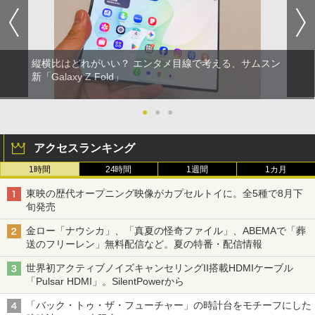
縦横比はどれがいい？ エンタメ目線で考える、サムスン
新「Galaxy Z Fold」
●
●
●
アクセスランキング
1時間
24時間
1週間
1カ月
東映の歴代オープニング映像がカプセルトイに。全5種で8月下
旬発売
金ロー「ナウシカ」、「真夏の怪奇ファイル」、ABEMAで「葬
送のフリーレン」無料配信など。夏の特番・配信情報
世界初アクティブノイズキャンセリングII搭載HDMIケーブル
「Pulsar HDMI」。SilentPowerから
「バック・トゥ・ザ・フューチャー」の時計台をモチーフにした