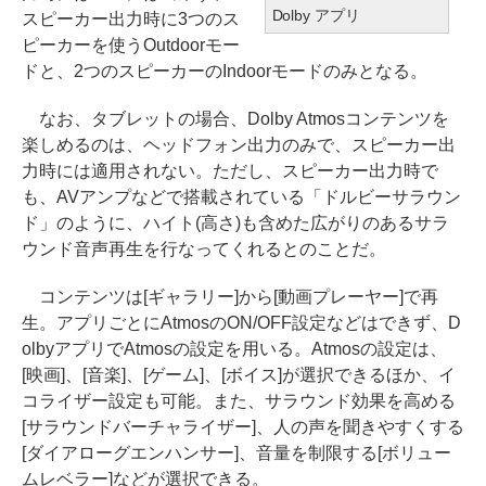
Dolby アプリ
スピーカー出力時に3つのス
ピーカーを使うOutdoorモー
ドと、2つのスピーカーのIndoorモードのみとなる。
なお、タブレットの場合、Dolby Atmosコンテンツを
楽しめるのは、ヘッドフォン出力のみで、スピーカー出
力時には適用されない。ただし、スピーカー出力時で
も、AVアンプなどで搭載されている「ドルビーサラウン
ド」のように、ハイト(高さ)も含めた広がりのあるサラ
ウンド音声再生を行なってくれるとのことだ。
コンテンツは[ギャラリー]から[動画プレーヤー]で再
生。アプリごとにAtmosのON/OFF設定などはできず、D
olbyアプリでAtmosの設定を用いる。Atmosの設定は、
[映画]、[音楽]、[ゲーム]、[ボイス]が選択できるほか、イ
コライザー設定も可能。また、サラウンド効果を高める
[サラウンドバーチャライザー]、人の声を聞きやすくする
[ダイアローグエンハンサー]、音量を制限する[ボリュー
ムレベラー]などが選択できる。