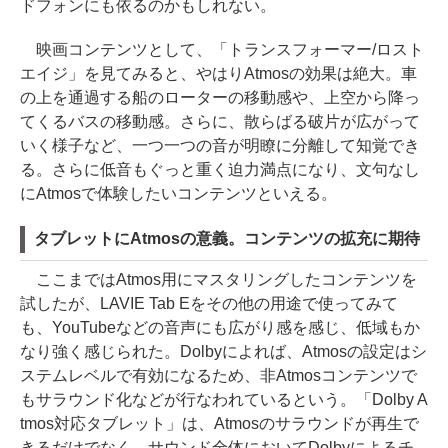
ドフォンにも依るのかもしれない。
映画コンテンツとして、「トランスフォーマー/ロスト
エイジ」を見てみると、やはりAtmosの効果は絶大。車
の上を通過する船のローターの移動感や、上空から降っ
てくるバスの移動感。さらに、散らばる破片が広がって
いく様子など、一つ一つの音が明瞭に分離して知覚でき
る。さらに低音もぐっと重く迫力満点になり、文句なし
にAtmosで体験したいコンテンツといえる。
タブレットにAtmosの意義。コンテンツの拡充に期待
ここまではAtmos用にマスタリングしたコンテンツを
試したが、LAVIE Tab Eをその他の用途で使ってみて
も、YouTubeなどの音声にも広がり感を感じ、低域もか
なり強く感じられた。Dolbyによれば、Atmosの設定はシ
ステムレベルで有効になるため、非Atmosコンテンツで
もサラウンド化などが行なわれているという。「Dolby A
tmos対応タブレット」は、Atmosのサラウンドが再生で
きるだけでなく、サウンド全体においてDolbyによるチ