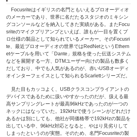
Focusriteはイギリスの名門ともいえるプロオーディオ
のメーカーであり、世界に名だたるスタジオのミキシン
グコンソールなどを納入してきた実績がある。またFocu
sriteのマイクプリアンプといえば、誰もが一目を置くプ
ロ仕様の製品として知られているメーカー。そのFocusri
te、最近プロオーディオの世界ではRedNetというEthern
etケーブルを用いて「Dante」規格を使った伝送システム
などを展開する一方、DTMユーザー向けの製品も数多く
だしており、中でも人気があるのが、赤いUSBオーディ
オインターフェイスとして知られるScarlettシリーズだ。
見た目もカッコよく、USBクラスコンプライアントの
デバイスであるために扱いやすかったのだが、扱える最
高サンプリングレートが最高96kHzであったのが一つの
ネックにはなっていた。192kHzで使うシーンがどれだけ
あるかは別にしても、他社が同価格帯で192kHzの製品を
出している中、96kHz対応となると、やはり見劣りして
しまったというのが実態。そのため、名門Focusriteの製