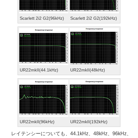
Scarlett 2i2 G2(96kHz)
Scarlett 2i2 G2(192kHz)
UR22mkII(44.1kHz)
UR22mkII(48kHz)
UR22mkII(96kHz)
UR22mkII(192kHz)
レイテンシーについても、44.1kHz、48kHz、96kHz、