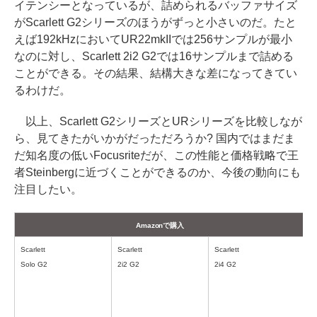
イテンシーとなっているが、詰められるバッファサイズ
がScarlett G2シリーズのほうがずっと小さいのだ。たと
えば192kHzにおいてUR22mkIIでは256サンプルが最小
なのに対し、Scarlett 2i2 G2では16サンプルまで詰める
ことができる。その結果、結構大きな差になってきてい
るわけだ。
以上、Scarlett G2シリーズとURシリーズを比較しなが
ら、見てきたがいかがだっただろうか? 国内ではまだま
だ知名度の低いFocusriteだが、この性能と価格戦略で王
者Steinbergに近づくことができるのか、今後の動向にも
注目したい。
Amazonで購入
Scarlett
Scarlett
Scarlett
Solo G2
2i2 G2
2i4 G2