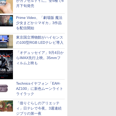
がカプセルトイに。全5種で8
月下旬発売
Prime Video、「劇場版 魔法
少女まどか☆マギカ」3作品
を配信開始
東京国立博物館がハイセンス
の100型RGB LEDテレビ導入
「オデュッセイア」9月4日か
らIMAX先行上映。35mmフ
ィルム上映も
Technicsイヤフォン「EAH-
AZ100」に新色ムーンライト
ライラック
「借りぐらしのアリエッテ
ィ」日テレで今夜。3週連続
ジブリの第一夜