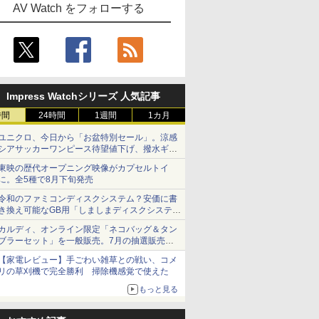
AV Watch をフォローする
Impress Watchシリーズ 人気記事
時間
24時間
1週間
1カ月
ユニクロ、今日から「お盆特別セール」。涼感
シアサッカーワンピース待望値下げ、撥水ギア
ショーツは1990円に
東映の歴代オープニング映像がカプセルトイ
に。全5種で8月下旬発売
令和のファミコンディスクシステム？安価に書
き換え可能なGB用「しましまディスクシステ
ム」
カルディ、オンライン限定「ネコバッグ＆タン
ブラーセット」を一般販売。7月の抽選販売の
当選無効分
【家電レビュー】手ごわい雑草との戦い、コメ
リの草刈機で完全勝利 掃除機感覚で使えた
もっと見る