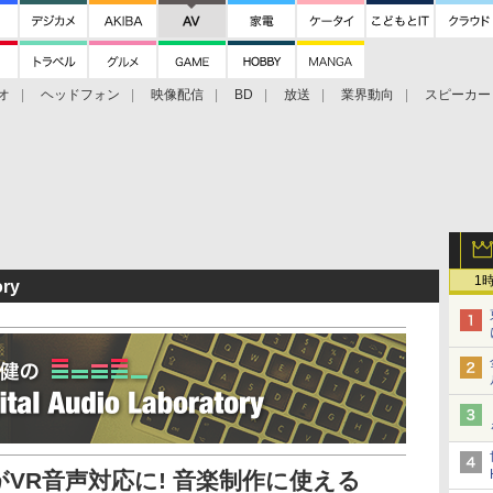
オ
ヘッドフォン
映像配信
BD
放送
業界動向
スピーカー
ェクタ
PS4
BDプレーヤー
映像配信
BD
1
ory
VR音声対応に! 音楽制作に使える