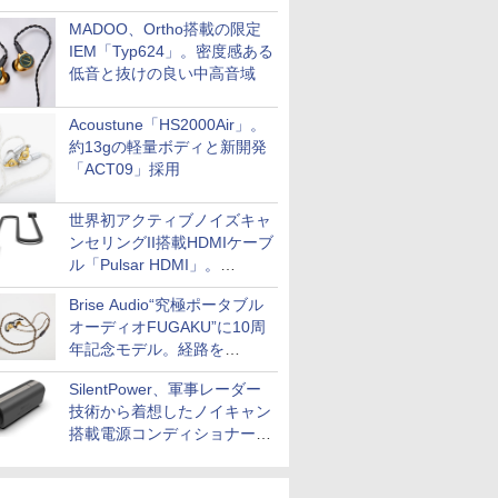
MADOO、Ortho搭載の限定
IEM「Typ624」。密度感ある
低音と抜けの良い中高音域
Acoustune「HS2000Air」。
約13gの軽量ボディと新開発
「ACT09」採用
世界初アクティブノイズキャ
ンセリングII搭載HDMIケーブ
ル「Pulsar HDMI」。
SilentPowerから
Brise Audio“究極ポータブル
オーディオFUGAKU”に10周
年記念モデル。経路を
NISHIKIで統一。400万円
SilentPower、軍事レーダー
技術から着想したノイキャン
搭載電源コンディショナー
「AC iPurifier2」