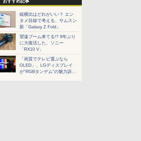
おすすめ記事
縦横比はどれがいい？ エン
タメ目線で考える、サムスン
新「Galaxy Z Fold」
望遠ブーム来てる!? 9年ぶり
に大復活した、ソニー
「RX10 V」
「画質でテレビ選ぶなら
OLED」、LGディスプレイ
が“RGBタンデム”の魅力訴
求。液晶とのガチ比較も