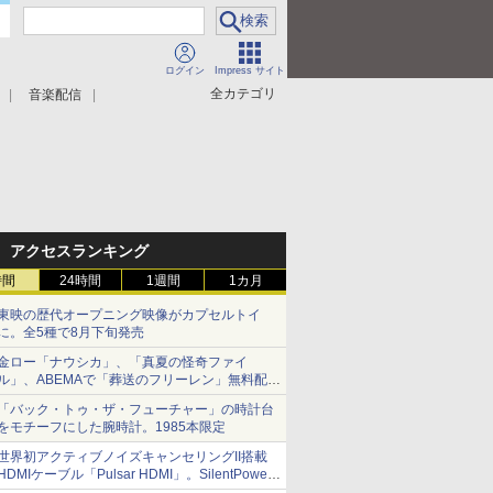
ログイン
Impress サイト
全カテゴリ
音楽配信
アクセスランキング
時間
24時間
1週間
1カ月
東映の歴代オープニング映像がカプセルトイ
に。全5種で8月下旬発売
金ロー「ナウシカ」、「真夏の怪奇ファイ
ル」、ABEMAで「葬送のフリーレン」無料配信
など。夏の特番・配信情報
「バック・トゥ・ザ・フューチャー」の時計台
をモチーフにした腕時計。1985本限定
世界初アクティブノイズキャンセリングII搭載
HDMIケーブル「Pulsar HDMI」。SilentPower
から