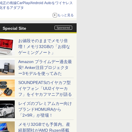
純正の有線CarPlay/Android Autoをワイヤレス
化するアダプタ
もっと見る
Special Site
お値段そのままでメモリ倍
増！メモリ32GBの「お得な
ゲーミングノート」
Amazon プライムデー過去最
安! Anker注目プロジェクタ
ー3モデルを使ってみた
SOUNDPEATSのイヤカフ型
イヤフォン「UU2イヤーカ
フ」をイヤカフマニアが語る
レイズのプレミアムカー向け
ブランドHOMURAから
「2×9R」が登場！
メモリ32GBでも予算内。産
経新聞社がAMD Ryzen搭載