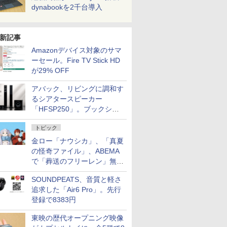
dynabookを2千台導入
新記事
Amazonデバイス対象のサマ
ーセール。Fire TV Stick HD
が29% OFF
アバック、リビングに調和す
るシアタースピーカー
「HFSP250」。ブックシェ
ルフはペア3万円以下
トピック
金ロー「ナウシカ」、「真夏
の怪奇ファイル」、ABEMA
で「葬送のフリーレン」無料
配信など。夏の特番・配信情
SOUNDPEATS、音質と軽さ
報
追求した「Air6 Pro」。先行
登録で8383円
東映の歴代オープニング映像