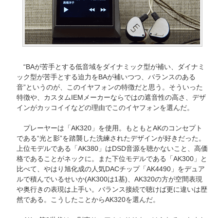
“BAが苦手とする低音域をダイナミック型が補い、ダイナミ
ック型が苦手とする迫力をBAが補いつつ、バランスのある
音”というのが、このイヤフォンの特徴だと思う。そういった
特徴や、カスタムIEMメーカーならではの遮音性の高さ、デザ
インがカッコイイなどの理由でこのイヤフォンを選んだ。
プレーヤーは「AK320」を使用。もともとAKのコンセプト
である“光と影”を踏襲した洗練されたデザインが好きだった。
上位モデルである「AK380」はDSD音源を聴かないこと、高価
格であることがネックに。また下位モデルである「AK300」と
比べて、やはり旭化成の人気DACチップ「AK4490」をデュア
ルで積んでいるせいか(AK300は1基)、AK320の方が空間表現
や奥行きの表現は上手い。バランス接続で聴けば更に違いは歴
然である。こうしたことからAK320を選んだ。