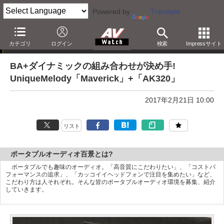
Powered by
Translate
ポータブルオーディオ百景
カテゴリ
ログイン
検索
Impressサイト
BA+ダイナミックの組み合わせが決め手!
UniqueMelody「Maverick」+「AK320」
2017年2月21日 10:00
リスト
ポータブルオーディオ百景とは?
ポータブルでも趣味のオーディオ。「高音質にこだわりたい」、「コストパ
フォーマンスの追求」、「カッコイイヘッドフォンで注目を集めたい」など、
こだわり方は人それぞれ。そんな皆のポータブルオーディオ環境を募集、紹介
していきます。