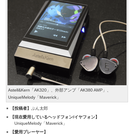
Astell&Kern「AK320」、外部アンプ「AK380 AMP」、
UniqueMelody「Maverick」
【投稿者】
ぷん太郎
【現在愛用しているヘッドフォン/イヤフォン】
UniqueMelody「Maverick」
【愛用プレーヤー】