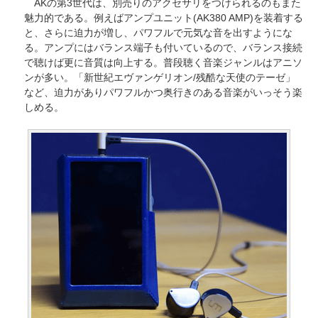
AKの第3世代は、別売りのアクセサリをつけられるのもまた
魅力的である。例えばアンプユニット(AK380 AMP)を装着する
と、さらに迫力が増し、パワフルで元気な音を出すようにな
る。アンプにはバランス端子も付いているので、バランス接続
で聴けば更に音質は向上する。普段聴く音楽ジャンルはアニソ
ンが多い。「新世紀エヴァンゲリオン/残酷な天使のテーゼ」
など、迫力がありパワフルかつ奥行きのある音楽がいっそう楽
しめる。