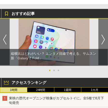
おすすめ記事
縦横比はどれがいい？ エンタメ目線で考える、サムスン
新「Galaxy Z Fold」
●
●
●
アクセスランキング
1時間
24時間
1週間
1カ月
東映の歴代オープニング映像がカプセルトイに。全5種で8月下
旬発売