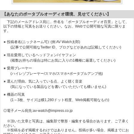
【あなたのポータブルオーディオ環境、見せてください】
下記のメールアドレス宛に、件名を「ポータブルオーディオ百景」として、
以下の情報と写真をお送りください。なお、Webで公開可能な写真に限りま
す。
投稿者名(ニックネーム可): (例:AV Watch太郎)
(記事で公開可能なTwitter ID、ブログなどがあれば記載してください)
現在愛用しているヘッドフォン/イヤフォン
(複数お持ちの場合は特にお気に入りの1機種に厳選してください)
愛用プレーヤー
(ハイレゾプレーヤー/スマホ/スマホ+ポータブルアンプ他)
選んだ理由。気に入っている点、よく聴く音楽
(気になっている製品などを書いていただいても構いません)
機器の写真
(1～3枚、サイズは横1,280ドット程度、Web掲載可能なもの)
◎電子メール宛先:av-watch@impress.co.jp
※頂いた文章と写真は、編集部で整形・編集する場合があります、ご了承く
ださい。
※投稿を必ず掲載するわけではありません。投稿が多い場合、掲載までにお