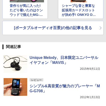
音作りが気に入った!
シャープな音と豊富な
たどり着いたのはケン
拡張用カードスロット
ウッドで揃えたMG-G7
が決め手! ONKYO DP-
08+KH-KZ3000
X1+Fidue A83
[ポータブルオーディオ百景]の他の記事を見る
関連記事
Unique Melody、日本限定ユニバーサル
イヤフォン「MAVIS」
2015年9月11日
レビュー
シンプル&高音質が魅力のプレーヤー「M
G-G708」
2012年1月13日