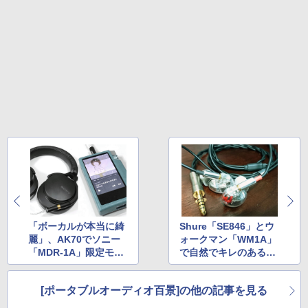
「ボーカルが本当に綺
Shure「SE846」とウ
麗」、AK70でソニー
ォークマン「WM1A」
「MDR-1A」限定モデ
で自然でキレのある音
ルをバランス駆動!
を! バッテリ持ちも優
秀
[ポータブルオーディオ百景]の他の記事を見る