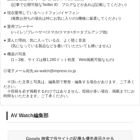
(記事で公開可能なTwitter ID、ブログなどがあれば記載してください)
現在愛用しているヘッドフォン/イヤフォン
(複数お持ちの場合は特にお気に入りの1機種に厳選してください)
愛用プレーヤー
(ハイレゾプレーヤー/スマホ/スマホ+ポータブルアンプ他)
選んだ理由。気に入っている点、よく聴く音楽
(気になっている製品などを書いていただいても構いません)
機器の写真
(1～3枚、サイズは横1,280ドット程度、Web掲載可能なもの)
◎電子メール宛先:av-watch@impress.co.jp
※頂いた文章と写真は、編集部で整形・編集する場合があります、ご了承く
ださい。
※投稿を必ず掲載するわけではありません。投稿が多い場合、掲載までにお
時間をいただきます。ご了承ください。
AV Watch編集部
Google 検索で当サイトの記事を優先表示させる