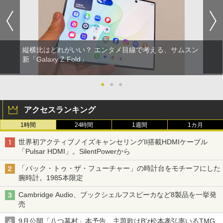
縦横比はどれがいい？ エンタメ目線で考える、サムスン
新「Galaxy Z Fold」
●
●
●
アクセスランキング
1時間
24時間
1週間
1カ月
世界初アクティブノイズキャンセリングII搭載HDMIケーブル
「Pulsar HDMI」。SilentPowerから
「バック・トゥ・ザ・フューチャー」の時計台をモチーフにした
腕時計。1985本限定
Cambridge Audio、ブックシェルフスピーカなど8製品を一挙発
売
9月公開「八つ墓村」本予告。主題歌はB'z松本孝弘率いるTMG