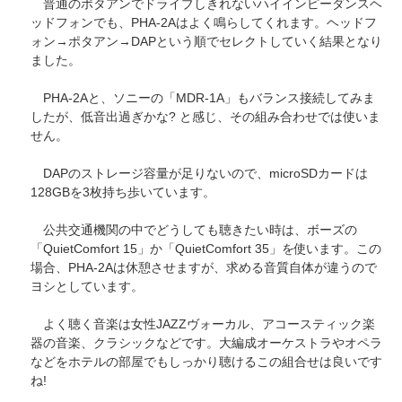
普通のポタアンでドライブしきれないハイインピーダンスヘ
ッドフォンでも、PHA-2Aはよく鳴らしてくれます。ヘッドフ
ォン→ポタアン→DAPという順でセレクトしていく結果となり
ました。
PHA-2Aと、ソニーの「MDR-1A」もバランス接続してみま
したが、低音出過ぎかな? と感じ、その組み合わせでは使いま
せん。
DAPのストレージ容量が足りないので、microSDカードは
128GBを3枚持ち歩いています。
公共交通機関の中でどうしても聴きたい時は、ボーズの
「QuietComfort 15」か「QuietComfort 35」を使います。この
場合、PHA-2Aは休憩させますが、求める音質自体が違うので
ヨシとしています。
よく聴く音楽は女性JAZZヴォーカル、アコースティック楽
器の音楽、クラシックなどです。大編成オーケストラやオペラ
などをホテルの部屋でもしっかり聴けるこの組合せは良いです
ね!