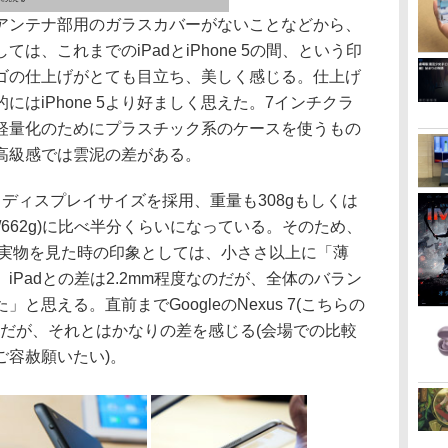
ンテナ部用のガラスカバーがないことなどから、
は、これまでのiPadとiPhone 5の間、という印
ゴの仕上げがとても目立ち、美しく感じる。仕上げ
はiPhone 5より好ましく思えた。7インチクラ
軽量化のためにプラスチック系のケースを使うもの
高級感では雲泥の差がある。
というディスプレイサイズを採用、重量も308gもしくは
652g/662g)に比べ半分くらいになっている。そのため、
。実物を見た時の印象としては、小ささ以上に「薄
iPadとの差は2.2mm程度なのだが、全体のバラン
思える。直前までGoogleのNexus 7(こちらの
たのだが、それとはかなりの差を感じる(会場での比較
ご容赦願いたい)。