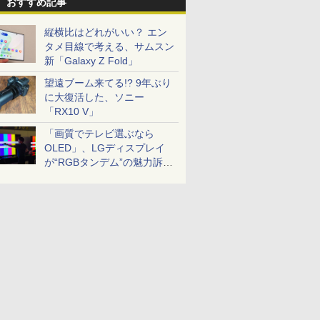
おすすめ記事
縦横比はどれがいい？ エン
タメ目線で考える、サムスン
新「Galaxy Z Fold」
望遠ブーム来てる!? 9年ぶり
に大復活した、ソニー
「RX10 V」
「画質でテレビ選ぶなら
OLED」、LGディスプレイ
が“RGBタンデム”の魅力訴
求。液晶とのガチ比較も