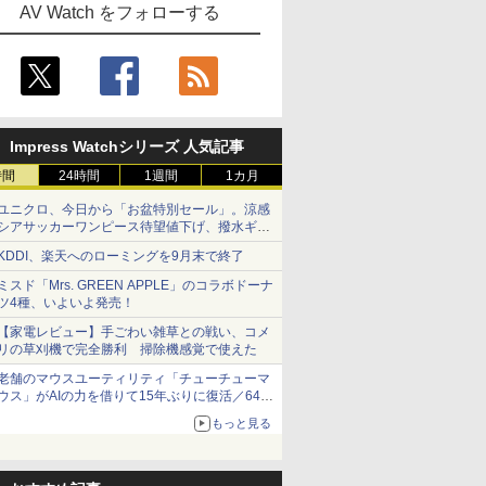
AV Watch をフォローする
Impress Watchシリーズ 人気記事
時間
24時間
1週間
1カ月
ユニクロ、今日から「お盆特別セール」。涼感
シアサッカーワンピース待望値下げ、撥水ギア
ショーツは1990円に
KDDI、楽天へのローミングを9月末で終了
ミスド「Mrs. GREEN APPLE」のコラボドーナ
ツ4種、いよいよ発売！
【家電レビュー】手ごわい雑草との戦い、コメ
リの草刈機で完全勝利 掃除機感覚で使えた
老舗のマウスユーティリティ「チューチューマ
ウス」がAIの力を借りて15年ぶりに復活／64bit
化、Windows 10/11、「Chrome」も走り回
もっと見る
る。復活記念で2026年末まで500円