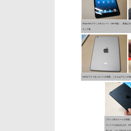
iPad miniブラック&スレート（Wi-Fi版）。表
チュア版
miniホワイト&シルバーの背面。こちらはアルミ
ブラック&スレートの背面
マットで上品な仕上げ。iPh
近いが、より上品な仕上げ