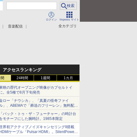
ログイン
Impress サイト
全カテゴリ
音楽配信
アクセスランキング
時間
24時間
1週間
1カ月
東映の歴代オープニング映像がカプセルトイ
に。全5種で8月下旬発売
金ロー「ナウシカ」、「真夏の怪奇ファイ
ル」、ABEMAで「葬送のフリーレン」無料配信
など。夏の特番・配信情報
「バック・トゥ・ザ・フューチャー」の時計台
をモチーフにした腕時計。1985本限定
世界初アクティブノイズキャンセリングII搭載
HDMIケーブル「Pulsar HDMI」。SilentPower
から