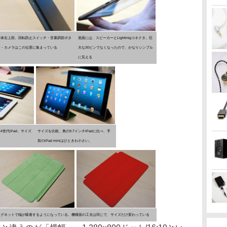
本体右上部。回転防止スイッチ・音量調節ボタ
底面には、スピーカーとLightinigコネクタ。巨
ン・カメラはこの位置に集まっている
大な30ピンでなくなったので、かなりシンプル
に見える
第4世代iPad。サイズ
サイズを比較。奥の9.7インチiPadに比べ、手
前のiPad miniはひときわ小さい。
。これもマグネットで端が吸着するようになっている。機構面の工夫は同じで、サイズだけ変わっている