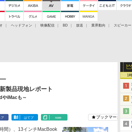
オ
ヘッドフォン
映像配信
BD
放送
業界動向
スピーカー
ェクタ
PS4
BDプレーヤー
映像配信
BD
1
―
プル新製品現地レポート
dやiMacも～
ブックマーク
ェア
はてブ
note
間）、13インチMacBook