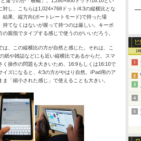
のが「横幅」。1,280×800ドット/16:10とい
し、こちらは1,024×768ドット/4:3の縦横比とな
。結果、縦方向(ポートレートモード)で持った場
。持てなくはないが握って持つのは厳しい。キーボ
方の親指でタイプする感じで使うのがいいだろう。
は、この縦横比の方が自然と感じた。それは、こ
1
A4の紙や雑誌などにも近い縦横比であるからだ。スマ
操作の問題も大きいため、16:9もしくは16:10で
イズになると、4:3の方がやはり自然。iPad用のア
まま「縮小された感じ」で使えることも大きい。