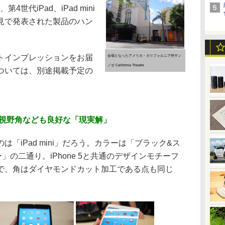
、第4世代iPad、iPad mini
見で発表された製品のハン
トインプレッションをお届
会場となったアメリカ・カリフォルニア州サン
ノゼ California Theatre
ついては、別途掲載予定の
。
上げ、視野角なども良好な「現実解」
iPad mini」だろう。カラーは「ブラック&ス
の二通り。iPhone 5と共通のデザインモチーフ
で、角はダイヤモンドカット加工である点も同じ