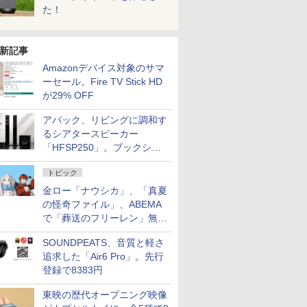
た！
新記事
Amazonデバイス対象のサマ
ーセール。Fire TV Stick HD
が29% OFF
アバック、リビングに調和す
るシアタースピーカー
「HFSP250」。ブックシェ
ルフはペア3万円以下
トピック
金ロー「ナウシカ」、「真夏
の怪奇ファイル」、ABEMA
で「葬送のフリーレン」無料
配信など。夏の特番・配信情
SOUNDPEATS、音質と軽さ
報
追求した「Air6 Pro」。先行
登録で8383円
東映の歴代オープニング映像