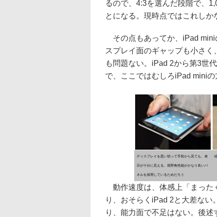
るので、4:3を選んだ段階で、1
とになる。現時点ではこれしか
その点もあってか、iPad m
スプレイ面のギャップも小さく
も問題ない。iPad 2から第3
で、ここではむしろiPad min
ディスプレイを思い切って手前から見ても、表
示が十分に見える。視野角性能がかなり良いパ
ネルを採用しているためだろう
動作速度は、体感上「まったく
り、おそらくiPad 2と大差
り、能力面で不足はない。後述す