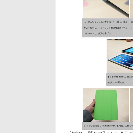
ヘッドホンジャックは左上端。こう持つと薄さ
がよくわかる。ディスプレイ面の角はダイヤモ
ンドカットで、光沢仕上げだ
手前がiPad miniで、奥が
感がだいぶ異なる
9.7インチと同じく「SmartCover」も用意