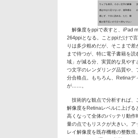
ウェブを表示。小さい文字の解像
感はやはり足りないが、違和感を
感じず、十分に読める。ただ、横
幅が若干広いので少々持ちづらい
解像度をppiで表すと、iPad mini
264ppiとなる。ことppiだけで
りは多少粗めだが、そこまで差
まで待つが、特に電子書籍を読
域」が減る分、実質的な見やすさ、
つ文字のレンダリング品質や、
分合格点。もちろん、Retina
が……。
技術的な観点で分析すれば、こ
解像度をRetinaレベルに上
高くなって全体のバッテリ動作
量の点でもリスクが大きい。ア
レイ解像度を既存機種の整数倍