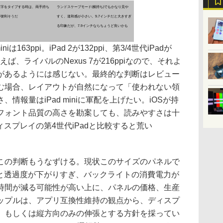
文字をタイプする時は、両手持ち
ランドスケーブモード(横持ち)でもかなり見や
が便利そうだ
すく、違和感が小さい。9.7インチだと大きすぎ
る印象だが、7.9インチならちょうど良いかも
は163ppi。iPad 2が132ppi、第3/4世代iPadが
言えば、ライバルのNexus 7が216ppiなので、それよ
があるようには感じない。最終的な判断はレビュー
む場合、レイアウトが自然になって「使われない領
情報量はiPad miniに軍配を上げたい。iOSが持
フォント品質の高さを勘案しても、読みやすさは十
ディスプレイの第4世代iPadと比較すると荒い
の判断もうなずける。現状このサイズのパネルで
げると透過度が下がりすぎ、バックライトの消費電力が
時間が減る可能性が高い上に、パネルの価格、生産
ップルは、アプリ互換性維持の観点から、ディスプ
、もしくは縦方向のみの伸張とする方針を採ってい