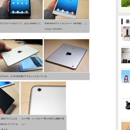
最
面はガラスでカバーされていて、まさにiPadのミニ
iPad miniホワイト＆シルバー（Wi-Fi版）。こ
ちらはベゼルが白い
の色そのもの。ロゴの光沢感がアクセントになっている。
。染色アルミによる
カメラ部。レンズカバー周りの加工も微細で美
one 5とテイストは
しい
に見える