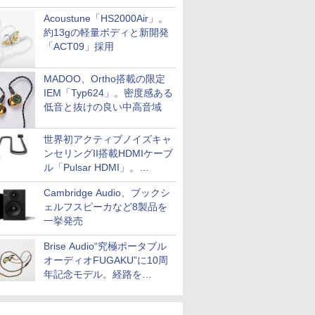
Acoustune「HS2000Air」。
約13gの軽量ボディと新開発
「ACT09」採用
MADOO、Ortho搭載の限定
IEM「Typ624」。密度感ある
低音と抜けの良い中高音域
世界初アクティブノイズキャ
ンセリングII搭載HDMIケーブ
ル「Pulsar HDMI」。
SilentPowerから
Cambridge Audio、ブックシ
ェルフスピーカなど8製品を
一挙発売
Brise Audio“究極ポータブル
オーディオFUGAKU”に10周
年記念モデル。経路を
NISHIKIで統一。400万円