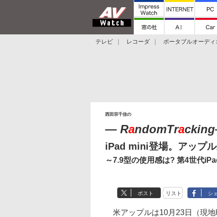
テレビ
レコーダ
ポータブルオーディ
スマートスピーカー
デジカメ
プロジ
西田宗千佳の
― R
a
ndomTr
a
cking
iPad mini登場。アッ
～7.9型の使用感は? 第4世代iPa
ポスト
リスト
シ
米アップルは10月23日（現地時