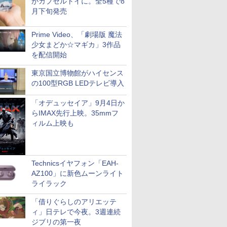
がカプセルトイに。全5種で8
月下旬発売
Prime Video、「劇場版 魔法
少女まどか☆マギカ」3作品
を配信開始
東京国立博物館がハイセンス
の100型RGB LEDテレビ導入
「オデュッセイア」9月4日か
らIMAX先行上映。35mmフ
ィルム上映も
Technicsイヤフォン「EAH-
AZ100」に新色ムーンライト
ライラック
「借りぐらしのアリエッテ
ィ」日テレで今夜。3週連続
ジブリの第一夜