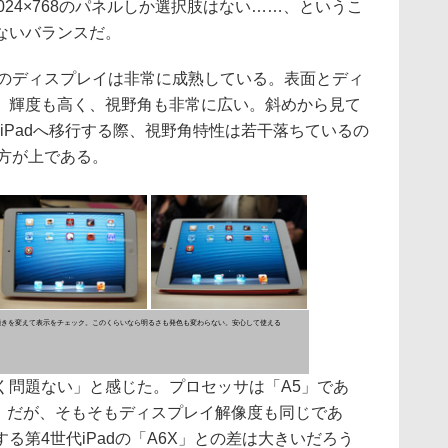
,024×768のパネルしか選択肢はない……、というこ
ないバランスだ。
iniのディスプレイは非常に成熟している。表面とディ
、輝度も高く、視野角も非常に広い。斜めから見て
世代iPadへ移行する際、視野角特性は若干落ちているの
iの方が上である。
傾きを変えて表示をチェック。このくらいなら明るさも発色も変わらない。安心して使える
問題ない」と感じた。プロセッサは「A5」であ
ない。だが、そもそもディスプレイ解像度も同じであ
る第4世代iPadの「A6X」との差は大きいだろう