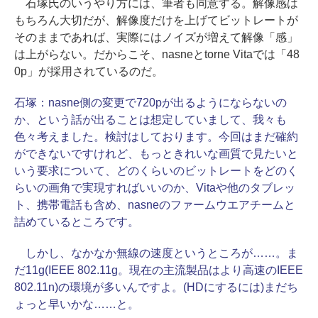
石塚氏のいうやり方には、筆者も同意する。解像感は
もちろん大切だが、解像度だけを上げてビットレートが
そのままであれば、実際にはノイズが増えて解像「感」
は上がらない。だからこそ、nasneとtorne Vitaでは「48
0p」が採用されているのだ。
石塚：
nasne側の変更で720pが出るようにならないの
か、という話が出ることは想定していまして、我々も
色々考えました。検討はしております。今回はまだ確約
ができないですけれど、もっときれいな画質で見たいと
いう要求について、どのくらいのビットレートをどのく
らいの画角で実現すればいいのか、Vitaや他のタブレッ
ト、携帯電話も含め、nasneのファームウエアチームと
詰めているところです。
しかし、なかなか無線の速度というところが……。ま
だ11g(IEEE 802.11g。現在の主流製品はより高速のIEEE
802.11n)の環境が多いんですよ。(HDにするには)まだち
ょっと早いかな……と。