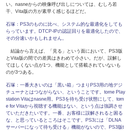
い。nasneからの映像呼び出しについては、むしろ若
干、Vita版の方が素早く感じるほどだ。
石塚：
PS3のものに比べ、システム的な最適化をしても
らっています。DTCP-IPの認証回りを最適化したので、
その分速いかもしれません。
結論から言えば、「見る」という面において、PS3版
とVita版の間での差異はきわめて小さい。だが、誤解し
てほしくない点が1つ、機能として搭載されていないも
のが3つある。
石塚：
一番大きいのは「黒い箱」つまりPS3用の地デジ
チューナとはつながらない、ということです。torne Play
station Vitaはnasne用。PS3を待ち受け状態にして、torn
e for Vitaから視聴する機能はない、という点は強調させ
ていただきたいです。一番、お客様に誤解されると困る
な、と思っているところはそこです。PS3には「DLNA
サーバーになって待ち受ける」機能がないので、PS3版t