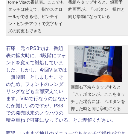
torne Vitaの番組表。ここでも
番組をタップすると、録画予
タッチは使えて、指でスクロ
約画面が。「○ボタン」操作と
ールができる他、ピンチイ
同じ挙動になっている
ン・ピンチアウトで文字サイ
ズの変更もできる
石塚：
元々PS3では、番組
表の拡大時に、4段階にフォ
ントを変えて対処していま
した。しかし、今回Vitaでは
「無段階」としました。そ
のため、フォントのレンダ
画面右下端をタップすると
リングなども全部変えてい
「△」ボタンが。ここをタッ
ます。Vitaで行なうのはなか
チした場合には、△ボタンを
なか厳しいのですが、PS3
押した時と同じ挙動になる
での発売以来のノウハウの
積み重ねで可能になっている、とご理解ください。
西沢：
いままで通りのメニューでもタッチで操作ができ