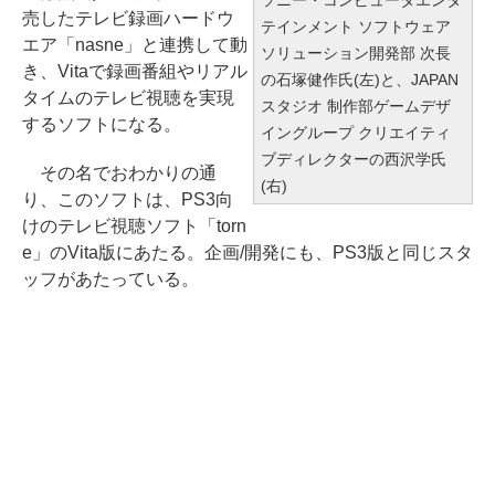
売したテレビ録画ハードウ
テインメント ソフトウェア
エア「nasne」と連携して動
ソリューション開発部 次長
き、Vitaで録画番組やリアル
の石塚健作氏(左)と、JAPAN
タイムのテレビ視聴を実現
スタジオ 制作部ゲームデザ
するソフトになる。
イングループ クリエイティ
ブディレクターの西沢学氏
その名でおわかりの通
(右)
り、このソフトは、PS3向
けのテレビ視聴ソフト「torn
e」のVita版にあたる。企画/開発にも、PS3版と同じスタ
ッフがあたっている。