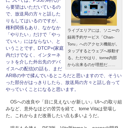
については、PS3の時代か
ら要望はいただいているの
で、放送局の方々と話した
りもしてはいるのですが、
権利関係もあり、なかなか
ライブエリアには、ソニーの
「やりたい」だけで「やっ
録画予約サービス「Chan-
ていい」にはならない、と
Toru」へのアクセス機能が。
いうことです。DTCP+(家庭
タップするとウェブへ移動す
内だけでなく、インターネ
る。ただやはり、torne内部
ットを介した外出先のデバ
から出来るのが理想だ……
イスへの配信)の話も、まだ
ARIBの中で揉んでいるところだと思いますので、そうい
った部分がはっきりしたら、放送局の方々と話し合って
やっていくことになると思います。
OSへの改良や「目に見えないが新しい」UIへの取り組
みなど、意外なほどの苦労を経て、torne Vitaは登場し
た。これからまだ改善したい点も多いようだ。