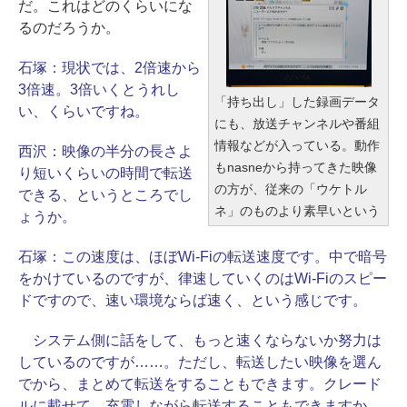
だ。これはどのくらいにな
るのだろうか。
石塚：
現状では、2倍速から
3倍速。3倍いくとうれし
「持ち出し」した録画データ
い、くらいですね。
にも、放送チャンネルや番組
情報などが入っている。動作
西沢：
映像の半分の長さよ
もnasneから持ってきた映像
り短いくらいの時間で転送
の方が、従来の「ウケトル
できる、というところでし
ネ」のものより素早いという
ょうか。
石塚：
この速度は、ほぼWi-Fiの転送速度です。中で暗号
をかけているのですが、律速していくのはWi-Fiのスピー
ドですので、速い環境ならば速く、という感じです。
システム側に話をして、もっと速くならないか努力は
しているのですが……。ただし、転送したい映像を選ん
でから、まとめて転送をすることもできます。クレード
ルに載せて、充電しながら転送することもできますか