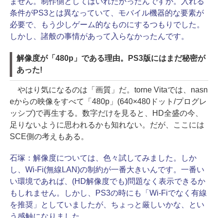
ません。制作側としてはいれたかったんですが。入れる
条件がPS3とは異なっていて、モバイル機器的な要素が
必要で、もう少しゲーム的なものにするつもりでした。
しかし、諸般の事情があって入らなかったんです。
解像度が「480p」である理由。PS3版にはまだ秘密が
あった!
やはり気になるのは「画質」だ。torne Vitaでは、nasn
eからの映像をすべて「480p」(640×480ドット/プログレ
ッシブ)で再生する。数字だけを見ると、HD全盛の今、
足りないように思われるかも知れない。だが、ここには
SCE側の考えもある。
石塚：
解像度については、色々試してみました。しか
し、Wi-Fi(無線LAN)の制約が一番大きいんです。一番い
い環境であれば、(HD解像度でも)問題なく表示できるか
もしれません。しかし、PS3の時にも「Wi-Fiでなく有線
を推奨」としていましたが、ちょっと厳しいかな、とい
う感触になりました。