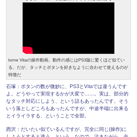
torne Vitaの操作動画。動作の感じはPS3版に驚くほど似てい
る。だが、タッチとボタンを好きなように合わせて使えるのが
特徴だ
石塚：
ボタンの数が微妙に、PS3とVitaでは違うんです
よ。どうやって実現するかが大変で……。実は、部分的
なタッチ対応にしよう、という話もあったんです。そう
いう落としどころもあったんですが、中途半端に出来る
とイライラする、ということで全部。
西沢：
だいたい似ているんですが、完全に同じ(操作)に
しようとすると違う、という。なので、泣きながら、全