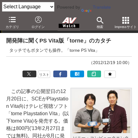
Powered by
Translate
西田宗千佳のRandomTracking
カテゴリ
ログイン
検索
Impressサイト
開発陣に聞くPS Vita版「torne」のカタチ
タッチでもボタンでも操作。「torne PS Vita」
（2012/12/19 10:00）
リスト
この記事の公開翌日の12
月20日に、SCEがPlaystatio
n Vita向けテレビ視聴ソフト
「torne Playstation Vita」(以
下torne Vita)を発売する。価
格は800円('13年2月27日ま
では無料)。同社が8月に発
ソニー・コンピュータエンタ