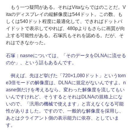
もう一つ疑問がある。それはVitaならではのことだ。V
itaのディスプレイの縦解像度は544ドット。この数、も
しくは540ドット程度に最適化して、できればドットバ
イドットで表示してやれば、480pよりもさらに画質が向
上する可能性がある。石塚氏もそれを認める。だが、そ
れはできなかった。
石塚：
nasneについては、「そのデータをDLNAに流せる
のか」、という話もあるんです。
例えば、先ほど挙げた「720×1,080ドット」というtorn
e3倍モードの解像度は、DLNAに規定がないんですよ。n
asne側だけを考えるなら、変わった解像度を流してもい
いんですけれど、そうするとそれはDLNAの規格上にな
いので、「汎用の機械で使えます」と言えなくなる可能
性がありました。ですので、一般的な解像度を採用し、
あとはクライアント側の表示能力に依存、としていま
す。