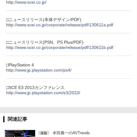
http://www.scei.co.jp/
□ニュースリリース(本体デザイン/PDF)
http://www.scei.co.jp/corporate/release/pdf/130611a.pdf
□ニュースリリース(PSN、PS Plus/PDF)
http://www.scei.co.jp/corporate/release/pdf/130611b.pdf
□PlayStation 4
http://www.jp.playstation.com/ps4/
□SCE E3 2013カンファレンス
http://www.jp.playstation.com/e3/2013/
関連記事
本田雅一のAVTrends
連載