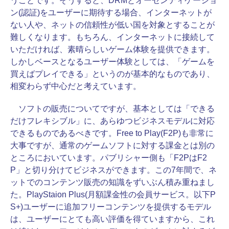
うことです。そうすると、DRMとオーセンティケーショ
ン(認証)をユーザーに期待する場合、インターネットが
ない人や、ネットの信頼性が低い国を対象とすることが
難しくなります。もちろん、インターネットに接続して
いただければ、素晴らしいゲーム体験を提供できます。
しかしベースとなるユーザー体験としては、「ゲームを
買えばプレイできる」というのが基本的なものであり、
相変わらず中心だと考えています。
ソフトの販売についてですが、基本としては「できる
だけフレキシブル」に、あらゆつビジネスモデルに対応
できるものであるべきです。Free to Play(F2P)も非常に
大事ですが、通常のゲームソフトに対する課金とは別の
ところにおいています。パブリシャー側も「F2PはF2
P」と切り分けてビジネスができます。この7年間で、ネ
ットでのコンテンツ販売の知識をずいぶん積み重ねまし
た。PlayStaion Plus(月額課金性の会員サービス。以下P
S+)ユーザーに追加フリーコンテンツを提供するモデル
は、ユーザーにとても高い評価を得ていますから、これ