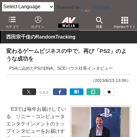
Powered by
Translate
AV Watch
製品
ゲーム機
PS4
カテゴリ
ログイン
検索
Impressサイト
西田宗千佳のRandomTracking
変わるゲームビジネスの中で、再び「PS2」のよ
うな成功を
PS4に込めたPSのDNA。SCEハウス社長インタビュー
（2013/6/13 13:06）
リスト
E3では毎年お届けしてい
る、ソニー・コンピュータ
エンタテインメントのトッ
プインタビューをお届けす