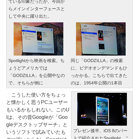
ている印象だったが、今回か
らメインインターフェースと
して中央に躍り出た。
Spotlightから映画を検索。ち
同じ「GODZILLA」の検索
ょうどアメリカでは
に、ビデオオンデマンドもひ
「GODZILLA」を公開中なの
っかかる。こちらで出てきた
で、そちらが例に
のは、1954年公開の1本目
こうした使い方をちょっ
と懐かしく思うPCユーザー
もいるかもしれない。このU
Iは、その昔Googleが「Goo
gleデスクトップサーチ」と
プレゼン後半、iOS 8のパー
いうソフトで試みていたも
トで紹介されたSpotlight。こ