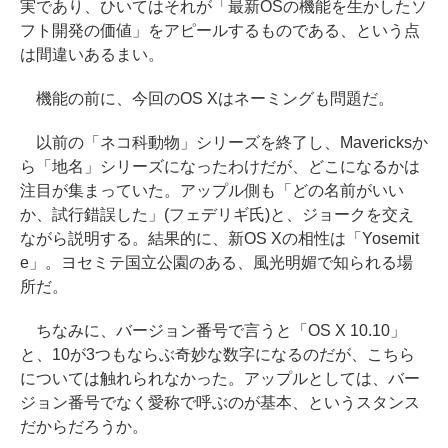
実であり、ひいてはそれが「最新OSの機能を生かしたソ
フト開発の価値」をアピールするものである、という点
は間違いあるまい。
機能の前に、今回のOS Xはネーミングも問題だ。
以前の「ネコ科動物」シリーズを終了し、Mavericksか
ら「地名」シリーズになったわけだが、どこになるかは
注目が集まっていた。アップル側も「どの名前がいい
か、試行錯誤した」(フェデリギ氏)と、ジョークを交え
ながら説明する。結果的に、新OS Xの相性は「Yosemit
e」。ヨセミテ国立公園のある、風光明媚で知られる場
所だ。
ちなみに、バージョン番号で言うと「OS X 10.10」
と、10が3つもならぶ奇妙な数字になるのだが、こちら
については触れられなかった。アップルとしては、バー
ジョン番号でなく愛称で呼ぶのが基本、というスタンス
だからだろうか。