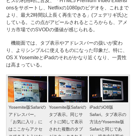
ビスの利用時に言及、「HTML5 Premium Video Extensi
onsをサポートし、Netflixの1080pのビデオを、これまで
より、最大2時間以上長く再生できる」(フェデリギ氏)と
している。この点がアピールされるところからも、アメ
リカ市場でのSVODの価値が感じられる。
機能面では、タブ表示やアドレスバーの扱いが変わ
り、よりシンプルに使えるものになった印象だ。特に、
OS X YosemiteとiPadのそれがかなり近くなり、一貫性
は高まっている。
Yosemite版Safariの
Yosemite版Safariの
iPadのiO8版
アドレスバー。
タブ表示。同じサ
Safari。タブ表示の
「お気に入り」に
イトに関して表示
方法がYosemite版
はここからアクセ
された複数のタブ
Safariと同じであ