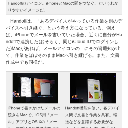
Handoffのアイコン。iPhoneとMacの間をつなぐ、というわか
りやすいイメージだ。
Handoffは、「あるデバイスがやっている作業を別のデ
バイスへ引き継ぐ」という考え方になっている。例え
ば、iPhoneでメールを書いていた場合、近くに自分がHa
ndoffで連携した(おそらく、同じiCloud IDでログインし
た)Macがあれば、メールアイコンの上にその旨通知が出
て、作業をほぼそのままMacへ引き継げる。また、文書
作成中でも同様だ。
iPhoneで書きかけたメールの
Handoff機能を使い、各デバイ
続きをMacで。iOS用「メー
ス間で文書と作業を共有。転
ル」アプリとOS Xの「メー
送などを意識する必要がな