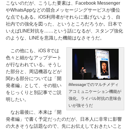
こないのだが、こうした要素は、Facebook Messenger
やWhatsAppなどの競合メッセージングサービスが優位
な点でもある。iOS利用者がそれらに逃げないよう、自
社内での強化を図った、というところだろうか。日本で
いえばLINE対抗を……という話になるが、スタンプ強化
のような、LINEを意識した機能はなさそうだ。
この他にも、iOS 8では
色々と細かなアップデート
が行なわれている。そうし
た部分と、周辺機器などが
関わる部分については「開
iMessageでのマルチメディ
発者編」として、その狙い
アコミュニケーション機能が
をじっくりと別記事でご説
強化。ライバル対抗の意味合
明したい。
いが強そうだ
なお最後に、本来は「開
発者編」で書く予定だったのだが、日本人に非常に影響
の大きそうな話題なので、先にお伝えしておきたいこと