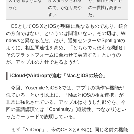
スできるようにな
がスタックされる
り、操作方法面で
った
ので、かなり見や
の一貫性は高まっ
すい
た。
OSとしてOS XとiOSが明確に異なるものであり、統合
の方向ではない、というのは間違いない。その辺は、Wi
ndowsと異なる点だ。だが、通知センターやSpotlightの
ように、相互関連性を高め、「どちらでも便利な機能は
そのプラットフォームに合わせて実装する」というの
が、アップルの方針であるようだ。
iCloudやAirdropで進む「MacとiOSの統合」
今回、YosemiteとiOS 8では、アプリの操作や機能が
似ている、という以上に、「MacとiOSの相互連携」が
非常に強化されている。アップルはそうした部分を、今
回の基調講演では「Continuity」(継続性、つながり)とい
ったキーワードで説明している。
まず「AirDrop」。今のOS XとiOSには同じ名前の機能