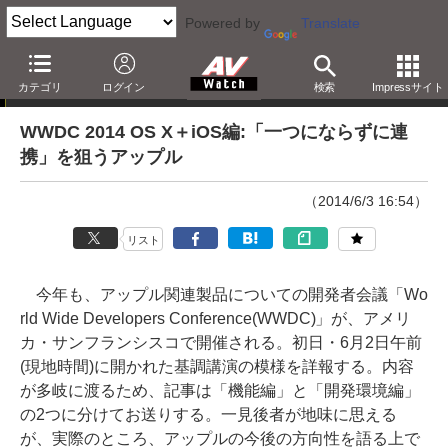
Powered by
Translate
西田宗千佳のRandomTracking
カテゴリ
ログイン
検索
Impressサイト
WWDC 2014 OS X＋iOS編:「一つにならずに連
携」を狙うアップル
（2014/6/3 16:54）
リスト
今年も、アップル関連製品についての開発者会議「Wo
rld Wide Developers Conference(WWDC)」が、アメリ
カ・サンフランシスコで開催される。初日・6月2日午前
(現地時間)に開かれた基調講演の模様を詳報する。内容
が多岐に渡るため、記事は「機能編」と「開発環境編」
の2つに分けてお送りする。一見後者が地味に思える
が、実際のところ、アップルの今後の方向性を語る上で