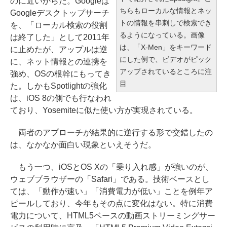
のに近いからだ。Googleは
ちらもローカルな情報とネッ
Googleデスクトップサーチ
トの情報を串刺しで検索でき
を、「ローカル検索の役割
るようになっている。画像
は終了した」として2011年
は、「X-Men」をキーワード
に止めたが、アップルは逆
にした例で、ビデオがピック
に、ネット情報との連携を
アップされているところに注
強め、OSの根幹にもってき
目
た。しかもSpotlightの強化
は、iOS 8の側でも行なわれ
ており、Yosemiteに似た使い方が実現されている。
両者のアプローチが結果的に逆行する形で交錯したの
は、なかなか面白い現象といえそうだ。
もう一つ、iOSとOS Xの「乗り入れ感」が強いのが、
ウェブブラウザーの「Safari」である。技術ベースとし
ては、「動作が速い」「消費電力が低い」ことを例年ア
ピールしており、今年もその点に変化はない。特に消費
電力について、HTML5ベースの動画ストリーミングサー