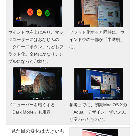
ウインドウ左上にあり、マッ
フラット化すると同時に、ウ
クユーザーにはおなじみの
インドウの一部が「半透明」
「クローズボタン」などもフ
に。
ラット化。全体にかなりシン
プルになった印象だ。
メニューバーを暗くする
参考までに、初期Mac OS Xの
「Dark Mode」も用意。
「Aqua」デザイン。ずいぶん
と変わったものだ。
見た目の変化は大きいも