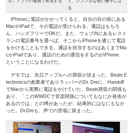
ル」アプリの連携で実現する
く、シンプルな使い勝手にな
る
iPhoneに電話がかかってくると、自分の目の前にある
MacやiPadで、その電話が受けられる。通話はもちろ
ん、ハンズフリーでOKだ。また、ウェブ内にあるレスト
ランの電話番号を選べば、そこからiPhoneを通じて電話
をかけることもできる。通話を担当するのはあくまでMa
cかiPadであり、通話のための通信をするのがiPhone、
ということになるわけだ。
デモでは、先日アップルへの買収が決まった、Beats E
lectronicsの創業者でありラッパーのDr. Dreに、Handoff
でMacから実際に電話をかけていた。Beats買収の関係も
あり、「このWWDCで音楽関係についてもなにか発表が
あるのでは」との噂があったが、結果的にはなにもなか
った。Dr.Dreも、声での登場に留まった。