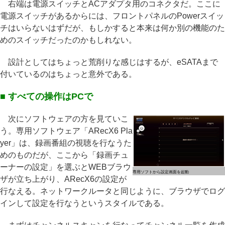
右端は電源スイッチとACアダプタ用のコネクタだ。ここに
電源スイッチがあるからには、フロントパネルのPowerスイッ
チはいらないはずだが、もしかすると本来は何か別の機能のた
めのスイッチだったのかもしれない。
設計としてはちょっと荒削りな感じはするが、eSATAまで
付いているのはちょっと意外である。
■ すべての操作はPCで
次にソフトウェアの方を見ていこ
う。専用ソフトウェア「ARecX6 Pla
yer」は、録画番組の視聴を行なうた
めのものだが、ここから「録画チュ
ーナーの設定」を選ぶとWEBブラウ
専用ソフトから設定画面を起動
ザが立ち上がり、ARecX6の設定が
行なえる。ネットワークルータと同じように、ブラウザでログ
インして設定を行なうというスタイルである。