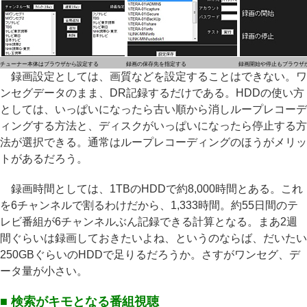
チューナー本体はブラウザから設定する
録画の保存先を指定する
録画開始や停止もブラウザ
録画設定としては、画質などを設定することはできない。ワ
ンセグデータのまま、DR記録するだけである。HDDの使い方
としては、いっぱいになったら古い順から消しループレコーデ
ィングする方法と、ディスクがいっぱいになったら停止する方
法が選択できる。通常はループレコーディングのほうがメリッ
トがあるだろう。
録画時間としては、1TBのHDDで約8,000時間とある。これ
を6チャンネルで割るわけだから、1,333時間。約55日間のテ
レビ番組が6チャンネルぶん記録できる計算となる。まあ2週
間ぐらいは録画しておきたいよね、というのならば、だいたい
250GBぐらいのHDDで足りるだろうか。さすがワンセグ、デ
ータ量が小さい。
■ 検索がキモとなる番組視聴