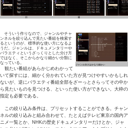
日
週
そういう作りなので、ジャンルやチャ
ンネルを絞り込んで見たい番組を検索す
るというのが、標準的な使い方になるよ
うだ。ジャンルは、ドキュメンタリーや
バラエティというざっくりとした分け方
ではなく、そこからかなり細かい分類に
なっている。
ジャンル分けはかなり細かい
観たい番組があらかじめわかって
いて探すには、細かく分かれていた方が見つけやすいかもしれ
ないが、逆にバラエティ番組全部をざーっとさらってその中か
ら見たいものを見つける、といった使い方ができない。大枠の
指定も必要である。
この絞り込み条件は、プリセットすることができる。チャン
ネルの絞り込みと組み合わせて、たとえばテレビ東京の国内ア
ニメ一覧とか、NHKの歴史ドキュメンタリーだけとか、ジャ