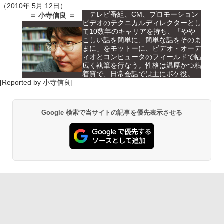
（2010年 5月 12日）
テレビ番組、CM、プロモーション
＝ 小寺信良 ＝
ビデオのテクニカルディレクターとし
て10数年のキャリアを持ち、「やや
こしい話を簡単に、簡単な話をそのま
まに」をモットーに、ビデオ・オーデ
ィオとコンピュータのフィールドで幅
広く執筆を行なう。性格は温厚かつ粘
着質で、日常会話では主にボケ役。
[Reported by 小寺信良]
Google 検索で当サイトの記事を優先表示させる