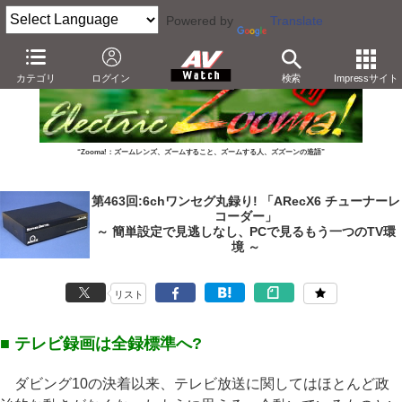
Powered by
Translate
カテゴリ
ログイン
検索
Impressサイト
“Zooma!：ズームレンズ、ズームすること、ズームする人、ズズーンの造語”
第463回:6chワンセグ丸録り! 「ARecX6 チューナーレ
コーダー」
～ 簡単設定で見逃しなし、PCで見るもう一つのTV環
境 ～
リスト
■ テレビ録画は全録標準へ?
ダビング10の決着以来、テレビ放送に関してはほとんど政