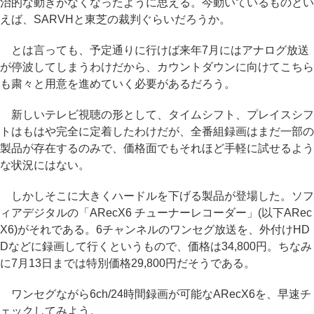
治的な動きがなくなったように思える。今動いているものとい
えば、SARVHと東芝の裁判ぐらいだろうか。
とは言っても、予定通りに行けば来年7月にはアナログ放送
が停波してしまうわけだから、カウントダウンに向けてこちら
も粛々と用意を進めていく必要があるだろう。
新しいテレビ視聴の形として、タイムシフト、プレイスシフ
トはもはや完全に定着したわけだが、全番組録画はまだ一部の
製品が存在するのみで、価格面でもそれほど手軽に試せるよう
な状況にはない。
しかしそこに大きくハードルを下げる製品が登場した。ソフ
ィアデジタルの「ARecX6 チューナーレコーダー」(以下ARec
X6)がそれである。6チャンネルのワンセグ放送を、外付けHD
Dなどに録画して行くというもので、価格は34,800円。ちなみ
に7月13日までは特別価格29,800円だそうである。
ワンセグながら6ch/24時間録画が可能なARecX6を、早速チ
ェックしてみよう。