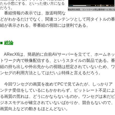
たら小窓にする、といった使い方になる
だろう。
番組再生画面。コントロール部は数秒経つと消える
番組情報の表示では、放送時間な
どがわかるだけでなく、関連コンテンツとして同タイトルの番
組が表示される。帯番組の視聴には便利である。
■ 総論
ARecX6は、簡易的に自前AVサーバーを立てて、ホームネッ
トワーク内で映像配信する、というスタイルの製品である。番
組の持ち出しや外出先からの視聴は想定されていないため、ワ
ンセグの利用方法としてはだいぶ特殊と言えるだろう。
今回ワンセグの画質を改めてPCで見てみたが、しっかりア
ンテナ受信をしているにもかかわらず、ビットレート不足によ
る画質の荒れは、どうにかならないものか。ワンセグは未だビ
ジネスモデルが確立されていないばかりか、競合もないので、
画質向上などの動きもほとんどない。