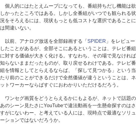
個人的にはたとえムーブになっても、番組持ちだし機能は欲
しかったところではある。しかし全番組がいつでも観られる状
況をそろえるには、現状もっとも低コストな選択であることに
は間違いない。
以前、アナログ放送を全部録画する「
SPIDER
」をレビュー
したことがあるが、全部そこにあるということは、テレビ番組
に対する価値が大きく化ける。すなわち、その場で見なければ
知らないままだったものが、取り戻せるわけである。テレビ番
組を情報としてとらえるならば、「探して見つかる」という当
たり前のことができるだけで全然価値が違うということは、ネ
ットワーカーならばすぐにおわかりいただけるだろう。
ワンセグ画質をどうとらえるかにもよるが、ネットで話題の
あのシーン見たさにYouTubeで違法動画を一生懸命探すのはさ
すがにないわー、と考えている人には、現時点で最適なソリュ
ーションではないだろうか。