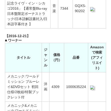
記念ライヴ・イン・シカ
音
GQXS-
ゴ2016」【通常盤Blu-ray
7344
楽
90202
日本盤限定ボーナストラ
ック/日本語解説書封入/日
本語字幕付き 】
【2016-12-21】
■ ワーナー
Amazon
ジ
で検索
ャ
価格
タイトル
品番
(アフィ
ン
（円）
リエイ
ル
ト)
メカニック:ワールド
ミッション ブルーレ
洋
イ&DVDセット 初回
4309
1000635224
画
仕様/2枚組/特製ブッ
クレット付
メカニック&メカニ
ック:ワールドミッシ