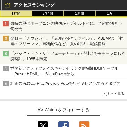
アクセスランキング
1時間
24時間
1週間
1カ月
東映の歴代オープニング映像がカプセルトイに。全5種で8月下
旬発売
金ロー「ナウシカ」、「真夏の怪奇ファイル」、ABEMAで「葬
送のフリーレン」無料配信など。夏の特番・配信情報
「バック・トゥ・ザ・フューチャー」の時計台をモチーフにした
腕時計。1985本限定
世界初アクティブノイズキャンセリングII搭載HDMIケーブル
「Pulsar HDMI」。SilentPowerから
純正の有線CarPlay/Android Autoをワイヤレス化するアダプタ
もっと見る
AV Watch をフォローする