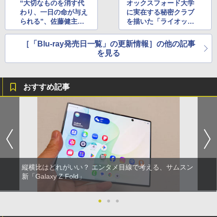
“大切なものを消す代
オックスフォード大学
わり、一日の命が与え
に実在する秘密クラブ
られる”、佐藤健主演
を描いた「ライオッ
「世界から猫が消えた
ト・クラブ」など
なら」
［「Blu-ray発売日一覧」の更新情報］の他の記事
を見る
おすすめ記事
縦横比はどれがいい？ エンタメ目線で考える、サムスン
新「Galaxy Z Fold」
●
●
●