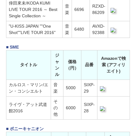
倖田來未/KODA KUMI
音
RZXD-
LIVE TOUR 2016 ～ Best
6696
楽
86209
Single Collection ～
"U-KISS JAPAN ""One
音
AVXD-
6480
Shot""LIVE TOUR 2016"
楽
92388
■ SME
ジ
Amazonで検
ャ
価格
タイトル
品番
索 (アフィリ
ン
（円）
エイト)
ル
カルロス・マリン/エ
音
SIXP-
5000
ン・コンシエルト
楽
29
そ
ライヴ・アット武道
SIXP-
の
6000
館2016
28
他
■ ポニーキャニオン