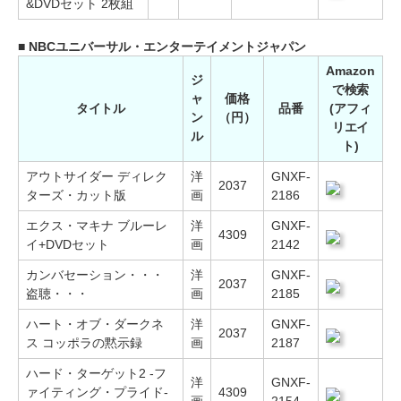
&DVDセット 2枚組
■ NBCユニバーサル・エンターテイメントジャパン
Amazon
ジ
で検索
ャ
価格
タイトル
品番
(アフィ
ン
（円）
リエイ
ル
ト)
アウトサイダー ディレク
洋
GNXF-
2037
ターズ・カット版
画
2186
エクス・マキナ ブルーレ
洋
GNXF-
4309
イ+DVDセット
画
2142
カンバセーション・・・
洋
GNXF-
2037
盗聴・・・
画
2185
ハート・オブ・ダークネ
洋
GNXF-
2037
ス コッポラの黙示録
画
2187
ハード・ターゲット2 -フ
洋
GNXF-
ァイティング・プライド-
4309
画
2154