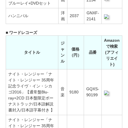
ブルーレイ+DVDセット
洋
GNXF-
ハンニバル
2037
画
2141
■ ワードレコーズ
Amazon
ジ
で検索
ャ
価格
タイトル
品番
(アフィ
ン
（円）
リエイ
ル
ト)
ナイト・レンジャー「ナ
イト・レンジャー 35周年
記念ライヴ・イン・シカ
音
GQXS-
ゴ2016」【通常盤Blu-
9180
楽
90199
ray+2CD 日本盤限定ボー
ナストラック/日本語解説
書封入/日本語字幕付き 】
ナイト・レンジャー「ナ
イト・レンジャー 35周年