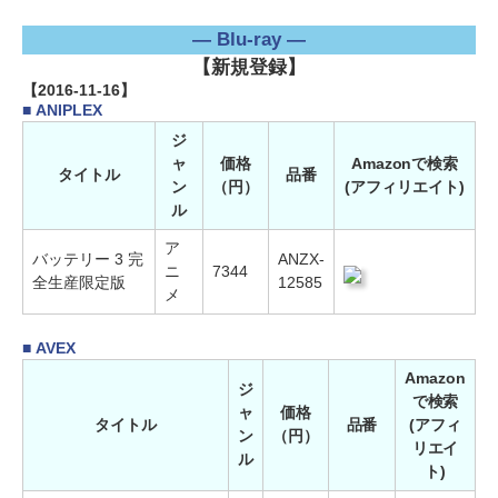
― Blu-ray ―
【新規登録】
【2016-11-16】
■ ANIPLEX
ジ
ャ
価格
Amazonで検索
タイトル
品番
ン
（円）
(アフィリエイト)
ル
ア
バッテリー 3 完
ANZX-
ニ
7344
全生産限定版
12585
メ
■ AVEX
Amazon
ジ
で検索
ャ
価格
タイトル
品番
(アフィ
ン
（円）
リエイ
ル
ト)