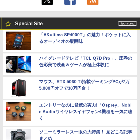
Special Site
「A&ultima SP4000T」の魅力！ポケットに入
るオーディオの醍醐味
ハイグレードテレビ「TCL Q7D Pro」。圧巻の
色彩美で映画＆ゲームが極上体験に
マウス、RTX 5060 Ti搭載ゲーミングPCが7万
5,000円オフで30万円台！
エントリーなのに脅威の実力!「Osprey」Nobl
e Audioワイヤレスイヤフォン4機種を一気に聴
く
ソニーミラーレス一眼の大特集！ 見どころ記事
まとめ