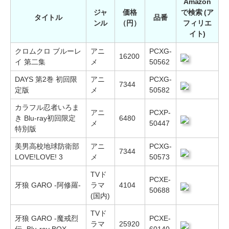
Amazon
ジャ
価格
で検索 (ア
タイトル
品番
ンル
（円）
フィリエ
イト)
クロムクロ ブルーレ
アニ
PCXG-
16200
イ 第二集
メ
50562
DAYS 第2巻 初回限
アニ
PCXG-
7344
定版
メ
50582
カラフル忍者いろま
アニ
PCXP-
き Blu-ray初回限定
6480
メ
50447
特別版
美男高校地球防衛部
アニ
PCXG-
7344
LOVE!LOVE! 3
メ
50573
TVド
PCXE-
牙狼 GARO -阿修羅-
ラマ
4104
50688
(国内)
TVド
牙狼 GARO -魔戒烈
PCXE-
ラマ
25920
伝- Blu-ray BOX
60140