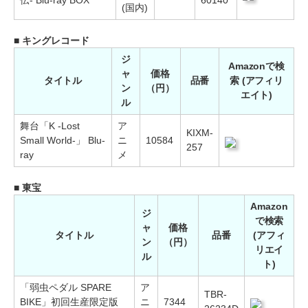
(国内)
■ キングレコード
ジ
Amazonで検
ャ
価格
タイトル
品番
索 (アフィリ
ン
（円）
エイト)
ル
舞台「K -Lost
ア
KIXM-
Small World-」 Blu-
ニ
10584
257
ray
メ
■ 東宝
Amazon
ジ
で検索
ャ
価格
タイトル
品番
(アフィ
ン
（円）
リエイ
ル
ト)
「弱虫ペダル SPARE
ア
TBR-
BIKE」初回生産限定版
ニ
7344