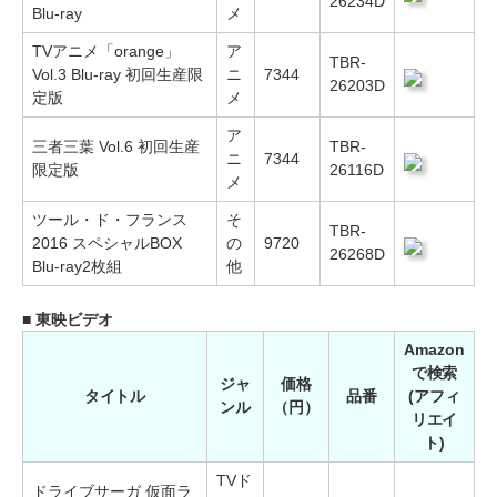
26234D
Blu-ray
メ
TVアニメ「orange」
ア
TBR-
Vol.3 Blu-ray 初回生産限
ニ
7344
26203D
定版
メ
ア
三者三葉 Vol.6 初回生産
TBR-
ニ
7344
限定版
26116D
メ
ツール・ド・フランス
そ
TBR-
2016 スペシャルBOX
の
9720
26268D
Blu-ray2枚組
他
■ 東映ビデオ
Amazon
で検索
ジャ
価格
タイトル
品番
(アフィ
ンル
（円）
リエイ
ト)
TVド
ドライブサーガ 仮面ラ