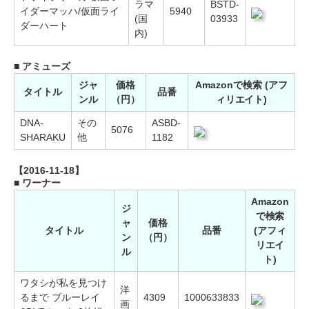
ラマ
BSTD-
イダーマッハ/仮面ライ
5940
(国
03933
ダーハート
内)
■ アミューズ
ジャ
価格
Amazonで検索 (アフ
タイトル
品番
ンル
（円）
ィリエイト)
DNA-
その
ASBD-
5076
SHARAKU
他
1182
【2016-11-18】
■ ワーナー
Amazon
ジ
で検索
ャ
価格
タイトル
品番
(アフィ
ン
（円）
リエイ
ル
ト)
ワタシが私を見つけ
洋
るまで ブルーレイ
4309
1000633833
画