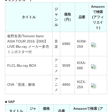
Amazon
ジ
で検索
ャ
価格
タイトル
品番
(アフィ
ン
（円）
リエイ
ル
ト)
板野友美/Tomomi Itano
ASIA TOUR 2016【000】
音
KIXM-
6980
LIVE Blu-ray メーカー多売:
楽
259
ミニポスター付
ア
KIXA-
FLCL Blu-ray BOX
ニ
9599
686
メ
ア
KIZX-
OVA「英雄」解体
ニ
4860
259
メ
■ VAP
ジャ
価格
Amazonで検索 (ア
タイトル
品番