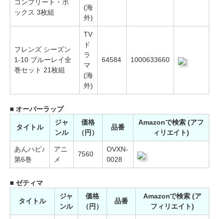
コンプリート・ボ
(海
ックス 3枚組
外)
TV
ド
フレンズ シーズン
ラ
1-10 ブルーレイ全
64584
1000633660
マ
巻セット 21枚組
(海
外)
■ オーバーラップ
ジャ
価格
Amazonで検索 (アフ
タイトル
品番
ンル
（円）
ィリエイト)
あんハピ♪
アニ
OVXN-
7560
第6巻
メ
0028
■ ゼティマ
ジャ
価格
Amazonで検索 (ア
タイトル
品番
ンル
（円）
フィリエイト)