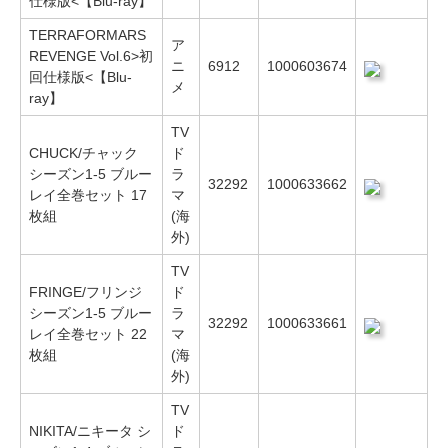
仕様版<【Blu-ray】
TERRAFORMARS
ア
REVENGE Vol.6>初
ニ
6912
1000603674
回仕様版<【Blu-
メ
ray】
TV
CHUCK/チャック
ド
シーズン1-5 ブルー
ラ
32292
1000633662
レイ全巻セット 17
マ
枚組
(海
外)
TV
FRINGE/フリンジ
ド
シーズン1-5 ブルー
ラ
32292
1000633661
レイ全巻セット 22
マ
枚組
(海
外)
TV
NIKITA/ニキータ シ
ド