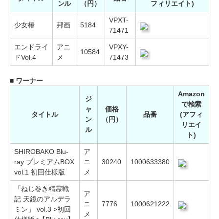
ンル
（円）
フィリエイト)
VPXT-
少女椿
邦画
5184
71471
エンドライ
アニ
VPXY-
10584
ドVol.4
メ
71473
■ ワーナー
Amazon
ジ
で検索
ャ
価格
タイトル
品番
(アフィ
ン
（円）
リエイ
ル
ト)
SHIROBAKO Blu-
ア
ray プレミアムBOX
ニ
30240
1000633380
vol.1 初回仕様版
メ
「ねじ巻き精霊戦
ア
記 天鏡のアルデラ
ニ
7776
1000621222
ミン」 vol.3 >初回
メ