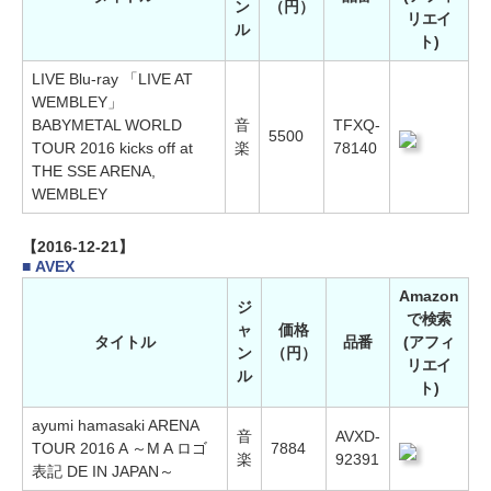
ン
（円）
リエイ
ル
ト)
LIVE Blu-ray 「LIVE AT
WEMBLEY」
BABYMETAL WORLD
音
TFXQ-
5500
TOUR 2016 kicks off at
楽
78140
THE SSE ARENA,
WEMBLEY
【2016-12-21】
■ AVEX
Amazon
ジ
で検索
ャ
価格
タイトル
品番
(アフィ
ン
（円）
リエイ
ル
ト)
ayumi hamasaki ARENA
音
AVXD-
TOUR 2016 A ～M A ロゴ
7884
楽
92391
表記 DE IN JAPAN～