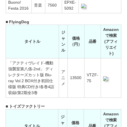
Buono!
EPXE-
音楽
7560
Festa 2016
5092
■ FlyingDog
Amazon
ジ
で検索
ャ
価格
タイトル
品番
(アフィ
ン
（円）
リエイ
ル
ト)
「アクティヴレイド-機動
強襲室第八係-2nd」 ディ
ア
レクターズカット版 Blu-
VTZF-
ニ
13500
ray Vol.2 BOX付き初回仕
75
メ
様版 特典CD付き/各巻4話
収録/第2期全3巻
■ トイズファクトリー
Amazon
ジ
で検索
ャ
価格
タイトル
品番
(アフィ