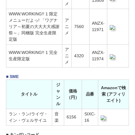
13505
メ
WWW.WORKING!! 1 限定
メニューだよっ! 「ワグナ
ア
ANZX-
リア～初夏の大大大大感謝
ニ
7560
11971
祭～」同梱版 完全生産限
メ
定版
ア
WWW.WORKING!! 1 完全
ANZX-
ニ
4320
生産限定版
11974
メ
■ SME
ジ
Amazonで検
ャ
価格
タイトル
品番
索 (アフィリ
ン
（円）
エイト)
ル
ラン・ラン/ライヴ・
音
SIXC-
6156
イン・ヴェルサイユ
楽
16
■ キングレコード