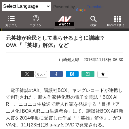
Powered by
Translate
「Blu-ray発売日一覧」の更新情報
カテゴリ
ログイン
検索
Impressサイト
元英雄が庶民として暮らせるように訓練!?
OVA『「英雄」解体』など
山崎健太郎
2016年11月8日 06:30
リスト
電子雑誌のAir、講談社BOX、キングレコードが連携し
て創刊された、新人作家特化型の電子文芸誌「BOX Ai
R」。ニコニコ生放送で新人作家を発掘する「目指せア
ニメ化! BOX AiRニコ生選考会」にて、講談社BOX AiR新
人賞を2014年度に受賞した作品『「英雄」解体』。がO
VA化。11月23日にBlu-rayとDVDで発売される。