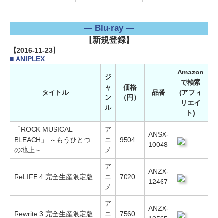
― Blu-ray ―
【新規登録】
【2016-11-23】
■ ANIPLEX
Amazon
ジ
で検索
ャ
価格
タイトル
品番
(アフィ
ン
（円）
リエイ
ル
ト)
「ROCK MUSICAL
ア
ANSX-
BLEACH」 ～もうひとつ
ニ
9504
10048
の地上～
メ
ア
ANZX-
ReLIFE 4 完全生産限定版
ニ
7020
12467
メ
ア
ANZX-
Rewrite 3 完全生産限定版
ニ
7560