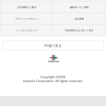
広告掲載のご案内
編集部へのご連絡
プライバシーポリシー
会社概要
インプレスグループ
特定商取引法に基づく表示
PC版で見る
Copyright ©
2026
Impress Corporation. All rights reserved.