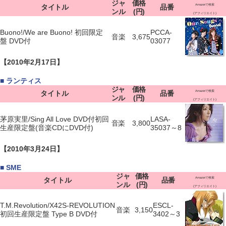
ジャ
価格
タイトル
品番
Amazonで検索
ンル
(円)
(アフィリエイト)
Buono!/We are Buono! 初回限定
PCCA-
音楽
3,675
盤 DVD付
03077
【2010年2月17日】
■ ランティス
ジャ
価格
タイトル
品番
Amazonで検索
ンル
(円)
(アフィリエイト)
茅原実里/Sing All Love DVD付初回
LASA-
音楽
3,800
生産限定盤(音楽CDにDVD付)
35037～8
【2010年3月24日】
■ SME
ジャ
価格
タイトル
品番
Amazonで検索
ンル
(円)
(アフィリエイト)
T.M.Revolution/X42S-REVOLUTION
ESCL-
音楽
3,150
初回生産限定盤 Type B DVD付
3402～3