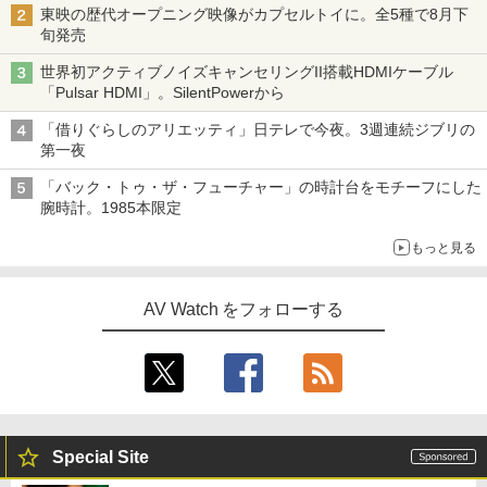
東映の歴代オープニング映像がカプセルトイに。全5種で8月下
旬発売
世界初アクティブノイズキャンセリングII搭載HDMIケーブル
「Pulsar HDMI」。SilentPowerから
「借りぐらしのアリエッティ」日テレで今夜。3週連続ジブリの
第一夜
「バック・トゥ・ザ・フューチャー」の時計台をモチーフにした
腕時計。1985本限定
もっと見る
AV Watch をフォローする
Special Site