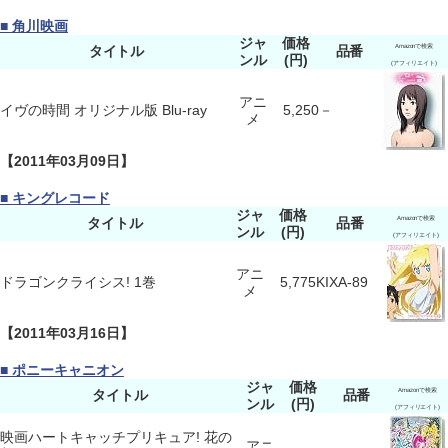
■ 角川映画
ジャ
価格
タイトル
品番
Amazonで検索
ンル
(円)
(アフィリエイト)
アニ
イヴの時間 オリジナル版 Blu-ray
5,250
－
メ
【2011年03月09日】
■ キングレコード
ジャ
価格
タイトル
品番
Amazonで検索
ンル
(円)
(アフィリエイト)
アニ
ドラゴンクライシス! 1巻
5,775
KIXA-89
メ
【2011年03月16日】
■ ポニーキャニオン
ジャ
価格
タイトル
品番
Amazonで検索
ンル
(円)
(アフィリエイト)
映画ハートキャッチプリキュア! 花の
アニ