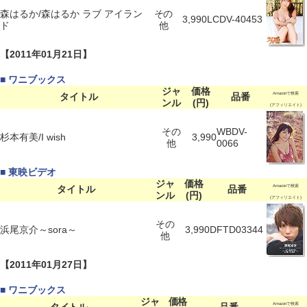
森はるか/森はるか ラブ アイラン
その
3,990
LCDV-40453
ド
他
【2011年01月21日】
■ ワニブックス
ジャ
価格
タイトル
品番
Amazonで検索
ンル
(円)
(アフィリエイト)
その
WBDV-
杉本有美/I wish
3,990
他
0066
■ 東映ビデオ
ジャ
価格
タイトル
品番
Amazonで検索
ンル
(円)
(アフィリエイト)
その
浜尾京介～sora～
3,990
DFTD03344
他
【2011年01月27日】
■ ワニブックス
ジャ
価格
Amazonで検索