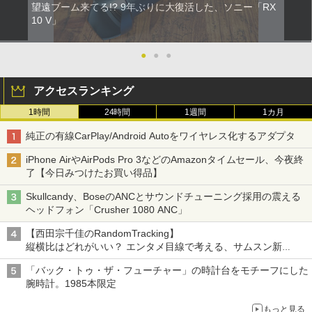
望遠ブーム来てる!? 9年ぶりに大復活した、ソニー「RX
10 V」
●
●
●
アクセスランキング
1時間
24時間
1週間
1カ月
純正の有線CarPlay/Android Autoをワイヤレス化するアダプタ
iPhone AirやAirPods Pro 3などのAmazonタイムセール、今夜終
了【今日みつけたお買い得品】
Skullcandy、BoseのANCとサウンドチューニング採用の震える
ヘッドフォン「Crusher 1080 ANC」
【西田宗千佳のRandomTracking】
縦横比はどれがいい？ エンタメ目線で考える、サムスン新
「Galaxy Z Fold」
「バック・トゥ・ザ・フューチャー」の時計台をモチーフにした
腕時計。1985本限定
もっと見る