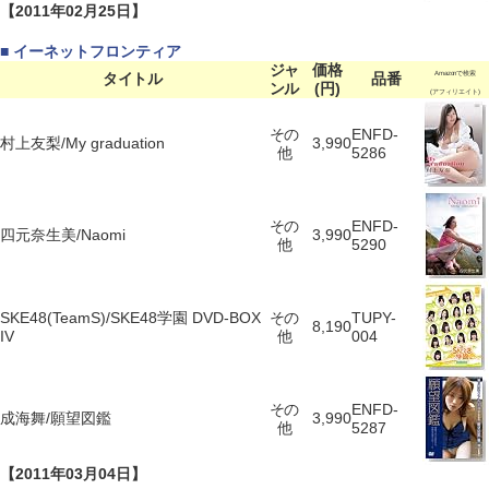
【2011年02月25日】
■ イーネットフロンティア
ジャ
価格
タイトル
品番
Amazonで検索
ンル
(円)
(アフィリエイト)
その
ENFD-
村上友梨/My graduation
3,990
他
5286
その
ENFD-
四元奈生美/Naomi
3,990
他
5290
SKE48(TeamS)/SKE48学園 DVD-BOX
その
TUPY-
8,190
IV
他
004
その
ENFD-
成海舞/願望図鑑
3,990
他
5287
【2011年03月04日】