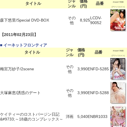
ジャ
価格
タイトル
品番
Amazonで検索
ンル
(円)
(アフィリエイト)
その
LCDV-
森下悠里/Special DVD-BOX
8,925
他
90052
【2011年02月23日】
■ イーネットフロンティア
ジャ
価格
タイトル
品番
Amazonで検索
ンル
(円)
(アフィリエイト)
その
梅宮万紗子/2scene
3,990
ENFD-5285
他
その
大塚麻恵/誘惑のデート
3,990
ENFD-5288
他
ケイティーのロストバージン日記
洋画
5,040
ENBR1033
&#9733;～18歳のコンプレックス～