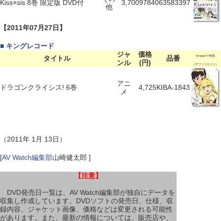
Kiss×sis 8巻 限定版 DVD付
3,700
9784063583397
他
【2011年07月27日】
■ キングレコード
ジャ
価格
タイトル
品番
Amazonで検索
ンル
(円)
(アフィリエイト)
アニ
ドラゴンクライシス! 6巻
4,725
KIBA-1843
メ
（2011年 1月 13日）
[
AV Watch編集部
山崎健太郎 ]
【注意】
DVD発売日一覧は、AV Watch編集部が独自にデータを
収集し作成しています。DVDソフトの発売日、仕様、収
録内容、ジャケット画像、価格などは変更される可能性
があります。また、最新の情報については、販売店や、