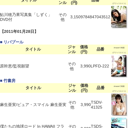
タイトル
品番
ンル
(円)
(アフィリエイト)
鮎川穂乃果写真集「しずく」
その
3,150
9784847043512
DVD付
他
【2011年01月28日】
■ リバプール
ジャ
価格
タイトル
品番
Amazonで検索
ンル
(円)
(アフィリエイト)
その
原幹恵/監視願望
3,990
LPFD-222
他
■ 竹書房
ジャ
価格
タイトル
品番
Amazonで検索
ンル
(円)
(アフィリエイト)
その
TSDV-
麻生亜実/ピュア・スマイル 麻生亜実
3,990
他
41325
僕たちの地球ロード In HAWAII フラ
その
TSDS-