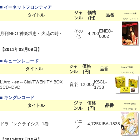
■ イーネットフロンティア
ジャ
価格
タイトル
品番
Amazonで検索
ンル
(円)
(アフィリエイト)
その
ENEO-
月刊NEO 神楽坂恵～火花の時～
4,200
他
0002
【2011年03月09日】
■ キューンレコード
ジャ
価格
タイトル
品番
Amazonで検索
ンル
(円)
(アフィリエイト)
L'Arc～en～Ciel/TWENITY BOX
KSCL-
音楽
12,000
3CD+DVD
1738
■ キングレコード
ジャ
価格
タイトル
品番
Amazonで検索
ンル
(円)
(アフィリエイト)
アニ
ドラゴンクライシス! 1巻
4,725
KIBA-1838
メ
【2011年03月16日】