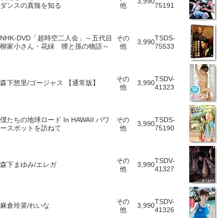
3,990
ダンスの真髄を知る
他
75191
NHK-DVD「超時空二人会」～五代目
その
TSDS-
3,990
柳家小さん・花緑 狸と孫の物語～
他
75533
その
TSDV-
森下悠里/ゴージャス 【通常版】
3,990
他
41323
僕たちの地球ロード In HAWAII パワ
その
TSDS-
3,990
ースポットを訪ねて
他
75190
その
TSDV-
森下まゆみ/エレガ
3,990
他
41327
その
TSDV-
麻倉玲菜/れいな
3,990
他
41326