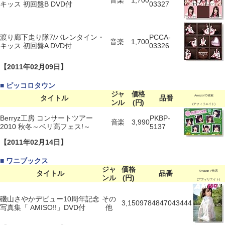
音楽
1,700
キッス 初回盤B DVD付
03327
渡り廊下走り隊7/バレンタイン・
PCCA-
音楽
1,700
キッス 初回盤A DVD付
03326
【2011年02月09日】
■ ピッコロタウン
ジャ
価格
タイトル
品番
Amazonで検索
ンル
(円)
(アフィリエイト)
Berryz工房 コンサートツアー
PKBP-
音楽
3,990
2010 秋冬～ベリ高フェス!～
5137
【2011年02月14日】
■ ワニブックス
ジャ
価格
タイトル
品番
Amazonで検索
ンル
(円)
(アフィリエイト)
磯山さやかデビュー10周年記念
その
3,150
9784847043444
写真集「 AMISO!!」DVD付
他