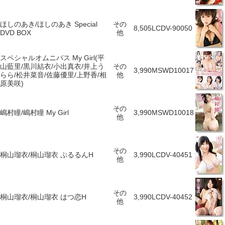
ほしのあき/ほしのあき Special
その
8,505
LCDV-90050
DVD BOX
他
スペシャルオムニバス My Girl(平
山藍里/黒川結衣/小出真衣/井上う
その
3,990
MSWD10017
らら/松井菜音/佐藤優里/上野香/相
他
原美咲)
その
嶋村瞳/嶋村瞳 My Girl
3,990
MSWD10018
他
その
桐山瑠衣/桐山瑠衣 ぷるるんH
3,990
LCDV-40451
他
その
桐山瑠衣/桐山瑠衣 はつ恋H
3,990
LCDV-40452
他