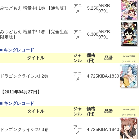
アニ
ANSB-
みつどもえ 増量中! 1巻 【通常版】
5,250
メ
9791
みつどもえ 増量中! 1巻 【完全生産
アニ
ANZB-
6,300
限定版】
メ
9791
■ キングレコード
ジャ
価格
タイトル
品番
Amazonで検索
ンル
(円)
(アフィリエイト)
アニ
ドラゴンクライシス! 2巻
4,725
KIBA-1839
メ
【2011年04月27日】
■ キングレコード
ジャ
価格
タイトル
品番
Amazonで検索
ンル
(円)
(アフィリエイト)
アニ
ドラゴンクライシス! 3巻
4,725
KIBA-1840
メ