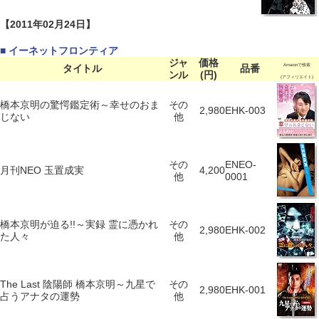
【2011年02月24日】
■ イーネットフロンティア
ジャ
価格
タイトル
品番
Amazonで検索
ンル
(円)
(アフィリエイト)
橋本京明の驚愕鑑定術～幸せのおま
その
2,980
EHK-003
じない
他
その
ENEO-
月刊NEO 玉置成実
4,200
他
0001
橋本京明が迫る!!～実録 霊に憑かれ
その
2,980
EHK-002
た人々
他
The Last 陰陽師 橋本京明～九星で
その
2,980
EHK-001
占うアナタの運勢
他