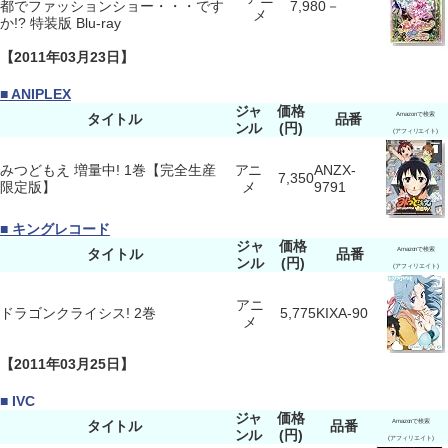
都でファッションショー・・・です
7,980
－
メ
か!? 特装版 Blu-ray
【2011年03月23日】
■ ANIPLEX
ジャ
価格
タイトル
品番
Amazonで検索
ンル
(円)
(アフィリエイト)
みつどもえ 増量中! 1巻【完全生産
アニ
ANZX-
7,350
限定版】
メ
9791
■ キングレコード
ジャ
価格
タイトル
品番
Amazonで検索
ンル
(円)
(アフィリエイト)
アニ
ドラゴンクライシス! 2巻
5,775
KIXA-90
メ
【2011年03月25日】
■ IVC
ジャ
価格
タイトル
品番
Amazonで検索
ンル
(円)
(アフィリエイト)