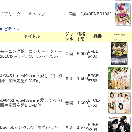
チアリーダー・キャンプ
洋画
5,040
ENBR1032
■ ゼティマ
ジャ
価格
タイトル
品番
Amazonで検索
ンル
(円)
(アフィリエイト)
モーニング娘。コンサートツアー
EPBE-
音楽
5,000
2010秋～ライバル サバイバル～
5400
&#8451;-ute/Kiss me 愛してる 初
EPCE-
音楽
1,680
回生産限定盤A DVD付
5756
&#8451;-ute/Kiss me 愛してる 初
EPCE-
音楽
1,680
回生産限定盤B DVD付
5758
EPBE-
Buono!/シングルV「雑草のうた」
音楽
1,575
5399