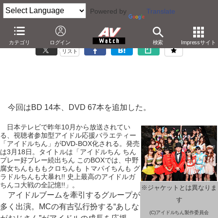
Powered by
Translate
「Blu-ray/DVD発売日一覧」1月12日の更新情報
カテゴリ
ログイン
検索
Impressサイト
リスト
今回はBD 14本、DVD 67本を追加した。
日本テレビで昨年10月から放送されてい
る、視聴者参加型アイドル応援バラエティー
「アイドルちん」がDVD-BOX化される。発売
は3月18日。タイトルは「アイドルちん ちん
プレー好プレー続出ちん このBOXでは、中野
腐女ちんもももクロちんも トマパイちんも グ
ラドルちんも大暴れ!! 史上最高のアイドルガ
ちんコ大戦の全記憶!!」。
※ジャケットとは異なりま
アイドルブームを牽引するグループが
す
多く出演。MCの有吉弘行扮する“あしな
(C)アイドルちん製作委員会