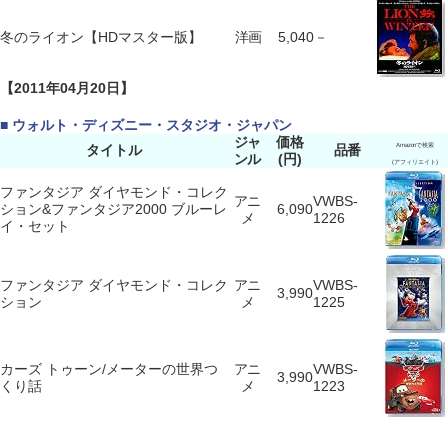
冬のライオン【HDマスター版】
洋画
5,040
－
【2011年04月20日】
■ ウォルト・ディズニー・スタジオ・ジャパン
ジャ
価格
タイトル
品番
Amazonで検索
ンル
(円)
(アフィリエイト)
ファンタジア ダイヤモンド・コレク
アニ
VWBS-
ション&ファンタジア2000 ブルーレ
6,090
メ
1226
イ・セット
ファンタジア ダイヤモンド・コレク
アニ
VWBS-
3,990
ション
メ
1225
カーズ トゥーン/メーターの世界つ
アニ
VWBS-
3,990
くり話
メ
1223