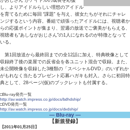
がおじさん”がアイドルの成長を応援
し、よりアイドルらしい理想のアイドル
を育てるために毎回 “課題” を与え、彼女たちがそれにチャレ
ンジするという内容。番組で頑張ったアイドルには、視聴者か
らの応援ポイントが集まり、翌週の放送でご褒美がもらえる、
視聴者も“あしながおじさん”の1人になれるのが特徴となって
いる。
第1回放送から最終回までの全12話に加え、特典映像として
収録終了後の楽屋での反省会を各ユニット混合で収録。また、
未公開映像を収録した3種類の「スペシャルDVD」のいずれか
がもれなく当たるプレゼント応募ハガキも封入。さらに初回特
典として、28ページ(仮)のブックレットも付属する。
□Blu-ray発売一覧
http://av.watch.impress.co.jp/docs/bdhdship/
□DVD発売一覧
http://av.watch.impress.co.jp/docs/dvdship/
― Blu-ray ―
【新規登録】
【2011年01月25日】