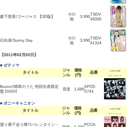
その
TSDV-
森下悠里/ゴージャス 【3D版】
3,990
他
45005
その
TSDV-
日向泉/Sunny Day
3,990
他
41324
【2011年02月02日】
■ ゼティマ
ジャ
価格
タイトル
品番
Amazonで検索
ンル
(円)
(アフィリエイト)
Buono!/雑草のうた 初回生産限定
EPCE-
音楽
1,680
盤 DVD付
5743
■ ポニーキャニオン
ジャ
価格
タイトル
品番
Amazonで検索
ンル
(円)
(アフィリエイト)
渡り廊下走り隊7/バレンタイン・
PCCA-