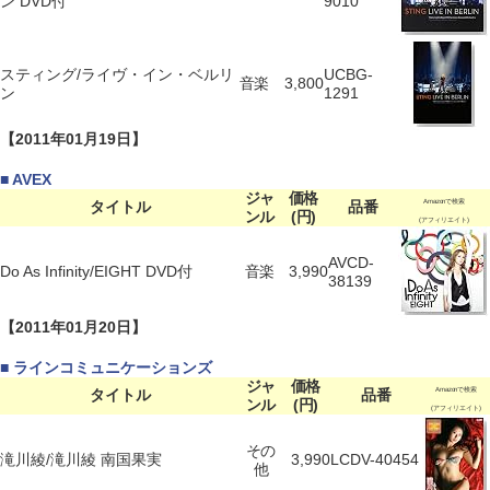
ン DVD付
9010
スティング/ライヴ・イン・ベルリ
UCBG-
音楽
3,800
ン
1291
【2011年01月19日】
■ AVEX
ジャ
価格
タイトル
品番
Amazonで検索
ンル
(円)
(アフィリエイト)
AVCD-
Do As Infinity/EIGHT DVD付
音楽
3,990
38139
【2011年01月20日】
■ ラインコミュニケーションズ
ジャ
価格
タイトル
品番
Amazonで検索
ンル
(円)
(アフィリエイト)
その
滝川綾/滝川綾 南国果実
3,990
LCDV-40454
他