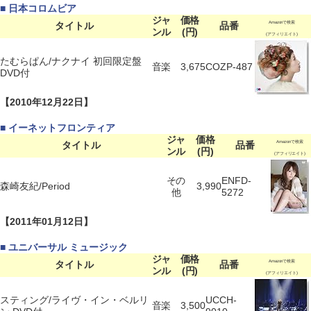
■ 日本コロムビア
ジャ
価格
タイトル
品番
Amazonで検索
ンル
(円)
(アフィリエイト)
たむらぱん/ナクナイ 初回限定盤
音楽
3,675
COZP-487
DVD付
【2010年12月22日】
■ イーネットフロンティア
ジャ
価格
タイトル
品番
Amazonで検索
ンル
(円)
(アフィリエイト)
その
ENFD-
森崎友紀/Period
3,990
他
5272
【2011年01月12日】
■ ユニバーサル ミュージック
ジャ
価格
タイトル
品番
Amazonで検索
ンル
(円)
(アフィリエイト)
スティング/ライヴ・イン・ベルリ
UCCH-
音楽
3,500