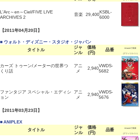
L'Arc～en～Ciel/FIVE LIVE
KSBL-
音楽
29,400
ARCHIVES 2
6000
【2011年04月20日】
■ ウォルト・ディズニー・スタジオ・ジャパン
ジャ
価格
タイトル
品番
Amazonで検索
ンル
(円)
(アフィリエイト)
カーズ トゥーン/メーターの世界つ
アニ
VWDS-
2,940
くり話
メ
5682
ファンタジア スペシャル・エディシ
アニ
VWDS-
2,940
ョン
メ
5676
【2011年03月23日】
■ ANIPLEX
ジャ
価格
タイトル
品番
Amazonで検索
ンル
(円)
(アフィリエイト)