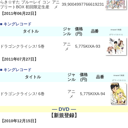
らき☆すた ブルーレイ コン
アニ
39,900
4997766619231
プリートBOX 初回限定生産
メ
【2011年06月22日】
■ キングレコード
ジャ
価格
タイトル
品番
Amazonで検索
ンル
(円)
(アフィリエイト)
アニ
ドラゴンクライシス! 5巻
5,775
KIXA-93
メ
【2011年07月27日】
■ キングレコード
ジャ
価格
タイトル
品番
Amazonで検索
ンル
(円)
(アフィリエイト)
アニ
ドラゴンクライシス! 6巻
5,775
KIXA-94
メ
― DVD ―
【新規登録】
【2010年12月15日】