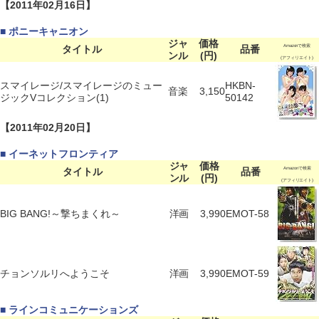
【2011年02月16日】
■ ポニーキャニオン
ジャ
価格
タイトル
品番
Amazonで検索
ンル
(円)
(アフィリエイト)
スマイレージ/スマイレージのミュー
HKBN-
音楽
3,150
ジックVコレクション(1)
50142
【2011年02月20日】
■ イーネットフロンティア
ジャ
価格
タイトル
品番
Amazonで検索
ンル
(円)
(アフィリエイト)
BIG BANG!～撃ちまくれ～
洋画
3,990
EMOT-58
チョンソルリへようこそ
洋画
3,990
EMOT-59
■ ラインコミュニケーションズ