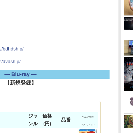
cs/bdhdship/
s/dvdship/
― Blu-ray ―
【新規登録】
ジャ
価格
Amazonで検索
品番
ンル
(円)
(アフィリエイト)