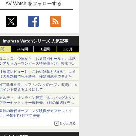
AV Watch をフォローする
Impress Watchシリーズ 人気記事
時間
24時間
1週間
1カ月
ユニクロ、今日から「お盆特別セール」。涼感
シアサッカーワンピース待望値下げ、撥水ギア
ショーツは1990円に
【家電レビュー】手ごわい雑草との戦い、コメ
リの草刈機で完全勝利 掃除機感覚で使えた
NTT島田社長、ソフトバンクのセブン出資に「d
ポイント使えるようにして」
カルディ、オンライン限定「ネコバッグ＆タン
ブラーセット」を一般販売。7月の抽選販売の
当選無効分
東映の歴代オープニング映像がカプセルトイ
に。全5種で8月下旬発売
もっと見る