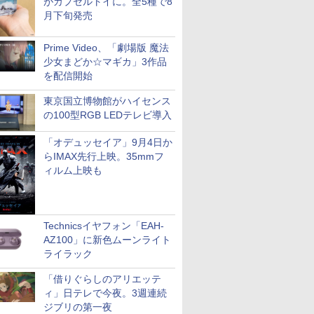
がカプセルトイに。全5種で8
月下旬発売
Prime Video、「劇場版 魔法
少女まどか☆マギカ」3作品
を配信開始
東京国立博物館がハイセンス
の100型RGB LEDテレビ導入
「オデュッセイア」9月4日か
らIMAX先行上映。35mmフ
ィルム上映も
Technicsイヤフォン「EAH-
AZ100」に新色ムーンライト
ライラック
「借りぐらしのアリエッテ
ィ」日テレで今夜。3週連続
ジブリの第一夜