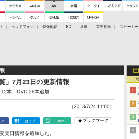
オ
ヘッドフォン
映像配信
BD
放送
業界動向
スピーカー
ェクタ
PS4
BDプレーヤー
映像配信
BD
情報
1
日一覧」7月23日の更新情報
2本、DVD 26本追加
（2013/7/24 11:00）
ブックマーク
ェア
はてブ
note
本の発売日情報を追加した。