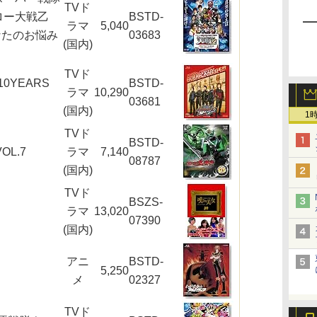
TVド
ロー大戦乙
BSTD-
ラマ
5,040
‐あなたのお悩み
03683
(国内)
TVド
0YEARS
BSTD-
ラマ
10,290
03681
(国内)
1
TVド
BSTD-
L.7
ラマ
7,140
08787
(国内)
TVド
BSZS-
ラマ
13,020
07390
(国内)
アニ
BSTD-
5,250
メ
02327
TVド