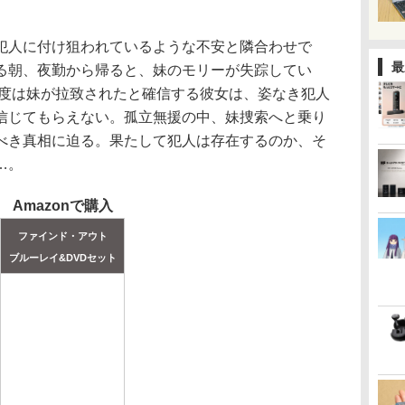
人に付け狙われているような不安と隣合わせで
最
る朝、夜勤から帰ると、妹のモリーが失踪してい
今度は妹が拉致されたと確信する彼女は、姿なき犯人
信じてもらえない。孤立無援の中、妹捜索へと乗り
べき真相に迫る。果たして犯人は存在するのか、そ
…。
Amazonで購入
ファインド・アウト
ブルーレイ&DVDセット