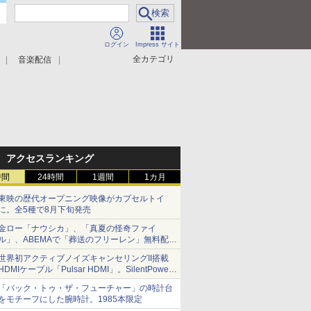
ログイン
Impress サイト
全カテゴリ
音楽配信
アクセスランキング
時間
24時間
1週間
1カ月
東映の歴代オープニング映像がカプセルトイ
に。全5種で8月下旬発売
金ロー「ナウシカ」、「真夏の怪奇ファイ
ル」、ABEMAで「葬送のフリーレン」無料配信
など。夏の特番・配信情報
世界初アクティブノイズキャンセリングII搭載
HDMIケーブル「Pulsar HDMI」。SilentPower
から
「バック・トゥ・ザ・フューチャー」の時計台
をモチーフにした腕時計。1985本限定