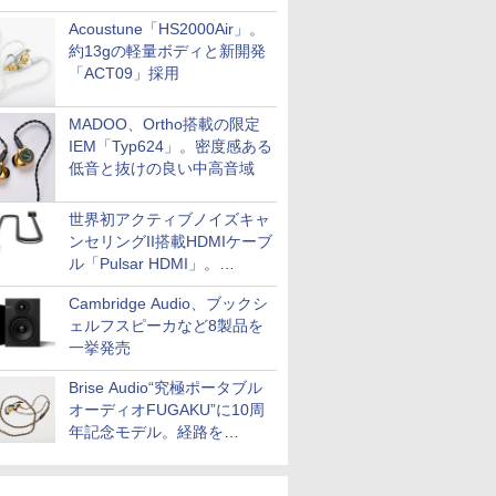
Acoustune「HS2000Air」。
約13gの軽量ボディと新開発
「ACT09」採用
MADOO、Ortho搭載の限定
IEM「Typ624」。密度感ある
低音と抜けの良い中高音域
世界初アクティブノイズキャ
ンセリングII搭載HDMIケーブ
ル「Pulsar HDMI」。
SilentPowerから
Cambridge Audio、ブックシ
ェルフスピーカなど8製品を
一挙発売
Brise Audio“究極ポータブル
オーディオFUGAKU”に10周
年記念モデル。経路を
NISHIKIで統一。400万円