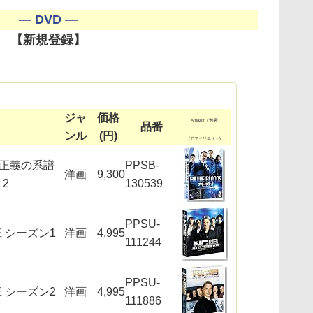
― DVD ―
【新規登録】
ジャ
価格
Amazonで検索
品番
ンル
(円)
(アフィリエイト)
 正義の系譜
PPSB-
洋画
9,300
 2
130539
PPSU-
班 シーズン1
洋画
4,995
111244
PPSU-
班 シーズン2
洋画
4,995
111886