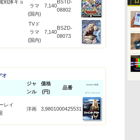
電戦隊キョ
BSTD-
ラマ
7,140
08802
(国内)
TVド
BSZD-
ラマ
7,140
08073
(国内)
デオ
ジャ
価格
Amazonで検索
品番
ンル
(円)
(アフィリエイト)
ーレイ
洋画
3,980
1000425531
産