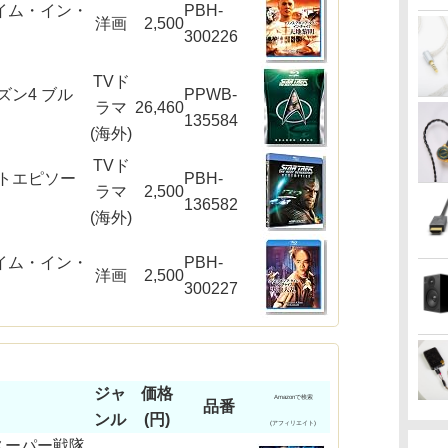
イム・イン・
PBH-
洋画
2,500
300226
TVド
ズン4 ブル
PPWB-
ラマ
26,460
135584
(海外)
TVド
トエピソー
PBH-
ラマ
2,500
136582
(海外)
イム・イン・
PBH-
洋画
2,500
300227
ジャ
価格
Amazonで検索
品番
ンル
(円)
(アフィリエイト)
スーパー戦隊