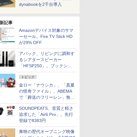
dynabookを2千台導入
新記事
Amazonデバイス対象のサマ
ーセール。Fire TV Stick HD
が29% OFF
アバック、リビングに調和す
るシアタースピーカー
「HFSP250」。ブックシェ
ルフはペア3万円以下
トピック
金ロー「ナウシカ」、「真夏
の怪奇ファイル」、ABEMA
で「葬送のフリーレン」無料
配信など。夏の特番・配信情
SOUNDPEATS、音質と軽さ
報
追求した「Air6 Pro」。先行
登録で8383円
東映の歴代オープニング映像