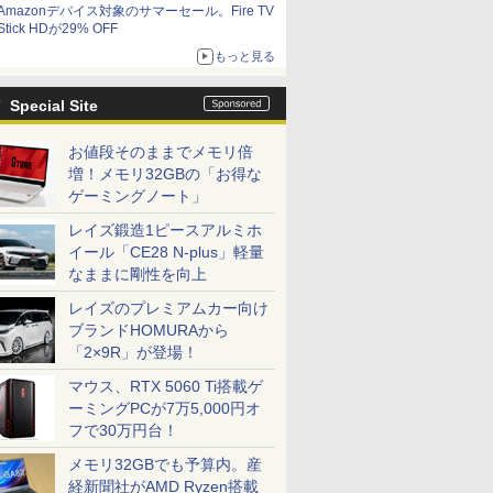
Amazonデバイス対象のサマーセール。Fire TV
Stick HDが29% OFF
もっと見る
Special Site
お値段そのままでメモリ倍
増！メモリ32GBの「お得な
ゲーミングノート」
レイズ鍛造1ピースアルミホ
イール「CE28 N-plus」軽量
なままに剛性を向上
レイズのプレミアムカー向け
ブランドHOMURAから
「2×9R」が登場！
マウス、RTX 5060 Ti搭載ゲ
ーミングPCが7万5,000円オ
フで30万円台！
メモリ32GBでも予算内。産
経新聞社がAMD Ryzen搭載