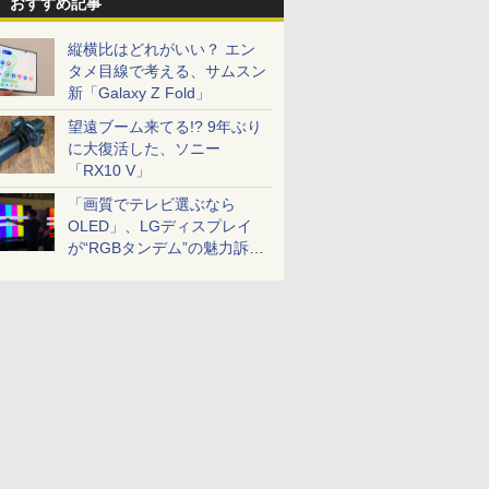
おすすめ記事
縦横比はどれがいい？ エン
タメ目線で考える、サムスン
新「Galaxy Z Fold」
望遠ブーム来てる!? 9年ぶり
に大復活した、ソニー
「RX10 V」
「画質でテレビ選ぶなら
OLED」、LGディスプレイ
が“RGBタンデム”の魅力訴
求。液晶とのガチ比較も