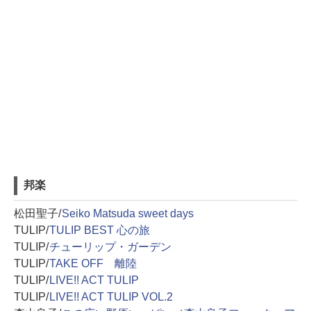
邦楽
松田聖子/
Seiko Matsuda sweet days
TULIP/
TULIP BEST 心の旅
TULIP/
チューリップ・ガーデン
TULIP/
TAKE OFF 離陸
TULIP/
LIVE!! ACT TULIP
TULIP/
LIVE!! ACT TULIP VOL.2