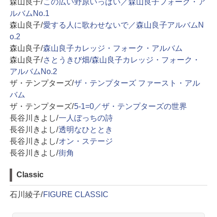
森山良子/
この広い野原いっぱい／森山良子フォーク・ア
ルバムNo.1
森山良子/
愛する人に歌わせないで／森山良子アルバムN
o.2
森山良子/
森山良子カレッジ・フォーク・アルバム
森山良子/
さとうきび畑/森山良子カレッジ・フォーク・
アルバムNo.2
ザ・テンプターズ/
ザ・テンプターズ ファースト・アル
バム
ザ・テンプターズ/
5-1=0／ザ・テンプターズの世界
長谷川きよし/
一人ぼっちの詩
長谷川きよし/
透明なひととき
長谷川きよし/
オン・ステージ
長谷川きよし/
街角
Classic
石川綾子/
FIGURE CLASSIC