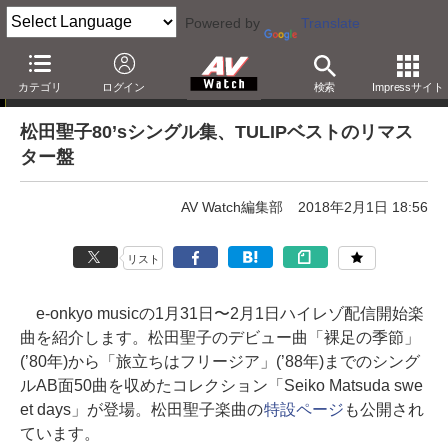
Powered by
Translate
e-onkyo musicハイレゾ配信情報
カテゴリ
ログイン
検索
Impressサイト
松田聖子80’sシングル集、TULIPベストのリマス
ター盤
AV Watch編集部
2018年2月1日 18:56
リスト
e-onkyo musicの1月31日〜2月1日ハイレゾ配信開始楽
曲を紹介します。松田聖子のデビュー曲「裸足の季節」
(’80年)から「旅立ちはフリージア」(’88年)までのシング
ルAB面50曲を収めたコレクション「Seiko Matsuda swe
et days」が登場。松田聖子楽曲の
特設ページ
も公開され
ています。