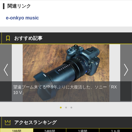
関連リンク
e-onkyo music
おすすめ記事
望遠ブーム来てる!? 9年ぶりに大復活した、ソニー「RX
10 V」
●
●
●
アクセスランキング
1時間
24時間
1週間
1カ月