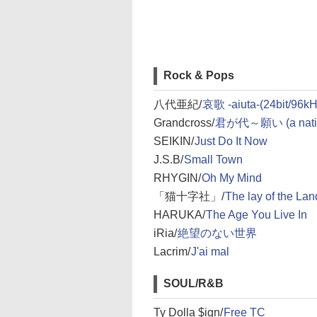
Rock & Pops
八代亜紀/
哀歌 -aiuta-(24bit/96kH
Grandcross/
君が代～願い (a nationa
SEIKIN/
Just Do It Now
J.S.B/
Small Town
RHYGIN/
Oh My Mind
「猫十字社」/
The lay of the Lan
HARUKA/
The Age You Live In
iRia/
絶望のない世界
Lacrim/
J'ai mal
SOUL/R&B
Ty Dolla $ign/
Free TC