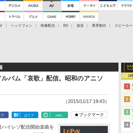
オ
ヘッドフォン
映像配信
BD
放送
業界動向
スピーカー
ェクタ
PS4
BDプレーヤー
映像配信
BD
報
1
アルバム「哀歌」配信。昭和のアニソ
（2015/11/17 19:43）
ブックマーク
ェア
はてブ
note
～17日ハイレゾ配信開始楽曲を