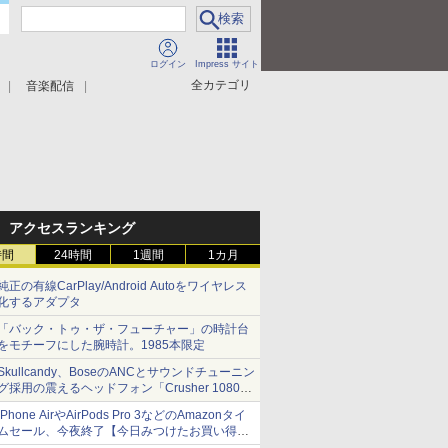
ログイン
Impress サイト
全カテゴリ
音楽配信
アクセスランキング
時間
24時間
1週間
1カ月
純正の有線CarPlay/Android Autoをワイヤレス
化するアダプタ
「バック・トゥ・ザ・フューチャー」の時計台
をモチーフにした腕時計。1985本限定
Skullcandy、BoseのANCとサウンドチューニン
グ採用の震えるヘッドフォン「Crusher 1080
ANC」
iPhone AirやAirPods Pro 3などのAmazonタイ
ムセール、今夜終了【今日みつけたお買い得
品】