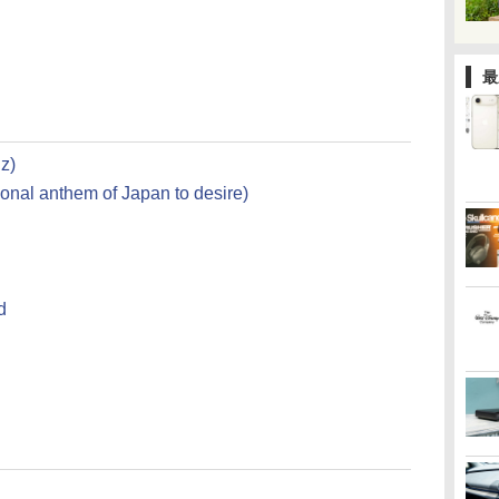
最
z)
l anthem of Japan to desire)
d