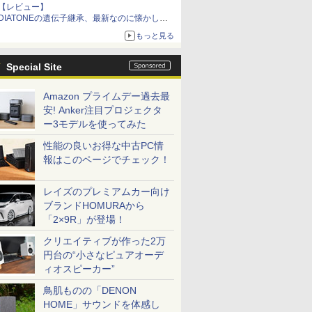
【レビュー】
DIATONEの遺伝子継承、最新なのに懐かし
い“惚れる音”Tecnologia e Cuore「DS-TC52B」
もっと見る
を聴く
Special Site
Amazon プライムデー過去最
安! Anker注目プロジェクタ
ー3モデルを使ってみた
性能の良いお得な中古PC情
報はこのページでチェック！
レイズのプレミアムカー向け
ブランドHOMURAから
「2×9R」が登場！
クリエイティブが作った2万
円台の“小さなピュアオーデ
ィオスピーカー”
鳥肌ものの「DENON
HOME」サウンドを体感し