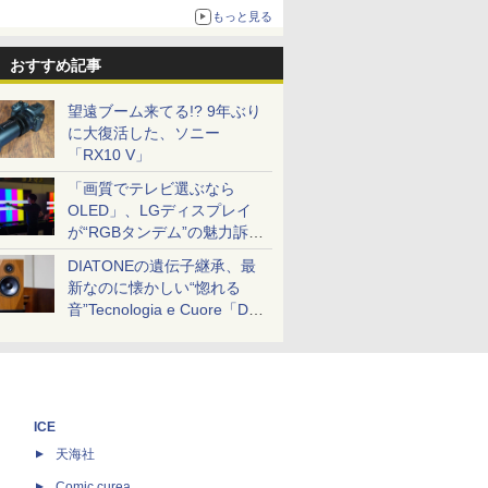
ボリュームアップ
もっと見る
おすすめ記事
望遠ブーム来てる!? 9年ぶり
に大復活した、ソニー
「RX10 V」
「画質でテレビ選ぶなら
OLED」、LGディスプレイ
が“RGBタンデム”の魅力訴
求。液晶とのガチ比較も
DIATONEの遺伝子継承、最
新なのに懐かしい“惚れる
音”Tecnologia e Cuore「DS-
TC52B」を聴く
ICE
天海社
ス
Comic curea