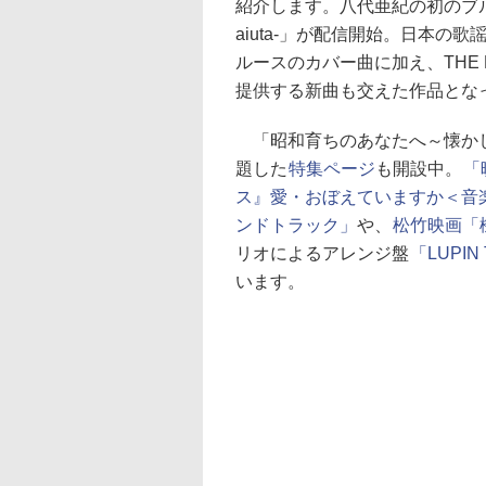
紹介します。八代亜紀の初のブル
aiuta-」が配信開始。日本の
ルースのカバー曲に加え、THE 
提供する新曲も交えた作品とな
「昭和育ちのあなたへ～懐かし
題した
特集ページ
も開設中。
「
ス』愛・おぼえていますか＜音
ンドトラック」
や、
松竹映画「
リオによるアレンジ盤
「LUPIN
います。