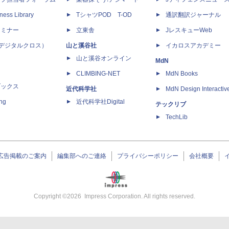
ness Library
TシャツPOD T-OD
通訳翻訳ジャーナル
セミナー
立東舎
JレスキューWeb
 X（デジタルクロス）
山と溪谷社
イカロスアカデミー
山と溪谷オンライン
MdN
CLIMBING-NET
MdN Books
ブックス
近代科学社
MdN Design Interactiv
ing
近代科学社Digital
テックリブ
TechLib
広告掲載のご案内
編集部へのご連絡
プライバシーポリシー
会社概要
Copyright ©
2026
Impress Corporation. All rights reserved.