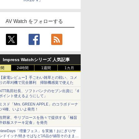
AV Watch をフォローする
Impress Watchシリーズ 人気記事
時間
24時間
1週間
1カ月
【家電レビュー】手ごわい雑草との戦い、コメ
リの草刈機で完全勝利 掃除機感覚で使えた
NTT島田社長、ソフトバンクのセブン出資に「d
ポイント使えるようにして」
ミスド「Mrs. GREEN APPLE」のコラボドーナ
ツ4種、いよいよ発売！
吉野家、牛リブロースを熱々で提供する「極旨
牛鉄板ステーキ定食」を発売
NewDays「増量フェス」を実施！おにぎり/サ
ンドイッチ/焼きそばなど16品が値段そのままで