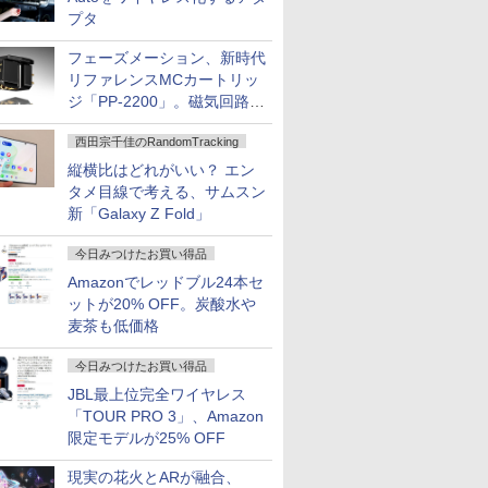
プタ
フェーズメーション、新時代
リファレンスMCカートリッ
ジ「PP-2200」。磁気回路や
ハウジングを根本から見直し
西田宗千佳のRandomTracking
縦横比はどれがいい？ エン
タメ目線で考える、サムスン
新「Galaxy Z Fold」
今日みつけたお買い得品
Amazonでレッドブル24本セ
ットが20% OFF。炭酸水や
麦茶も低価格
今日みつけたお買い得品
JBL最上位完全ワイヤレス
「TOUR PRO 3」、Amazon
限定モデルが25% OFF
現実の花火とARが融合、