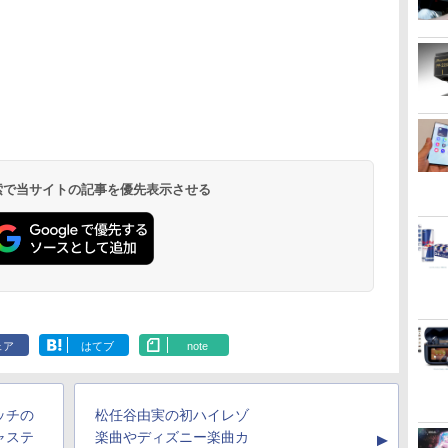
 検索で当サイトの記事を優先表示させる
ェア
はてブ
note
ッチの
松任谷由実の初ハイレゾ
ャステ
楽曲やディズニー楽曲カ
▲