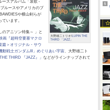
ースアルバム「哀歌 -
歌謡ブルースやアメリカのブ
BAWDIESや横山剣らが
っています。
のアニソン特集～ 」と
大野雄二トリオ/
LUPIN THE
映画『超時空要塞マクロ
THIRD 「JAZZ」
楽篇＞オリジナル・サウ
機動戦士ガンダムIII」めぐりあい宇宙
、大野雄二ト
 THE THIRD 『JAZZ』」
などがラインナップされて