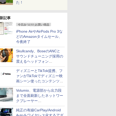
た！
新記事
今日みつけたお買い得品
iPhone AirやAirPods Pro 3な
どのAmazonタイムセール、
今夜終了
Skullcandy、BoseのANCと
サウンドチューニング採用の
震えるヘッドフォン
「Crusher 1080 ANC」
ディズニーとTikTok提携、フ
ァンがTikTokでディズニー映
画シーン使ったコンテンツ制
作、Disney+にも配信
Volumio、電源部から出力段
まで全面刷新したネットワー
クプレーヤー
「Primo（2026）」
純正の有線CarPlay/Android
Autoをワイヤレス化するアダ