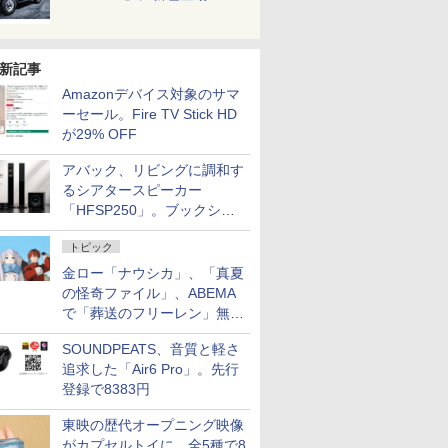
新記事
Amazonデバイス対象のサマ
ーセール。Fire TV Stick HD
が29% OFF
アバック、リビングに調和す
るシアタースピーカー
「HFSP250」。ブックシェ
ルフはペア3万円以下
トピック
金ロー「ナウシカ」、「真夏
の怪奇ファイル」、ABEMA
で「葬送のフリーレン」無料
配信など。夏の特番・配信情
SOUNDPEATS、音質と軽さ
報
追求した「Air6 Pro」。先行
登録で8383円
東映の歴代オープニング映像
がカプセルトイに。全5種で8