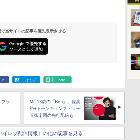
 検索で当サイトの記事を優先表示させる
ェア
はてブ
note
n、ブラ
MJ 13歳の「Ben」。佐渡
▲
裕+トーンキュンストラー
管弦楽団の先行配信も
usicハイレゾ配信情報］の他の記事を見る