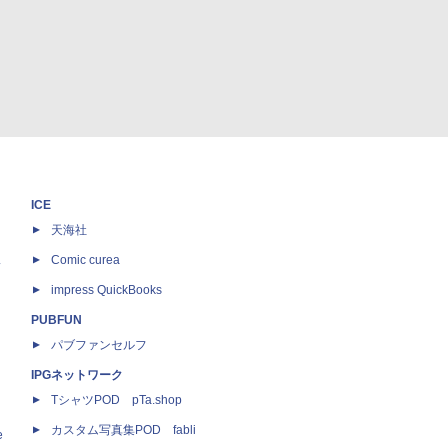
ICE
天海社
ス
Comic curea
impress QuickBooks
PUBFUN
パブファンセルフ
IPGネットワーク
TシャツPOD pTa.shop
カスタム写真集POD fabli
e