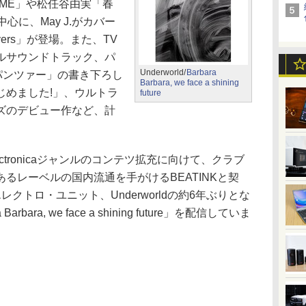
TIME」や松任谷由実「春
心に、May J.がカバー
overs」が登場。また、TV
ルサウンドトラック、パ
Underworld/
Barbara
パンツァー」の書き下ろし
Barbara, we face a shining
じめました!」、ウルトラ
future
ズのデビュー作など、計
/Electronicaジャンルのコンテツ拡充に向けて、クラブ
るレーベルの国内流通を手がけるBEATINKと契
クトロ・ユニット、Underworldの約6年ぶりとな
ara, we face a shining future」を配信していま