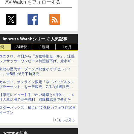
AV Watch をフォローする
Impress Watchシリーズ 人気記事
時間
24時間
1週間
1カ月
ユニクロ、今日から「お盆特別セール」。涼感
シアサッカーワンピース待望値下げ、撥水ギア
ショーツは1990円に
東映の歴代オープニング映像がカプセルトイ
に。全5種で8月下旬発売
カルディ、オンライン限定「ネコバッグ＆タン
ブラーセット」を一般販売。7月の抽選販売の
当選無効分
【家電レビュー】手ごわい雑草との戦い、コメ
リの草刈機で完全勝利 掃除機感覚で使えた
スターバックス、横浜に“文化財カフェ”8月10日
オープン
もっと見る
おすすめ記事