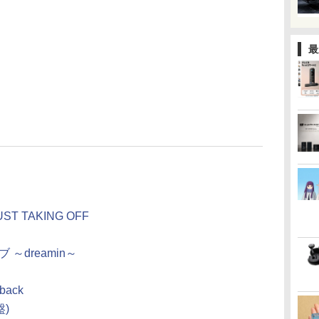
最
UST TAKING OFF
～dreamin～
 back
)