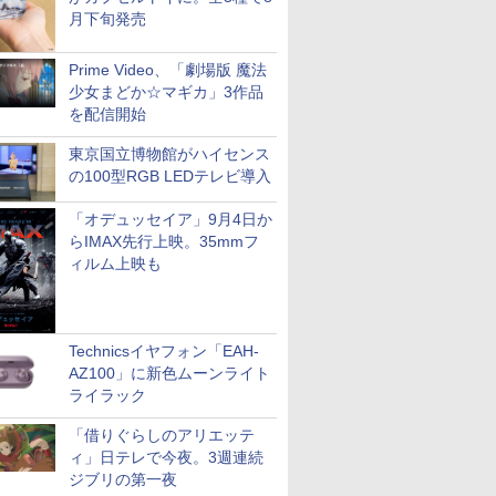
月下旬発売
Prime Video、「劇場版 魔法
少女まどか☆マギカ」3作品
を配信開始
東京国立博物館がハイセンス
の100型RGB LEDテレビ導入
「オデュッセイア」9月4日か
らIMAX先行上映。35mmフ
ィルム上映も
Technicsイヤフォン「EAH-
AZ100」に新色ムーンライト
ライラック
「借りぐらしのアリエッテ
ィ」日テレで今夜。3週連続
ジブリの第一夜