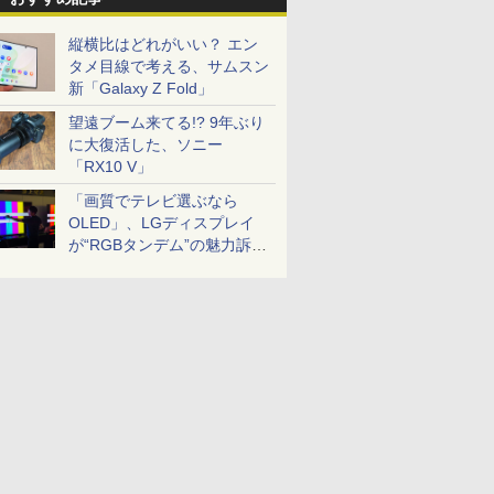
縦横比はどれがいい？ エン
タメ目線で考える、サムスン
新「Galaxy Z Fold」
望遠ブーム来てる!? 9年ぶり
に大復活した、ソニー
「RX10 V」
「画質でテレビ選ぶなら
OLED」、LGディスプレイ
が“RGBタンデム”の魅力訴
求。液晶とのガチ比較も