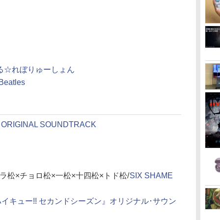
る☆れぼりゅーしょん
Beatles
RIGINAL SOUNDTRACK
そ松×カラ松×チョロ松×一松×十四松×トド松/
SIX SHAME
ハイキュー!! セカンドシーズン』オリジナル･サウン