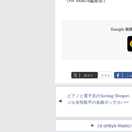
（AV Watch編集部）
Google
ポスト
リスト
シ
ピアノと電子音のSontag Shogu
▲
ジル女性歌手の名曲ボッサカバー
［e-onkyo m