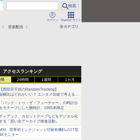
ログイン
Impress サイト
全カテゴリ
音楽配信
アクセスランキング
時間
24時間
1週間
1カ月
【西田宗千佳のRandomTracking】
縦横比はどれがいい？ エンタメ目線で考える、
サムスン新「Galaxy Z Fold」
「バック・トゥ・ザ・フューチャー」の時計台
をモチーフにした腕時計。1985本限定
ティアック、カセットテープなどをデジタル化
する「思い出アーカイブ推進活動」
MSI、世界初インクジェット印刷有機ELの27型
4Kモニター