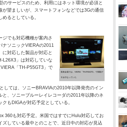
グ型のサービスのため、利用にはネット環境が必須と
線が望ましいが、スマートフォンなどでは3Gの通信
しめるとしている。
ージでも対応機種が案内さ
ソニックVIERAの2011
」に対応した製品が対応と
H-L26X3」は対応していな
ERA「TH-P55GT3」で
発表会場では、VIERA「TH-P55GT3」で実動デ
モを行なっていた
しては、ソニーBRAVIAの2010年以降発売のイン
と、ソニーブルーレイレコーダの2011年以降のネ
クもDIGAが対応予定としている。
とXbox 360も対応予定。米国ではすでにHulu対応してお
イズしている最中とのことで、近日中の対応が見込