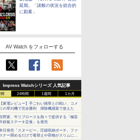
延期。「諸般の状況を総合的
に勘案」
AV Watch をフォローする
Impress Watchシリーズ 人気記事
時間
24時間
1週間
1カ月
【家電レビュー】手ごわい雑草との戦い、コメ
リの草刈機で完全勝利 掃除機感覚で使えた
吉野家、牛リブロースを熱々で提供する「極旨
牛鉄板ステーキ定食」を発売
本日発売「スヌーピー」圧縮収納ポーチ。ファ
スナー閉めるだけで着替えや荷物がスリムにま