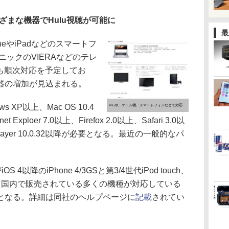
ざまな機器でHulu視聴が可能に
最
eやiPadなどのスマートフ
ニックのVIERAなどのテレ
などでも順次対応を予定してお
器の増加が見込まれる。
XP以上、Mac OS 10.4
PCや、ゲーム機、スマートフォンなどで対応
Exploer 7.0以上、Firefox 2.0以上、Safari 3.0以
h Player 10.0.32以降が必要となる。最近の一般的なパ
。
4以降のiPhone 4/3GSと第3/4世代iPod touch、
フォンも国内で販売されている多くの機種が対応している
となる。詳細は同社のヘルプページに
記載
されてい