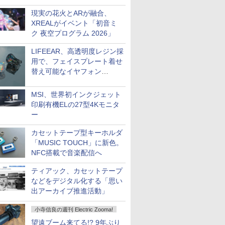
現実の花火とARが融合、
XREALがイベント「初音ミ
ク 夜空プログラム 2026」
LIFEEAR、高透明度レジン採
用で、フェイスプレート着せ
替え可能なイヤフォン
「Nova Shell」
MSI、世界初インクジェット
印刷有機ELの27型4Kモニタ
ー
カセットテープ型キーホルダ
「MUSIC TOUCH」に新色。
NFC搭載で音楽配信へ
ティアック、カセットテープ
などをデジタル化する「思い
出アーカイブ推進活動」
小寺信良の週刊 Electric Zooma!
望遠ブーム来てる!? 9年ぶり