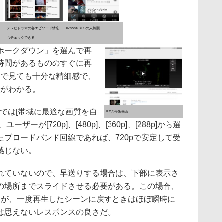
テレビドラマの各エピソード情報
iPhone 3GSの人気順
もチェックできる
ホークダウン」を選んで再
時間があるもののすぐに再
イで見ても十分な精細感で、
とがわかる。
では[帯域に最適な画質を自
PCの再生画面
ーが[720p]、[480p]、[360p]、[288p]から選
ブロードバンド回線であれば、720pで安定して受
感じない。
ていないので、早送りする場合は、下部に表示さ
の場所までスライドさせる必要がある。この場合、
るが、一度再生したシーンに戻すときはほぼ瞬時に
は思えないレスポンスの良さだ。