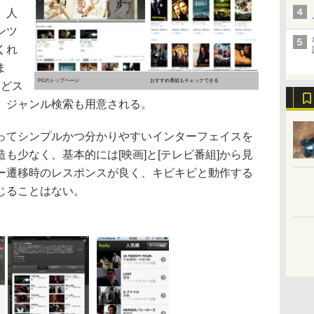
、人
ンツ
くれ
ま
PCのトップページ
おすすめ番組もチェックできる
などス
、ジャンル検索も用意される。
てシンプルかつ分かりやすいインターフェイスを
も少なく、基本的には[映画]と[テレビ番組]から見
ー遷移時のレスポンスが良く、キビキビと動作する
じることはない。