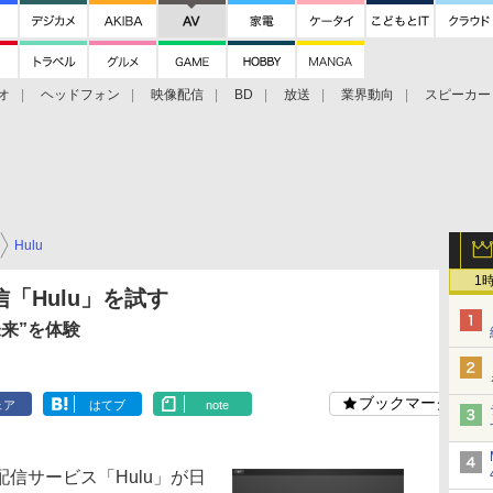
オ
ヘッドフォン
映像配信
BD
放送
業界動向
スピーカー
ェクタ
PS4
BDプレーヤー
映像配信
BD
Hulu
1
「Hulu」を試す
来”を体験
ブックマーク
ェア
はてブ
note
信サービス「Hulu」が日