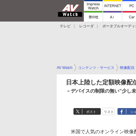
テレビ
レコーダ
ポータブルオーディ
スマートスピーカー
デジカメ
プロジ
AV Watch
コンテンツ・サービス
映像配信
日本上陸した定額映像配信
－デバイスの制限の無い“少し未
ポスト
リスト
シ
米国で人気のオンライン映像配