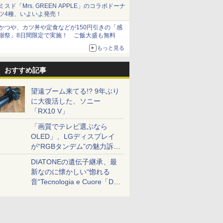
とまる
ミスド「Mrs. GREEN APPLE」のコラボドーナ
ツ4種、いよいよ発売！
かつや、カツ丼や定食などが150円引きの「感
謝祭」8日間限定で実施！ ご飯大盛も無料
もっと見る
おすすめ記事
望遠ブーム来てる!? 9年ぶり
に大復活した、ソニー
「RX10 V」
「画質でテレビ選ぶなら
OLED」、LGディスプレイ
が“RGBタンデム”の魅力訴
求。液晶とのガチ比較も
DIATONEの遺伝子継承、最
新なのに懐かしい“惚れる
音”Tecnologia e Cuore「DS-
TC52B」を聴く