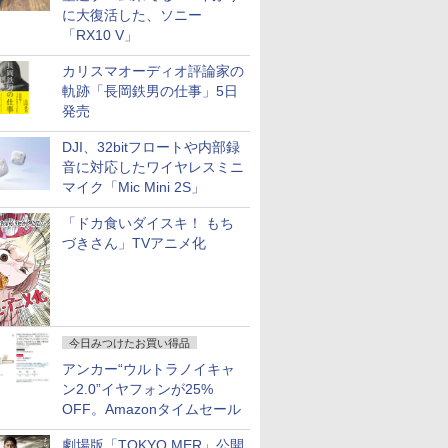
に大復活した、ソニー
「RX10 V」
カリスマオーディオ評論家の
軌跡「長岡鉄男の仕事」5日
発売
DJI、32bitフロートや内部録
音に対応したワイヤレスミニ
マイク「Mic Mini 2S」
「ドカ食いダイスキ！ もち
づきさん」TVアニメ化
今日みつけたお買い得品
アンカー“ウルトラノイキャ
ン2.0”イヤフォンが25%
OFF。Amazonタイムセール
劇場版「TOKYO MER」公開