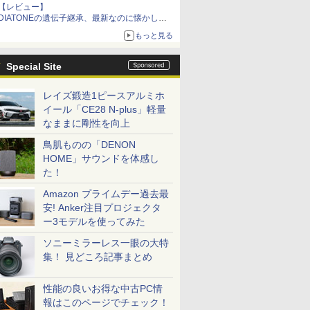
【レビュー】
DIATONEの遺伝子継承、最新なのに懐かし
い“惚れる音”Tecnologia e Cuore「DS-TC52B」
もっと見る
を聴く
Special Site
レイズ鍛造1ピースアルミホ
イール「CE28 N-plus」軽量
なままに剛性を向上
鳥肌ものの「DENON
HOME」サウンドを体感し
た！
Amazon プライムデー過去最
安! Anker注目プロジェクタ
ー3モデルを使ってみた
ソニーミラーレス一眼の大特
集！ 見どころ記事まとめ
性能の良いお得な中古PC情
報はこのページでチェック！