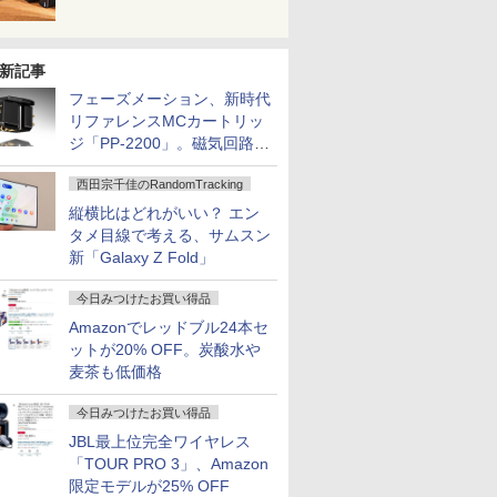
新記事
フェーズメーション、新時代
リファレンスMCカートリッ
ジ「PP-2200」。磁気回路や
ハウジングを根本から見直し
西田宗千佳のRandomTracking
縦横比はどれがいい？ エン
タメ目線で考える、サムスン
新「Galaxy Z Fold」
今日みつけたお買い得品
Amazonでレッドブル24本セ
ットが20% OFF。炭酸水や
麦茶も低価格
今日みつけたお買い得品
JBL最上位完全ワイヤレス
「TOUR PRO 3」、Amazon
限定モデルが25% OFF