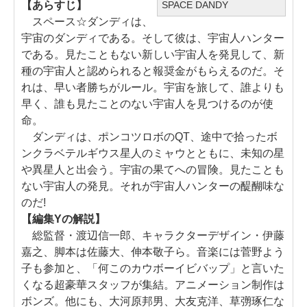
【あらすじ】
SPACE DANDY
スペース☆ダンディは、
宇宙のダンディである。そして彼は、宇宙人ハンター
である。見たこともない新しい宇宙人を発見して、新
種の宇宙人と認められると報奨金がもらえるのだ。そ
れは、早い者勝ちがルール。宇宙を旅して、誰よりも
早く、誰も見たことのない宇宙人を見つけるのが使
命。
ダンディは、ポンコツロボのQT、途中で拾ったボ
ンクラベテルギウス星人のミャウとともに、未知の星
や異星人と出会う。宇宙の果てへの冒険。見たことも
ない宇宙人の発見。それが宇宙人ハンターの醍醐味な
のだ!
【編集Yの解説】
総監督・渡辺信一郎、キャラクターデザイン・伊藤
嘉之、脚本は佐藤大、伸本敬子ら。音楽には菅野よう
子も参加と、「何このカウボーイビバップ」と言いた
くなる超豪華スタッフが集結。アニメーション制作は
ボンズ。他にも、大河原邦男、大友克洋、草彅琢仁な