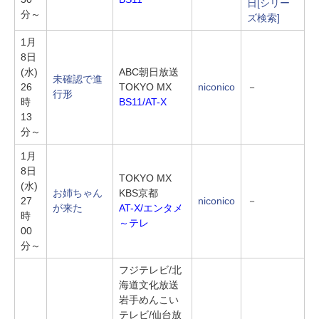
日
[シリー
分～
ズ検索]
1月
8日
(水)
ABC朝日放送
未確認で進
26
TOKYO MX
niconico
－
行形
時
BS11/AT-X
13
分～
1月
8日
TOKYO MX
(水)
お姉ちゃん
KBS京都
27
niconico
－
が来た
AT-X/エンタメ
時
～テレ
00
分～
フジテレビ/北
海道文化放送
岩手めんこい
テレビ/仙台放