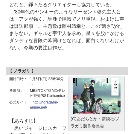
どなど、錚々たるクリエイターも協力している。
'80年代のヤンキーのようなリーゼント姿の主人公
は、アクが強く、馬鹿で陽気でノリ重視。おまけに声
は諏訪部順一。主題歌は岡村靖幸と、この“濃さ”がた
まらない。ギャルと宇宙人を求め、星々を股にかける
ダンディな冒険の幕開けとなれば、面白くないわけが
ない。今期の要注目作だ。
【 ノラガミ 】
開始日時：
1月5日(日) 23時30分
～
放送局：
MBS/TOKYO MX/テレ
ビ愛知/BS11/niconico
公式サイト：
http://noragami-
anime.net/
(C)あだちとか・講談社/ノ
【あらすじ】
ラガミ製作委員会
黒いジャージにスカーフ