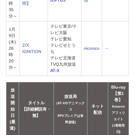
時
明】
35
分～
テレビ東京/テ
1月
レビ大阪
9日
テレビ愛知
(木)
Z/X
テレビせとう
26
niconico
－
IGNITION
ち
時
テレビ北海道
20
TVQ九州放送
分～
AT-X
Blu-ray
放
【第1
送
放送局
巻】
開
タイトル
(AT-Xやアニマック
ネット
Amazon
始
【詳細解説有・
ス
配信
アフィリ
日
無】
PPVプレミアは有
エイト
(最
料放送)
(1巻発売
速)
日)