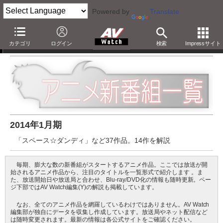
Powered by
Translate
アニメ新番組一覧
カテゴリ
ログイン
検索
Impressサイト
2014年1月期
「スペース☆ダンディ」など37作品。14作を解説
毎期、膨大な数の新番組がスタートするアニメ作品。ここでは放送が開
始されるアニメ作品から、注目のタイトルを一覧形式で紹介します 。ま
た、放送開始日や放送局と合わせ、Blu-ray/DVD化の情報も随時更新。ペー
ジ下部ではAV Watch編集(Y)の解説も掲載しています。
なお、全てのアニメ作品を網羅しているわけではありません。AV Watch
編集部が独自にデータを収集し作成しています。放送局やネット配信など
は随時変更されます。最新の情報は各公式サイトをご確認ください。