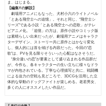
ま、はじまる。
【編集Yの解説】
劇場用アニメにもなった、犬村小六のライトノベル
「とある飛空士への追憶」。それと同じ、“飛空士シ
リーズ”である小説「とある飛空士への恋歌」がテレ
ビアニメ化。「追憶」の方は、原作小説やコミック版
は素晴らしい出来だったが、劇場用アニメはキャラク
ターデザイン、ストーリー共に原作とはかなり変化
し、個人的には首を傾げる内容だった。今回の“恋
歌”は、PVを見る限りそういった心配はなさそうだ。
“身分違いの恋”が要素として盛り込まれる作品群だ
が、今作も、各キャラクターの生い立ちに様々なドラ
マが内包されている。丁寧な心理描写と共に、戦闘機
による迫力の空戦も見どころで、3DCGを活用した立
体的な挙動のドッグファイトが楽しめる。老若男女、
多くの人にオススメしたい作品だ。
【 鬼灯の冷徹 】