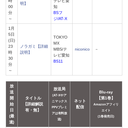
時
テレビ愛
明】
00
知
分
BSフ
～
ジ/AT-X
1月
5日
TOKYO
(日)
MX
23
ノラガミ
【詳細
MBS/テ
niconico
－
時
説明】
レビ愛知
30
BS11
分
～
放
放送局
送
Blu-ray
(AT-Xやア
開
タイトル
【第1巻】
ネット
ニマックス
始
【詳細解説
Amazonアフィリ
配信
PPVプレミ
日
有・無】
エイト
アは有料放
(最
(1巻発売日)
送)
速)