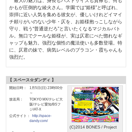
最大の魅力は、身長もバストサイズも貫禄も、何も
かもが圧倒的な綾火さん。学園では“姫様”と呼ばれ、
崇拝に近い人気を集める彼女が、優しいけれどイマイ
チ頼りがいのない少年・仄を、お姫様抱っこしながら
守り、戦う“普通逆だろ”と言いたくなるマジカルバト
ル。無口でクールな姫様が、実は仄君にべた惚れなギ
ャップも魅力。強烈な個性の魔法使いも多数登場。特
に、仄君の妹で、病気レベルのブラコン・霞ちゃんも
強烈だ。
【 スペース☆ダンディ 】
開始日時：
1月5日(日) 23時00分
～
放送局：
TOKYO MX/テレビ大
阪/テレビ愛知/BSフ
ジ/AT-X
公式サイト：
http://space-
dandy.com/
(C)2014 BONES / Project