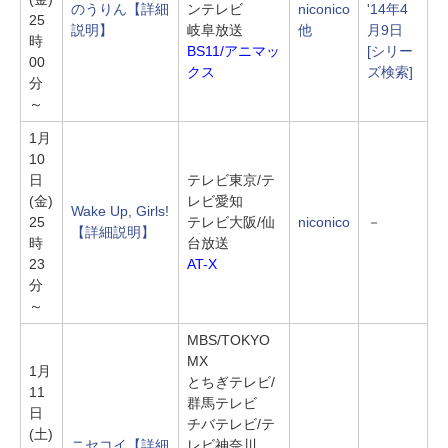
'14年4
のうりん
【詳細
ンテレビ
niconico
25
月9日
説明】
岐阜放送
他
時
[シリー
BS11/アニマッ
00
ズ検索]
クス
分
～
1月
10
日
テレビ東京/テ
(金)
レビ愛知
Wake Up, Girls!
25
テレビ大阪/仙
niconico
－
【詳細説明】
時
台放送
23
AT-X
分
～
MBS/TOKYO
MX
1月
とちぎテレビ/
11
群馬テレビ
日
チバテレビ/テ
(土)
ニセコイ
【詳細
レビ神奈川