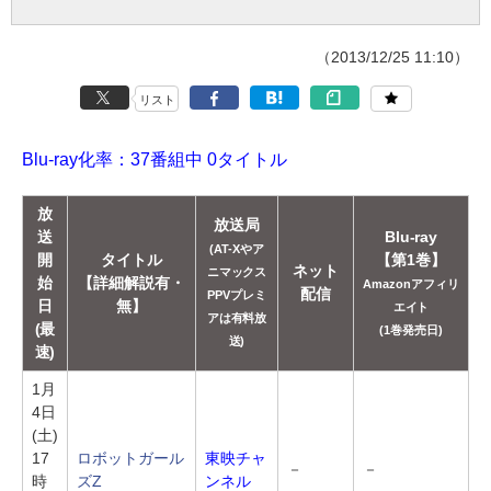
（2013/12/25 11:10）
リスト
Blu-ray化率：37番組中 0タイトル
放
放送局
送
Blu-ray
(AT-Xやア
開
タイトル
【第1巻】
ネット
ニマックス
始
【詳細解説有・
Amazonアフィリ
配信
PPVプレミ
日
無】
エイト
アは有料放
(最
(1巻発売日)
送)
速)
1月
4日
(土)
17
ロボットガール
東映チャ
－
－
時
ズZ
ンネル