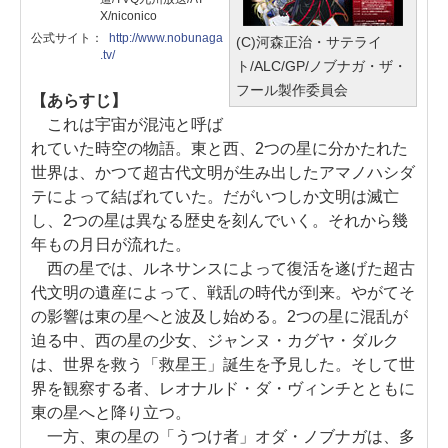
X/niconico
公式サイト：
http://www.nobunaga
(C)河森正治・サテライ
.tv/
ト/ALC/GP/ノブナガ・ザ・
フール製作委員会
【あらすじ】
これは宇宙が混沌と呼ば
れていた時空の物語。東と西、2つの星に分かたれた
世界は、かつて超古代文明が生み出したアマノハシダ
テによって結ばれていた。だがいつしか文明は滅亡
し、2つの星は異なる歴史を刻んでいく。それから幾
年もの月日が流れた。
西の星では、ルネサンスによって復活を遂げた超古
代文明の遺産によって、戦乱の時代が到来。やがてそ
の影響は東の星へと波及し始める。2つの星に混乱が
迫る中、西の星の少女、ジャンヌ・カグヤ・ダルク
は、世界を救う「救星王」誕生を予見した。そして世
界を観察する者、レオナルド・ダ・ヴィンチとともに
東の星へと降り立つ。
一方、東の星の「うつけ者」オダ・ノブナガは、多