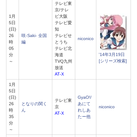
テレビ東
京/テレ
1月
ビ大阪
5日
テレビ愛
(日)
知
26
咲-Saki- 全国
テレビせ
niconico
時
編
とうち
05
テレビ北
'14年3月19日
分
海道
[シリーズ検索]
～
TVQ九州
放送
AT-X
1月
5日
(日)
GyaO!/
テレビ東
26
となりの関く
あにて
京
niconico
時
ん
れしあ
AT-X
35
たー他
分
～