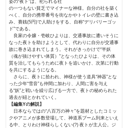
姿の“夜ト”は、祀られる社
の一つもない貧乏でマイナーな神様。自分の社を築く
べく、自分の携帯番号を街なかやトイレの壁に書き込
み、賽銭(5円)で人助けをする、自称“デリバリーゴッ
ド”である。
良家の令嬢・壱岐ひよりは、交通事故に遭いそうに
なった夜トを助けようとして、代わりに自分が交通事
故に巻き込まれてしまう。それがきっかけで“半妖
（魂が抜けやすい体質）”となったひよりは、その体
質を治してもらうために夜トを追いかけ、次第に行動
を共にするようになる。
さらに、夜トに拾われ、神様が使う道具“神器”とな
った少年“雪音”も仲間に加わり、人間に害を与え
る“妖”と戦いを繰り広げる一方で、夜トの秘められた
過去が紐とかれていく。
【編集Yの解説】
日本ならではの“八百万の神々”を題材としたコミッ
クやアニメが多数登場して、神道系ブーム到来といえ
る中、とりわけ神様らしくない(?) 夜トが主人公。ジ