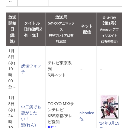
～
放送
放送局
Blu-ray
開始
タイトル
【第1巻】
(AT-Xやアニマック
ネット
日
【詳細解説
ス
Amazonアフ
配信
(最
有・無】
PPVプレミアは有
ィリエイト
速)
料放送)
(1巻発売日)
1月
8日
(水)
テレビ東京系
妖怪ウォッ
19
列
－
－
チ
時
6局ネット
00
分～
1月
8日
TOKYO MX/サ
中二病でも
(水)
ンテレビ
恋がした
niconico
24
KBS京都/テレ
い！
他
時
ビ愛知
'14年3月19
戀(れん)
30
BS11