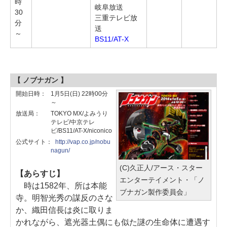
時
岐阜放送
30
三重テレビ放
分
送
～
BS11/AT-X
【 ノブナガン 】
開始日時：
1月5日(日) 22時00分
～
放送局：
TOKYO MX/よみうり
テレビ/中京テレ
ビ/BS11/AT-X/niconico
公式サイト：
http://vap.co.jp/nobu
nagun/
(C)久正人/アース・スター
【あらすじ】
エンターテイメント・「ノ
時は1582年、所は本能
ブナガン製作委員会」
寺。明智光秀の謀反のさな
か、織田信長は炎に取りま
かれながら、遮光器土偶にも似た謎の生命体に遭遇す