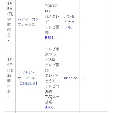
1月
TOKYO
5日
MX
(日)
読売テレ
バンダ
24
バディ・コン
ビ
イチャ
－
時
プレックス
テレビ愛
ンネル
00
知
分
BS11
～
テレビ東
京/テレ
1月
ビ大阪
5日
テレビ愛
(日)
知
ノブナガ・
25
テレビせ
ザ・フール
niconico
－
時
とうち
【詳細説明】
35
テレビ北
分
海道
～
TVQ九州
放送
AT-X