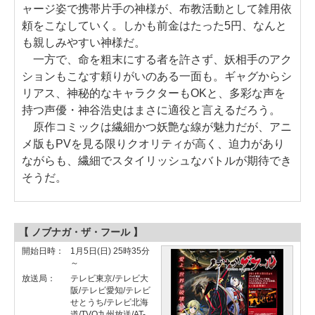
ャージ姿で携帯片手の神様が、布教活動として雑用依
頼をこなしていく。しかも前金はたった5円、なんと
も親しみやすい神様だ。
一方で、命を粗末にする者を許さず、妖相手のアク
ションもこなす頼りがいのある一面も。ギャグからシ
リアス、神秘的なキャラクターもOKと、多彩な声を
持つ声優・神谷浩史はまさに適役と言えるだろう。
原作コミックは繊細かつ妖艶な線が魅力だが、アニ
メ版もPVを見る限りクオリティが高く、迫力があり
ながらも、繊細でスタイリッシュなバトルが期待でき
そうだ。
【 ノブナガ・ザ・フール 】
開始日時：
1月5日(日) 25時35分
～
放送局：
テレビ東京/テレビ大
阪/テレビ愛知/テレビ
せとうち/テレビ北海
道/TVQ九州放送/AT-