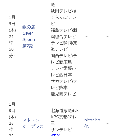
送
秋田テレビ/さ
1月
くらんぼテレ
9日
ビ
銀の匙
(木)
福島テレビ/新
Silver
24
潟総合テレビ
－
－
Spoon
時
テレビ静岡/東
第2期
50
海テレビ
分～
関西テレビ/テ
レビ新広島
テレビ愛媛/テ
レビ西日本
サガテレビ/テ
レビ熊本
鹿児島テレビ
1月
9日
北海道放送/tvk
(木)
KBS京都/テレ
ストレン
niconico
25
玉
－
ジ・プラス
他
時
サンテレビ
25
AT-X