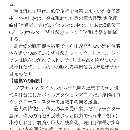
る。
時は流れて現代。修学旅行で台湾に来ていた女子高
生・小椋しおは、突如現われた謎の巨大怪獣“進化侵
略体”と遭遇。逃げまどう人々の中で、しおはE遺伝子
(ジーン)ホルダー“切り裂きジャック”が戦う姿を目撃
する。
最新鋭の戦闘機や戦車ですら歯が立たない進化侵略
体を追いつめていく切り裂きジャック。しかし、ジャ
ックは隙をつかれて大ピンチ! もはや為す術がないと
思われた時、しおの中の眠れる織田信長のE遺伝子が
目覚めた!!
【編集Yの解説】
“ノブナガ”とタイトルから時代劇を連想するが、現
代を舞台にしたバトルアクションアニメだ。原作はコ
ミックアース・スターで連載中の同名漫画。
最大の特徴は、偉人の魂を受け継いだキャラクター
達が、偉人の特徴を反映させた能力で戦う事。例えば
小椋しおは、右腕が巨大な銃変化。銃口は信長が旗印
とした“永楽通宝”を模しており、そこからの強力な銃