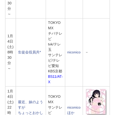
30
分
～
TOKYO
MX
チバテレ
1月
ビ
4日
tvk/テレ
(土)
玉
8時
生徒会役員共*
niconico
－
サンテレ
30
ビ/テレ
分
ビ愛知
～
KBS京都
BS11/AT-
X
1月
4日
TOKYO
(土)
最近、妹のよう
MX
22
すが
サンテレ
niconico
時
ちょっとおかし
ビ
ほか