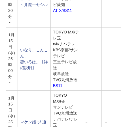
時
～弁魔士セシル
ビ愛知
30
AT-X/BS11
分
～
TOKYO MX/テ
1月
レ玉
15
tvk/チバテレ
日
いなり、こんこ
KBS京都/サン
(水)
ん、
テレビ
25
－
－
恋いろは。
【詳
三重テレビ放
時
細説明】
送
00
岐阜放送
分
TVQ九州放送
～
BS11
TOKYO
1月
MX/tvk
15
サンテレビ
日
TVQ九州放送
(水)
チバテレ/テレ
25
マケン姫っ! 通
－
－
玉