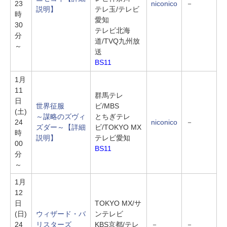
23
niconico
－
説明】
テレ玉/テレビ
時
愛知
30
テレビ北海
分
道/TVQ九州放
～
送
BS11
1月
11
群馬テレ
日
世界征服
ビ/MBS
(土)
～謀略のズヴィ
とちぎテレ
24
niconico
－
ズダー～
【詳細
ビ/TOKYO MX
時
説明】
テレビ愛知
00
BS11
分
～
1月
12
日
TOKYO MX/サ
(日)
ウィザード・バ
ンテレビ
24
リスターズ
KBS京都/テレ
－
－