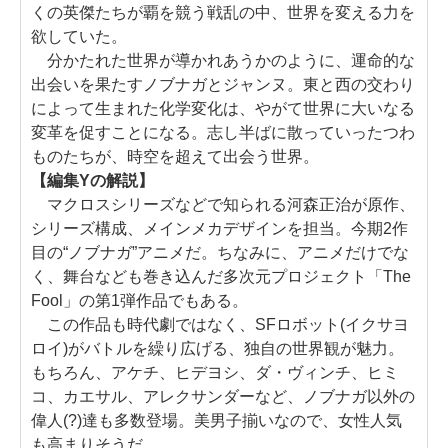
くの英傑たちが覇を競う戦乱の中、世界を変える力を
欲していた。
分かたれた世界が導かれあうかのように、運命的な
出会いを果たすノブナガとジャンヌ。東と西の交わり
によって生まれた化学変化は、やがて世界に大いなる
変革を促すことになる。志し半ばに散っていったつわ
ものたちが、時空を超えて出会う世界。
【編集Yの解説】
マクロスシリーズなどで知られる河森正治が原作、
シリーズ構成、メインメカデザインを担当。今期2作
目の“ノブナガ”アニメだ。ちなみに、アニメだけでな
く、舞台なども巻き込んだ多次元プロジェクト「The
Fool」の第1弾作品でもある。
この作品も時代劇ではなく、SFロボット(イクサヨ
ロイ)がバトルを繰り広げる、独自の世界観が魅力。
もちろん、アケチ、ヒデヨシ、ダ・ヴィンチ、ヒミ
コ、カエサル、アレクサンダーなど、ノブナガ以外の
偉人(?)達も多数登場。美男子揃いなので、女性人気
も高まりそうだ。