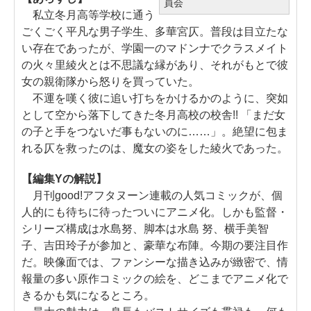
員会
私立冬月高等学校に通う
ごくごく平凡な男子学生、多華宮仄。普段は目立たな
い存在であったが、学園一のマドンナでクラスメイト
の火々里綾火とは不思議な縁があり、それがもとで彼
女の親衛隊から怒りを買っていた。
不運を嘆く彼に追い打ちをかけるかのように、突如
として空から落下してきた冬月高校の校舎!! 「まだ女
の子と手をつないだ事もないのに……」。絶望に包ま
れる仄を救ったのは、魔女の姿をした綾火であった。
【編集Yの解説】
月刊good!アフタヌーン連載の人気コミックが、個
人的にも待ちに待ったついにアニメ化。しかも監督・
シリーズ構成は水島努、脚本は水島 努、横手美智
子、吉田玲子が参加と、豪華な布陣。今期の要注目作
だ。映像面では、ファンシーな描き込みが緻密で、情
報量の多い原作コミックの絵を、どこまでアニメ化で
きるかも気になるところ。