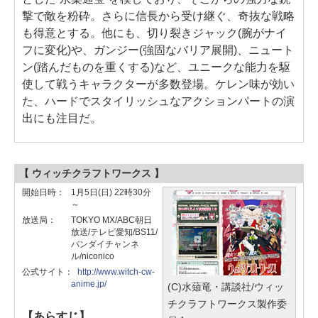
撃で敵を粉砕。さらに信長から受け継ぐ、奇抜な戦略
も得意とする。他にも、切り裂きジャック(腕がナイ
フに変化)や、ガンジー(強固なバリア展開)、ニュート
ン(踏んだものを重くする)など、ユニークな能力を駆
使して戦うキャラクターが多数登場。ケレン味が効い
た、ハードでスタイリッシュなアクションパートの演
出にも注目だ。
【 ウィッチクラフトワークス 】
開始日時：
1月5日(日) 22時30分
～
放送局：
TOKYO MX/ABC朝日
放送/テレビ愛知/BS11/
バンダイチャンネ
ル/niconico
公式サイト：
http://www.witch-cw-
anime.jp/
(C)水薙竜・講談社/ウィッ
チクラフトワークス製作委
【あらすじ】