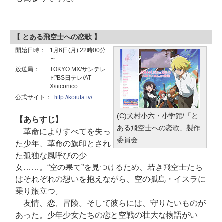
【 とある飛空士への恋歌 】
開始日時：
1月6日(月) 22時00分
～
放送局：
TOKYO MX/サンテレ
ビ/BS日テレ/AT-
X/niconico
公式サイト：
http://koiuta.tv/
(C)犬村小六・小学館/「と
【あらすじ】
ある飛空士への恋歌」製作
革命によりすべてを失っ
委員会
た少年、革命の旗印とされ
た孤独な風呼びの少
女……。“空の果て”を見つけるため、若き飛空士たち
はそれぞれの想いを抱えながら、空の孤島・イスラに
乗り旅立つ。
友情、恋、冒険。そして彼らには、守りたいものが
あった。少年少女たちの恋と空戦の壮大な物語がい