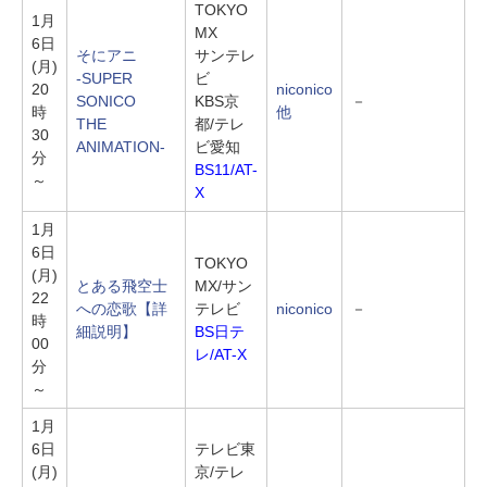
TOKYO
1月
MX
6日
そにアニ
サンテレ
(月)
-SUPER
ビ
20
niconico
SONICO
KBS京
－
時
他
THE
都/テレ
30
ANIMATION-
ビ愛知
分
BS11/AT-
～
X
1月
6日
TOKYO
(月)
とある飛空士
MX/サン
22
への恋歌
【詳
テレビ
niconico
－
時
細説明】
BS日テ
00
レ/AT-X
分
～
1月
6日
テレビ東
(月)
京/テレ