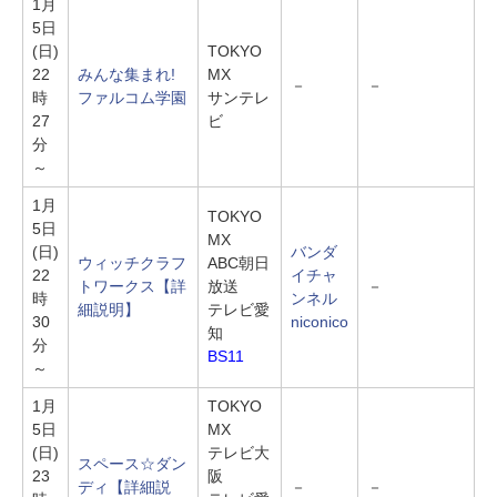
1月
5日
(日)
TOKYO
22
みんな集まれ!
MX
－
－
時
ファルコム学園
サンテレ
27
ビ
分
～
1月
TOKYO
5日
MX
(日)
バンダ
ウィッチクラフ
ABC朝日
22
イチャ
トワークス
【詳
放送
－
時
ンネル
細説明】
テレビ愛
30
niconico
知
分
BS11
～
1月
TOKYO
5日
MX
(日)
テレビ大
スペース☆ダン
23
阪
ディ
【詳細説
－
－