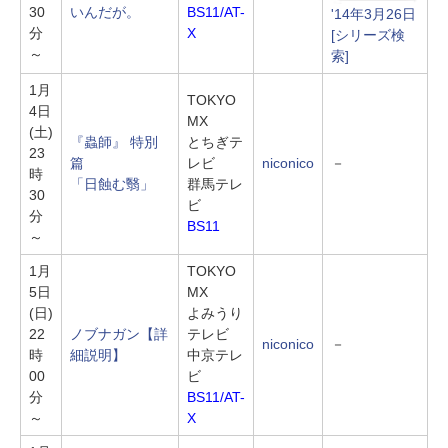
30
いんだが。
BS11/AT-
'14年3月26日
分
X
[シリーズ検
～
索]
1月
TOKYO
4日
MX
(土)
『蟲師』 特別
とちぎテ
23
篇
レビ
niconico
－
時
「日蝕む翳」
群馬テレ
30
ビ
分
BS11
～
1月
TOKYO
5日
MX
(日)
よみうり
22
ノブナガン
【詳
テレビ
niconico
－
時
細説明】
中京テレ
00
ビ
分
BS11/AT-
～
X