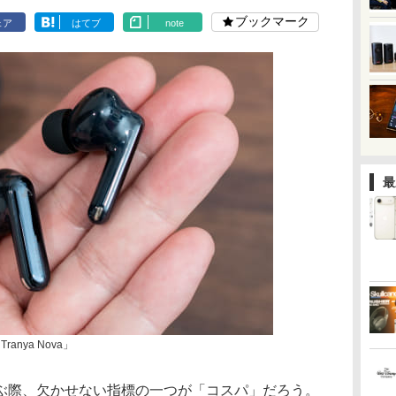
ブックマーク
ェア
はてブ
note
最
anya Nova」
ぶ際、欠かせない指標の一つが「コスパ」だろう。