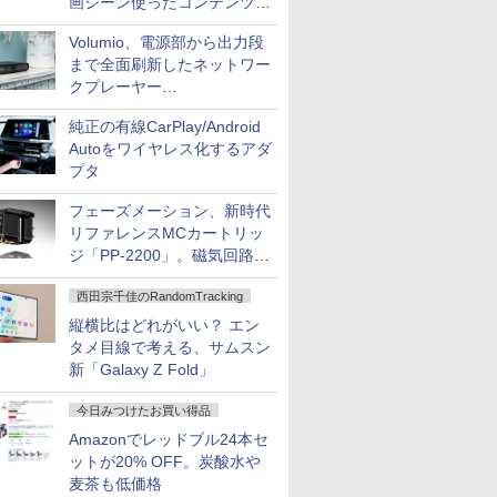
画シーン使ったコンテンツ制
作、Disney+にも配信
Volumio、電源部から出力段
まで全面刷新したネットワー
クプレーヤー
「Primo（2026）」
純正の有線CarPlay/Android
Autoをワイヤレス化するアダ
プタ
フェーズメーション、新時代
リファレンスMCカートリッ
ジ「PP-2200」。磁気回路や
ハウジングを根本から見直し
西田宗千佳のRandomTracking
縦横比はどれがいい？ エン
タメ目線で考える、サムスン
新「Galaxy Z Fold」
今日みつけたお買い得品
Amazonでレッドブル24本セ
ットが20% OFF。炭酸水や
麦茶も低価格