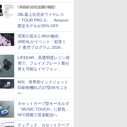
今日みつけたお買い得品
JBL最上位完全ワイヤレス
「TOUR PRO 3」、Amazon
限定モデルが25% OFF
現実の花火とARが融合、
XREALがイベント「初音ミ
ク 夜空プログラム 2026」
LIFEEAR、高透明度レジン採
用で、フェイスプレート着せ
替え可能なイヤフォン
「Nova Shell」
MSI、世界初インクジェット
印刷有機ELの27型4Kモニタ
ー
カセットテープ型キーホルダ
「MUSIC TOUCH」に新色。
NFC搭載で音楽配信へ
ティアック、カセットテープ