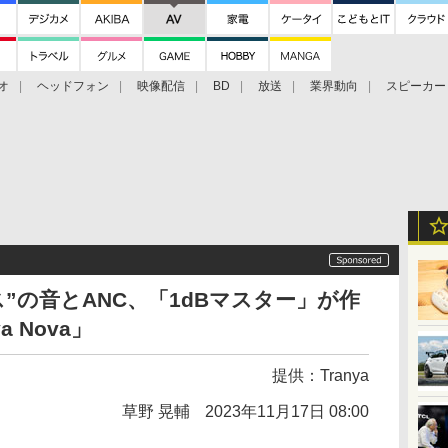
オ
ヘッドフォン
映像配信
BD
放送
業界動向
スピーカー
ェクタ
PS4
BDプレーヤー
映像配信
BD
”の音とANC、「1dBマスター」が作
 Nova」
提供：
Tranya
草野 晃輔
2023年11月17日 08:00