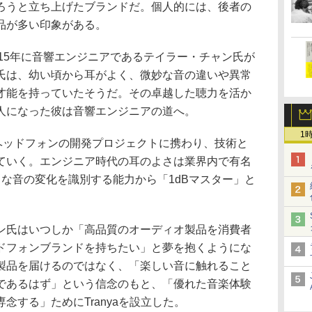
ろうと立ち上げたブランドだ。個人的には、後者の
品が多い印象がある。
2015年に音響エンジニアであるテイラー・チャン氏が
氏は、幼い頃から耳がよく、微妙な音の違いや異常
才能を持っていたそうだ。その卓越した聴力を活か
人になった彼は音響エンジニアの道へ。
1
とヘッドフォンの開発プロジェクトに携わり、技術と
ていく。エンジニア時代の耳のよさは業界内で有名
な音の変化を識別する能力から「1dBマスター」と
ン氏はいつしか「高品質のオーディオ製品を消費者
ドフォンブランドを持ちたい」と夢を抱くようにな
製品を届けるのではなく、「楽しい音に触れること
であるはず」という信念のもと、「優れた音楽体験
念する」ためにTranyaを設立した。