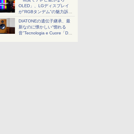
OLED」、LGディスプレイ
が“RGBタンデム”の魅力訴
求。液晶とのガチ比較も
DIATONEの遺伝子継承、最
新なのに懐かしい“惚れる
音”Tecnologia e Cuore「DS-
TC52B」を聴く