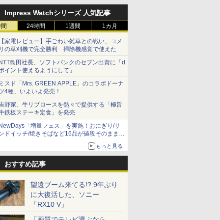
Impress Watchシリーズ 人気記事
時間
24時間
1週間
1カ月
【家電レビュー】手ごわい雑草との戦い、コメ
リの草刈機で完全勝利 掃除機感覚で使えた
NTT島田社長、ソフトバンクのセブン出資に「d
ポイント使えるようにして」
ミスド「Mrs. GREEN APPLE」のコラボドーナ
ツ4種、いよいよ発売！
吉野家、牛リブロースを熱々で提供する「極旨
牛鉄板ステーキ定食」を発売
NewDays「増量フェス」を実施！おにぎり/サ
ンドイッチ/焼きそばなど16品が値段そのままで
ボリュームアップ
もっと見る
おすすめ記事
望遠ブーム来てる!? 9年ぶり
に大復活した、ソニー
「RX10 V」
「画質でテレビ選ぶなら