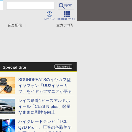
ログイン
Impress サイト
全カテゴリ
音楽配信
Special Site
SOUNDPEATSのイヤカフ型
イヤフォン「UU2イヤーカ
フ」をイヤカフマニアが語る
レイズ鍛造1ピースアルミホ
イール「CE28 N-plus」軽量
なままに剛性を向上
ハイグレードテレビ「TCL
Q7D Pro」。圧巻の色彩美で