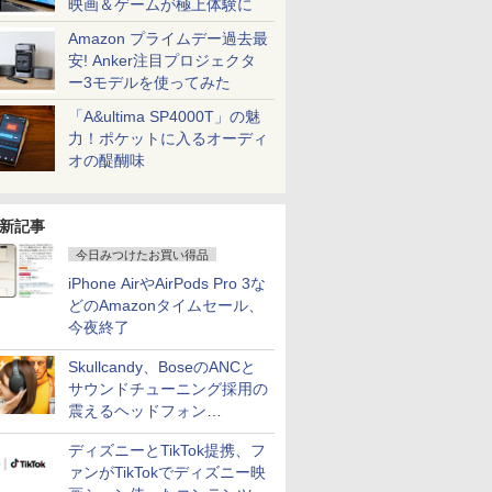
映画＆ゲームが極上体験に
Amazon プライムデー過去最
安! Anker注目プロジェクタ
ー3モデルを使ってみた
「A&ultima SP4000T」の魅
力！ポケットに入るオーディ
オの醍醐味
新記事
今日みつけたお買い得品
iPhone AirやAirPods Pro 3な
どのAmazonタイムセール、
今夜終了
Skullcandy、BoseのANCと
サウンドチューニング採用の
震えるヘッドフォン
「Crusher 1080 ANC」
ディズニーとTikTok提携、フ
ァンがTikTokでディズニー映