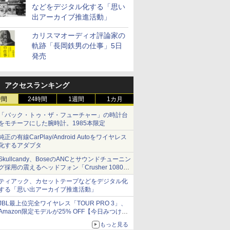
などをデジタル化する「思い
出アーカイブ推進活動」
カリスマオーディオ評論家の
軌跡「長岡鉄男の仕事」5日
発売
アクセスランキング
時間
24時間
1週間
1カ月
「バック・トゥ・ザ・フューチャー」の時計台
をモチーフにした腕時計。1985本限定
純正の有線CarPlay/Android Autoをワイヤレス
化するアダプタ
Skullcandy、BoseのANCとサウンドチューニン
グ採用の震えるヘッドフォン「Crusher 1080
ANC」
ティアック、カセットテープなどをデジタル化
する「思い出アーカイブ推進活動」
JBL最上位完全ワイヤレス「TOUR PRO 3」、
Amazon限定モデルが25% OFF【今日みつけた
お買い得品】
もっと見る