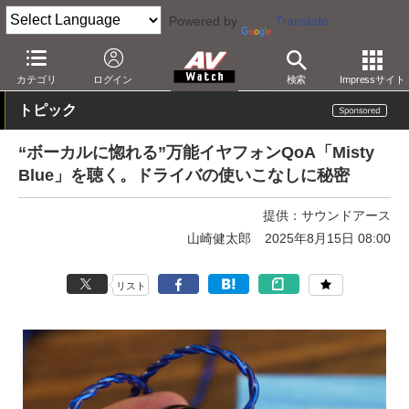
Powered by
Translate
AV Watch
製品
ヘッドフォン
その他
カテゴリ
ログイン
検索
Impressサイト
トピック
“ボーカルに惚れる”万能イヤフォンQoA「Misty
Blue」を聴く。ドライバの使いこなしに秘密
提供：
サウンドアース
山崎健太郎
2025年8月15日 08:00
リスト