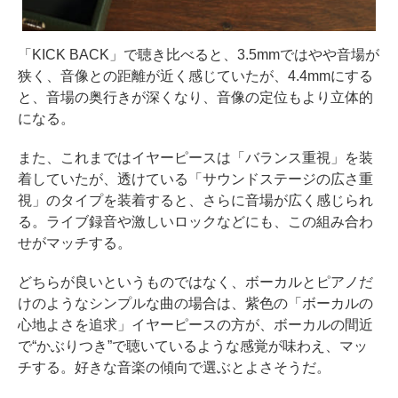
「KICK BACK」で聴き比べると、3.5mmではやや音場が
狭く、音像との距離が近く感じていたが、4.4mmにする
と、音場の奥行きが深くなり、音像の定位もより立体的
になる。
また、これまではイヤーピースは「バランス重視」を装
着していたが、透けている「サウンドステージの広さ重
視」のタイプを装着すると、さらに音場が広く感じられ
る。ライブ録音や激しいロックなどにも、この組み合わ
せがマッチする。
どちらが良いというものではなく、ボーカルとピアノだ
けのようなシンプルな曲の場合は、紫色の「ボーカルの
心地よさを追求」イヤーピースの方が、ボーカルの間近
で“かぶりつき”で聴いているような感覚が味わえ、マッ
チする。好きな音楽の傾向で選ぶとよさそうだ。