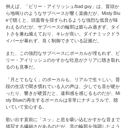
例えば、「ビリー・アイリッシュ/bad guy」は、冒頭か
ら地鳴りのようなサブベースが響く楽曲だが、Misty Blu
eで聴くと、頭蓋骨を揺すられるような強烈な低音が味
わえるのだが、サブベースの輪郭は膨らみ過ぎず、タイ
トさを兼ね備えており、キレが良い。ダイナミックドラ
イバーが暴れず、良く制御できている証拠だ。
また、この強烈なサブベースにボーカルが埋もれず、ビ
リー・アイリッシュのかすかな吐息がクリアに聴き取れ
るのも見事だ。
「月とてもなく」のボーカルも、リアルで生々しい。普
段の生活で聞き慣れている人の声は、少しでも音が硬か
ったり、響きが硬質だと、違和感を感じるものだが、Mi
sty Blueの再生するボーカルは非常にナチュラルで、聴
いていて安心する。
歌い出す直前に「スッ」と息を吸い込むかすかな音まで
描写する繊細さがあるのだが、音の輪郭を強調したよう