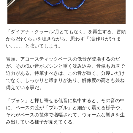
「ダイアナ・クラール/月とてもなく」を再生する。冒頭
から2分くらいを聴きながら、思わず「(音作りが)うま
い……」と呟いてしまう。
冒頭、アコースティックベースの低音が登場するのだ
が、その低い音がズシンと重く沈み込み、音像も肉厚で
迫力がある。特筆すべきは、この音が重く、分厚いだけ
でなく、しっかりと締まりがあり、解像度の高さも兼ね
備えている事だ。
「ブォン」と押し寄せる低音に集中すると、その音の中
に、ベースの弦が「ブルブル」と細かく震える様子や、
それがベースの筐体で増幅されて、ウォームな響きを生
み出している様子が見えてくる。