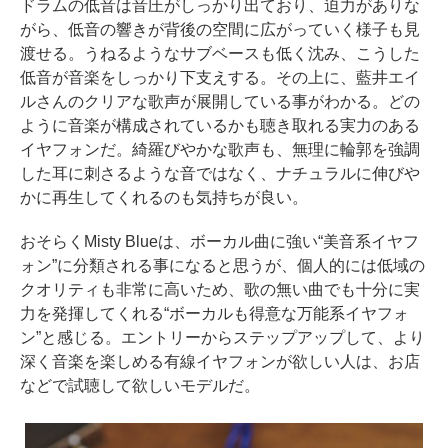
ドラムの低音は音圧がしっかり出ており、迫力がありな
がら、低音の響きが背後の空間に広がっていく様子も見
渡せる。うねるようなサブベースも低く沈み、こうした
低音が音楽をしっかり下支えする。その上に、藍井エイ
ルさんのクリアな歌声が展開している事がわかる。どの
ように音楽が構成されているかも聴き取れる実力のある
イヤフォンだ。綺羅びやかな歌声も、無理に輪郭を強調
した耳に刺さるような音ではなく、ナチュラルに伸びや
かに再生してくれるのも気持ちが良い。
おそらくMisty Blueは、ボーカル曲に強い“美音系イヤフ
ォン”に分類される事になると思うが、個人的には低域の
クオリティも非常に高いため、歌の無い曲でも十分に実
力を発揮してくれる“ボーカルも得意な万能系イヤフォ
ン”と感じる。エントリーからステップアップして、より
深く音楽を楽しめる有線イヤフォンが欲しい人は、お店
などで試聴して欲しいモデルだ。