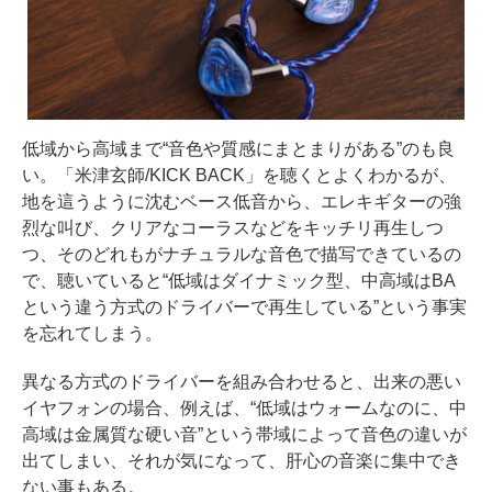
低域から高域まで“音色や質感にまとまりがある”のも良
い。「米津玄師/KICK BACK」を聴くとよくわかるが、
地を這うように沈むベース低音から、エレキギターの強
烈な叫び、クリアなコーラスなどをキッチリ再生しつ
つ、そのどれもがナチュラルな音色で描写できているの
で、聴いていると“低域はダイナミック型、中高域はBA
という違う方式のドライバーで再生している”という事実
を忘れてしまう。
異なる方式のドライバーを組み合わせると、出来の悪い
イヤフォンの場合、例えば、“低域はウォームなのに、中
高域は金属質な硬い音”という帯域によって音色の違いが
出てしまい、それが気になって、肝心の音楽に集中でき
ない事もある。