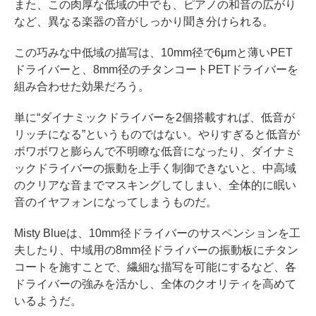
また、この肉厚な低域の中でも、ピアノの和音の広がり
など、異なる楽器の音がしっかり聞き分けられる。
この巧みな中低域の描写は、10mm径で6μmと薄いPET
ドライバーと、8mm径のチタンコートPETドライバーを
組み合わせた効果だろう。
単に“ダイナミックドライバーを2個搭載すれば、低音が
リッチになる”というものではない。やりすぎると低音が
ボワボワと膨らんで不明瞭な低音になったり、ダイナミ
ックドライバーの振動を上手く制御できないと、中高域
のクリアな音までマスキングしてしまい、全体的に眠い
音のイヤフォンになってしまうものだ。
Misty Blueは、10mm径ドライバーのサスペンションを工
夫したり、中域用の8mm径ドライバーの振動板にチタン
コートを施すことで、繊細な描写を可能にするなど、各
ドライバーの強みを活かし、全体のクオリティを高めて
いるようだ。