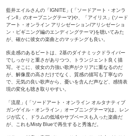
藍井エイルさんの「IGNITE」(「ソードアート・オンラ
インII」のオープニングテーマ)や、「アイリス」(ソード
アート・オンライン アリシゼーション/アリシゼーショ
ン・ビギニング編のエンディングテーマ)を聴いてみた
が、確かに彼女の楽曲とのマッチングも良い。
疾走感のあるビートは、2基のダイナミックドライバー
でしっかりと重さがありつつ、トランジェント良く描
写。そこに、彼女の力強い歌声がクリアに重なるのだ
が、解像度の高さだけでなく、質感の描写も丁寧なの
で、元気の良い歌声から、憂いを含んだ声など、感情表
現の変化も聴き取りやすい。
「流星」(「ソードアート・オンライン オルタナティブ
ガンゲイル・オンライン」オープニングテーマ)は、レン
ジが広く、ドラムの低域やサブベースも入った楽曲だ
が、これもMisty Blueで再生すると秀逸だ。