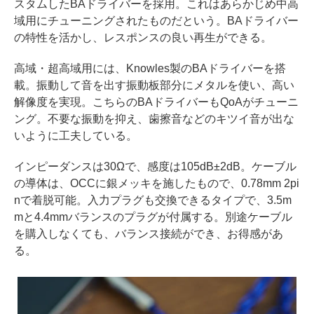
スタムしたBAドライバーを採用。これはあらかじめ中高
域用にチューニングされたものだという。BAドライバー
の特性を活かし、レスポンスの良い再生ができる。
高域・超高域用には、Knowles製のBAドライバーを搭
載。振動して音を出す振動板部分にメタルを使い、高い
解像度を実現。こちらのBAドライバーもQoAがチューニ
ング。不要な振動を抑え、歯擦音などのキツイ音が出な
いように工夫している。
インピーダンスは30Ωで、感度は105dB±2dB。ケーブル
の導体は、OCCに銀メッキを施したもので、0.78mm 2pi
nで着脱可能。入力プラグも交換できるタイプで、3.5m
mと4.4mmバランスのプラグが付属する。別途ケーブル
を購入しなくても、バランス接続ができ、お得感があ
る。