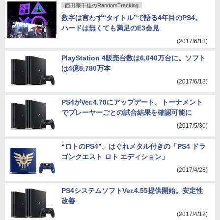
西田宗千佳のRandomTracking
数字は言わず“タイトル”で語る4年目のPS4。
ハードは無くても満足のE3会見
(2017/6/13)
PlayStation 4販売台数は6,040万台に。ソフト
は4億8,780万本
(2017/6/13)
PS4がVer.4.70にアップデート。トーナメント
でプレーヤーごとの試合結果を確認可能に
(2017/5/30)
“ロトのPS4”。はぐれメタル付きの「PS4 ドラ
ゴンクエスト ロト エディション」
(2017/4/28)
PS4システムソフトVer.4.55提供開始。安定性
改善
(2017/4/12)