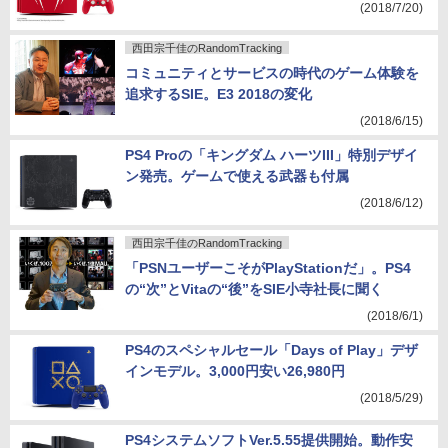
(2018/7/20)
西田宗千佳のRandomTracking
コミュニティとサービスの時代のゲーム体験を
追求するSIE。E3 2018の変化
(2018/6/15)
PS4 Proの「キングダム ハーツIII」特別デザイ
ン発売。ゲームで使える武器も付属
(2018/6/12)
西田宗千佳のRandomTracking
「PSNユーザーこそがPlayStationだ」。PS4
の“次”とVitaの“後”をSIE小寺社長に聞く
(2018/6/1)
PS4のスペシャルセール「Days of Play」デザ
インモデル。3,000円安い26,980円
(2018/5/29)
PS4システムソフトVer.5.55提供開始。動作安