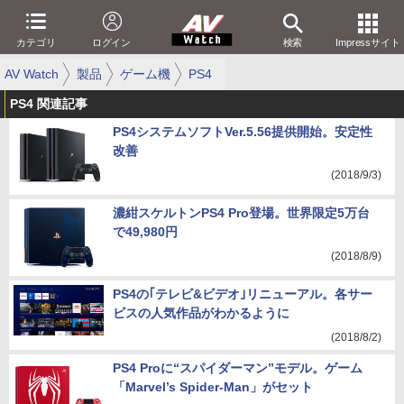
カテゴリ
ログイン
検索
Impressサイト
AV Watch
製品
ゲーム機
PS4
PS4 関連記事
PS4システムソフトVer.5.56提供開始。安定性
改善
(2018/9/3)
濃紺スケルトンPS4 Pro登場。世界限定5万台
で49,980円
(2018/8/9)
PS4の｢テレビ&ビデオ｣リニューアル。各サー
ビスの人気作品がわかるように
(2018/8/2)
PS4 Proに“スパイダーマン”モデル。ゲーム
「Marvel’s Spider-Man」がセット