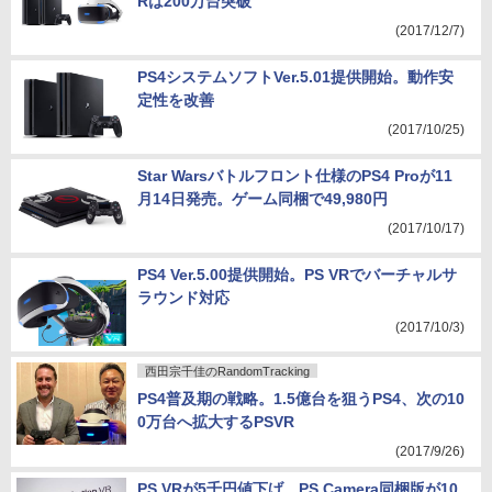
Rは200万台突破
(2017/12/7)
PS4システムソフトVer.5.01提供開始。動作安
定性を改善
(2017/10/25)
Star Warsバトルフロント仕様のPS4 Proが11
月14日発売。ゲーム同梱で49,980円
(2017/10/17)
PS4 Ver.5.00提供開始。PS VRでバーチャルサ
ラウンド対応
(2017/10/3)
西田宗千佳のRandomTracking
PS4普及期の戦略。1.5億台を狙うPS4、次の10
0万台へ拡大するPSVR
(2017/9/26)
PS VRが5千円値下げ、PS Camera同梱版が10