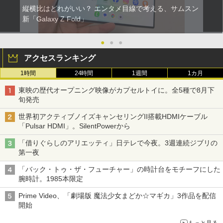
縦横比はどれがいい？ エンタメ目線で考える、サムスン
新「Galaxy Z Fold」
●
●
●
アクセスランキング
1時間
24時間
1週間
1カ月
東映の歴代オープニング映像がカプセルトイに。全5種で8月下
旬発売
世界初アクティブノイズキャンセリングII搭載HDMIケーブル
「Pulsar HDMI」。SilentPowerから
「借りぐらしのアリエッティ」日テレで今夜。3週連続ジブリの
第一夜
「バック・トゥ・ザ・フューチャー」の時計台をモチーフにした
腕時計。1985本限定
Prime Video、「劇場版 魔法少女まどか☆マギカ」3作品を配信
開始