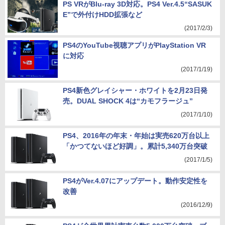
PS VRがBlu-ray 3D対応。PS4 Ver.4.5“SASUK
E”で外付けHDD拡張など
(2017/2/3)
PS4のYouTube視聴アプリがPlayStation VR
に対応
(2017/1/19)
PS4新色グレイシャー・ホワイトを2月23日発
売。DUAL SHOCK 4は“カモフラージュ”
(2017/1/10)
PS4、2016年の年末・年始は実売620万台以上
「かつてないほど好調」。累計5,340万台突破
(2017/1/5)
PS4がVer.4.07にアップデート。動作安定性を
改善
(2016/12/9)