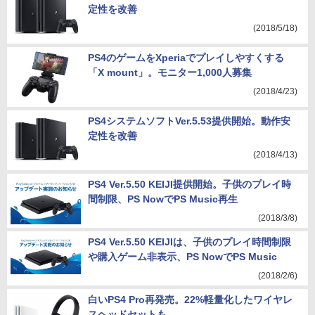
定性を改善
(2018/5/18)
PS4のゲームをXperiaでプレイしやすくする
「X mount」。モニター1,000人募集
(2018/4/23)
PS4システムソフトVer.5.53提供開始。動作安
定性を改善
(2018/4/13)
PS4 Ver.5.50 KEIJI提供開始。子供のプレイ時
間制限、PS NowでPS Music再生
(2018/3/8)
PS4 Ver.5.50 KEIJIは、子供のプレイ時間制限
や購入ゲーム非表示、PS NowでPS Music
(2018/2/6)
白いPS4 Pro再発売。22%軽量化したワイヤレ
スヘッドセットも