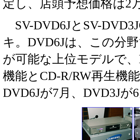
定し、店頭予想価格は2
SV-DVD6JとSV-DV
キ。DVD6Jは、この
が可能な上位モデルで、D
機能とCD-R/RW再生
DVD6Jが7月、DVD3