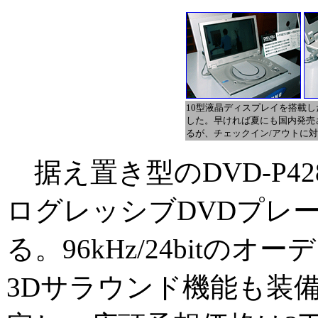
10型液晶ディスプレイを搭載し
した。早ければ夏にも国内発売
るが、チェックイン/アウトに
据え置き型のDVD-P4
ログレッシブDVDプレ
る。96kHz/24bitの
3Dサラウンド機能も装