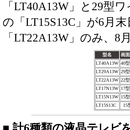
「LT40A13W」と29型ワ
の「LT15S13C」が6月
「LT22A13W」のみ
型名
画面
LT40A13W
40
LT29A13W
29
LT22A13W
22
LT17N13W
17
LT15N13W
15
LT15S13C
15
■ 計6種類の液晶テレビ