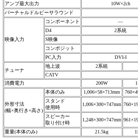
アンプ最大出力
10W×2ch
バーチャルドルビーサラウンド
コンポーネント
―
D4
2系統
映像入力
S映像
コンポジット
PC入力
DVI-I
地上波
2系統
チューナ
CATV
消費電力
200W
本体のみ
1,006×58×713mm
760×
スタンド
外形寸法
1,006×300×747mm
760×1
使用時
(幅×奥行き×高さ)
スピーカー
1,248×300×747mm
961×1
取り付け時
重量(本体のみ)
21.5kg
1