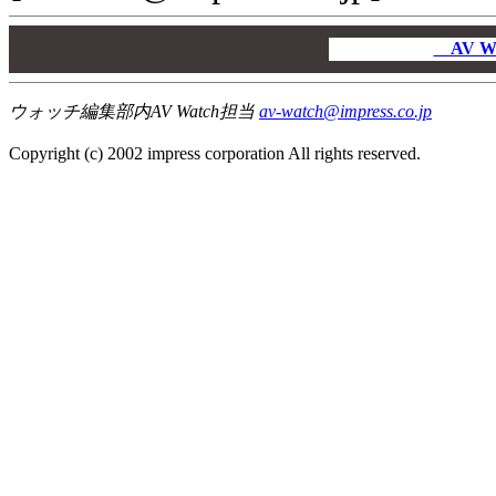
00
00
AV W
00
ウォッチ編集部内AV Watch担当
av-watch@impress.co.jp
Copyright (c) 2002 impress corporation All rights reserved.