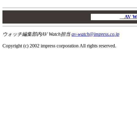
00
00
AV W
00
ウォッチ編集部内AV Watch担当
av-watch@impress.co.jp
Copyright (c) 2002 impress corporation All rights reserved.