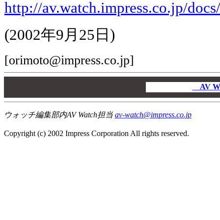
http://av.watch.impress.co.jp/doc
(2002年9月25日)
[orimoto@impress.co.jp]
00
00
AV W
00
ウォッチ編集部内AV Watch担当
av-watch@impress.co.jp
Copyright (c) 2002 Impress Corporation All rights reserved.