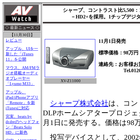
シャープ、コントラスト比5,500
－HD2+を採用。1チップデジ
◇ 最新ニュース ◇
【11月30日】
レビュー
11月1日発売
アップル、UIを一
標準価格：98万円
新した「iTunes
11」を公開
連絡先：お客様お
マウス、AM/FMラ
Tel.0120-0
ジオ搭載オーディ
オプレーヤー
XV-Z11000
「Lyumo M33」
アップル、
iPad/iPhoneアプリ
シャープ株式会社
は、コント
「Remote」を新
iTunesに対応
DLPホームシアタープロジェクタ
完実、beats by
月1日に発売する。価格は98
dr.dreのヘッドフォ
ン「Beats Solo
HD」に新色
投写デバイスとして、2002年