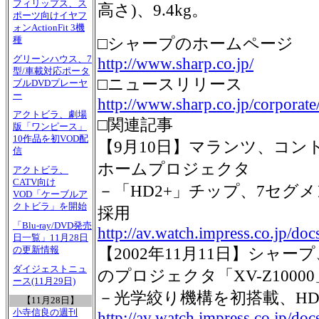
フィリップス、ス
高さ)、9.4kg。
ポーツ向けイヤフ
ォンActionFit 3機
種
□シャープのホームページ
グリーンハウス、7
http://www.sharp.co.jp/
型/車載対応ポータ
□ニュースリリース
ブルDVDプレーヤ
ー
http://www.sharp.co.jp/corporat
アクトビラ、劇場
□関連記事
版「ワンピース」
10作品を初VOD配
【9月10日】マランツ、コントラ
信
ホームプロジェクタ
アクトビラ、
CATV向け
－「HD2+」チップ、7セグ
VOD「ケーブルア
クトビラ」を開始
採用
「Blu-ray/DVD発売
http://av.watch.impress.co.jp/d
日一覧」11月28日
の更新情報
【2002年11月11日】シャープ
ダイジェストニュ
のプロジェクタ「XV-Z10000
ース(11月29日)
－光学絞り機構を初搭載、HDC
【11月28日】
小寺信良の週刊
http://av.watch.impress.co.jp/do