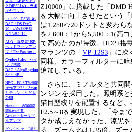
完実、MONSTER
Z10000」に搭載した「DMD
とDIESELのコラボ
イヤフォン
を大幅に向上させたという「H
コルグ、DSD対応
は1,280×720ドットと変
DAC「DS-DAC-
10」の次回出荷
を2,600：1から5,500：1
を'13年2月に
で高めたのが特徴。HD2+搭
ALO、真空管USB
ヘッドフォンアン
マランツの「
VP-12S3
」に次ぐ
プ「The Pan Am」
Cypher Labs、ハイ
同様、カラーフィルターに暗
レゾ携帯
追加している。
DAC「AlgoRhythm
Solo -dB」
NEC、PCのTV機能
さらに、ミノルタと共同開
操作アプリ「Smart
ンジンを採用した。照明系と
リモコン」などを
公開
猫目型絞りを配置するなど、
zionote、約300時
F2.5～8を実現した。「今
間動作のJL
Acousticポータブ
タが成しえなかった、漆黒を
ルアンプ
る。ズーム比は1.35倍。ズー
ドウシシャ、“新生