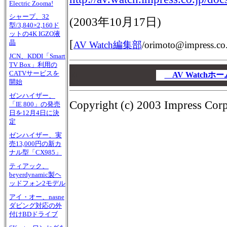
Electric Zooma!
シャープ、32
(2003年10月17日)
型/3,840×2,160ド
ットの4K IGZO液
[
晶
AV Watch編集部
/
orimoto@impress.co.
JCN、KDDI「Smart
TV Box」利用の
00
CATVサービスを
00
AV Watch
開始
00
ゼンハイザー、
Copyright (c) 2003 Impress Corpo
「IE 800」の発売
日を12月4日に決
定
ゼンハイザー、実
売13,000円の新カ
ナル型「CX985」
ティアック、
beyerdynamic製ヘ
ッドフォン2モデル
アイ・オー、nasne
ダビング対応の外
付けBDドライブ