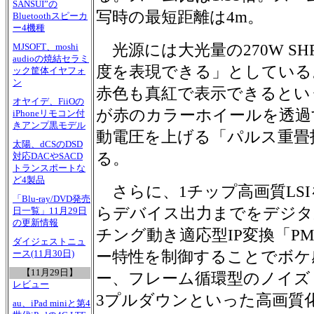
SANSUI”の
写時の最短距離は4m。
Bluetoothスピーカ
ー4機種
光源には大光量の270W S
MJSOFT、moshi
audioの焼結セラミ
度を表現できる」としている
ック筐体イヤフォ
ン
赤色も真紅で表示できるとい
オヤイデ、FiiOの
が赤のカラーホイールを透過
iPhoneリモコン付
きアンプ黒モデル
動電圧を上げる「パルス重畳
太陽、dCSのDSD
る。
対応DACやSACD
トランスポートな
ど4製品
さらに、1チップ高画質LS
「Blu-ray/DVD発売
らデバイス出力までをデジタ
日一覧」11月29日
の更新情報
チング動き適応型IP変換「PM
ダイジェストニュ
ー特性を制御することでボケ
ース(11月30日)
【11月29日】
ー、フレーム循環型のノイズ
レビュー
3プルダウンといった高画質
au、iPad miniと第4