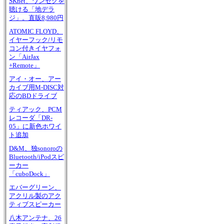
SKnet、ワンセグを
聴ける「地デラ
ジ」。直販8,980円
ATOMIC FLOYD、
イヤーフック/リモ
コン付きイヤフォ
ン「AirJax
+Remote」
アイ・オー、アー
カイブ用M-DISC対
応のBDドライブ
ティアック、PCM
レコーダ「DR-
05」に新色ホワイ
ト追加
D&M、独sonoroの
Bluetooth/iPodスピ
ーカー
「cuboDock」
エバーグリーン、
アクリル製のアク
ティブスピーカー
八木アンテナ、26