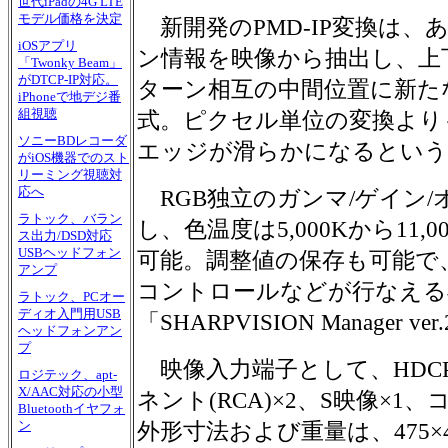
世代iPadの4G LTE
モデル価格を決定
新開発のPMD-IP変換は、
iOSアプリ
ン情報を映像から抽出し、上
「Twonky Beam」
がDTCP-IP対応。
ターン相互の中間位置に新た
iPhoneで地デジ番
組視聴
式。ピクセル単位の変換より
ソニーBDレコーダ
エッジが滑らかになるという
がiOS機器でのスト
リーミング視聴対
応へ
RGB独立のガンマ/ゲイン
ラトック、バラン
し、色温度は5,000Kから11,
ス出力/DSD対応
USBヘッドフォン
可能。調整値の保存も可能で
アンプ
コントロールなどが行なえる
ラトック、PCオー
ディオ入門用USB
「SHARPVISION Manager 
ヘッドフォンアン
プ
映像入力端子として、HDCP対
ロジテック、apt-
X/AAC対応の小型
ネント(RCA)×2、S映像×1
Bluetoothイヤフォ
ン
外形寸法および重量は、475×40