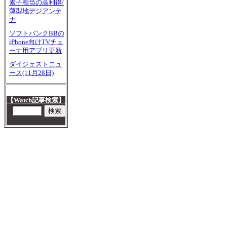
素子相当の高利得/
薄型地デジアンテ
ナ
ソフトバンクBBの
iPhone向けTVチュ
ーナ用アプリ更新
ダイジェストニュ
ース(11月28日)
【Watch記事検索】