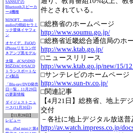
通り、教育番組10%以上、教
SANSUI”の
Bluetoothスピーカ
件とされている。
ー4機種
MJSOFT、moshi
□総務省のホームページ
audioの焼結セラミ
ック筐体イヤフォ
http://www.soumu.go.jp/
ン
□総務省近畿総合通信局のホ
オヤイデ、FiiOの
http://www.ktab.go.jp/
iPhoneリモコン付
きアンプ黒モデル
□ニュースリリース
太陽、dCSのDSD
http://www.ktab.go.jp/new/15/1
対応DACやSACD
トランスポートな
□サンテレビのホームページ
ど4製品
http://www.sun-tv.co.jp/
「Blu-ray/DVD発売
日一覧」11月29日
□関連記事
の更新情報
【4月21日】総務省、地上デ
ダイジェストニュ
ース(11月30日)
交付
【11月29日】
－各社に地上デジタル放送普
レビュー
http://av.watch.impress.co.jp/d
au、iPad miniと第4