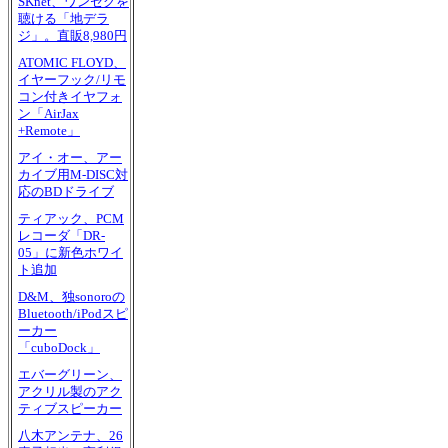
SKnet、ワンセグを
聴ける「地デラ
ジ」。直販8,980円
ATOMIC FLOYD、
イヤーフック/リモ
コン付きイヤフォ
ン「AirJax
+Remote」
アイ・オー、アー
カイブ用M-DISC対
応のBDドライブ
ティアック、PCM
レコーダ「DR-
05」に新色ホワイ
ト追加
D&M、独sonoroの
Bluetooth/iPodスピ
ーカー
「cuboDock」
エバーグリーン、
アクリル製のアク
ティブスピーカー
八木アンテナ、26