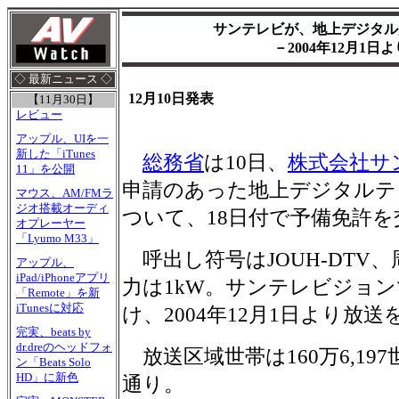
サンテレビが、地上デジタル
－2004年12月1
◇ 最新ニュース ◇
12月10日発表
【11月30日】
レビュー
アップル、UIを一
新した「iTunes
総務省
は10日、
株式会社サ
11」を公開
申請のあった地上デジタルテ
マウス、AM/FMラ
ジオ搭載オーディ
ついて、18日付で予備免許
オプレーヤー
「Lyumo M33」
呼出し符号はJOUH-DTV、
アップル、
iPad/iPhoneアプリ
力は1kW。サンテレビジョ
「Remote」を新
iTunesに対応
け、2004年12月1日より放
完実、beats by
dr.dreのヘッドフォ
放送区域世帯は160万6,19
ン「Beats Solo
HD」に新色
通り。