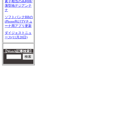
素子相当の高利得/
薄型地デジアンテ
ナ
ソフトバンクBBの
iPhone向けTVチュ
ーナ用アプリ更新
ダイジェストニュ
ース(11月28日)
【Watch記事検索】