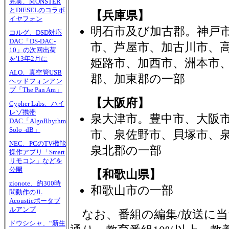
完実、MONSTER
とDIESELのコラボ
【兵庫県】
イヤフォン
明石市及び加古郡。神戸
コルグ、DSD対応
DAC「DS-DAC-
市、芦屋市、加古川市、
10」の次回出荷
を'13年2月に
姫路市、加西市、洲本市
ALO、真空管USB
郡、加東郡の一部
ヘッドフォンアン
プ「The Pan Am」
【大阪府】
Cypher Labs、ハイ
レゾ携帯
泉大津市。豊中市、大阪
DAC「AlgoRhythm
Solo -dB」
市、泉佐野市、貝塚市、
NEC、PCのTV機能
泉北郡の一部
操作アプリ「Smart
リモコン」などを
公開
【和歌山県】
zionote、約300時
和歌山市の一部
間動作のJL
Acousticポータブ
ルアンプ
なお、番組の編集/放送に当
ドウシシャ、“新生