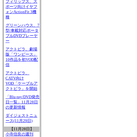
フィリップス、ス
ポーツ向けイヤフ
ォンActionFit 3機
種
グリーンハウス、7
型/車載対応ポータ
ブルDVDプレーヤ
ー
アクトビラ、劇場
版「ワンピース」
10作品を初VOD配
信
アクトビラ、
CATV向け
VOD「ケーブルア
クトビラ」を開始
「Blu-ray/DVD発売
日一覧」11月28日
の更新情報
ダイジェストニュ
ース(11月29日)
【11月28日】
小寺信良の週刊