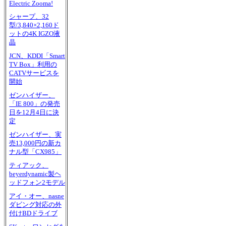
Electric Zooma!
シャープ、32
型/3,840×2,160ド
ットの4K IGZO液
晶
JCN、KDDI「Smart
TV Box」利用の
CATVサービスを
開始
ゼンハイザー、
「IE 800」の発売
日を12月4日に決
定
ゼンハイザー、実
売13,000円の新カ
ナル型「CX985」
ティアック、
beyerdynamic製ヘ
ッドフォン2モデル
アイ・オー、nasne
ダビング対応の外
付けBDドライブ