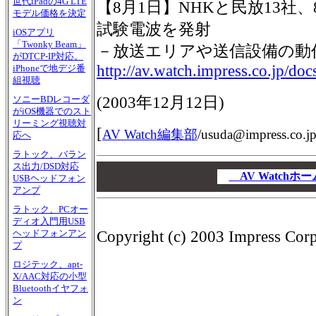
世代iPadの4G LTE
【8月1日】NHKと民放13社
モデル価格を決定
試験電波を発射
iOSアプリ
「Twonky Beam」
－放送エリアや送信設備の動
がDTCP-IP対応。
http://av.watch.impress.co.jp/d
iPhoneで地デジ番
組視聴
(
2003年12月12日
)
ソニーBDレコーダ
がiOS機器でのスト
リーミング視聴対
[
AV Watch編集部
/
usuda@impress.co.j
応へ
ラトック、バラン
ス出力/DSD対応
00
00
AV Watch
USBヘッドフォン
00
アンプ
ラトック、PCオー
ディオ入門用USB
Copyright (c) 2003 Impress Corpo
ヘッドフォンアン
プ
ロジテック、apt-
X/AAC対応の小型
Bluetoothイヤフォ
ン