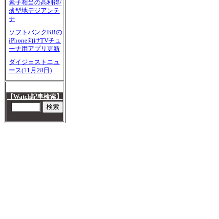
素子相当の高利得/
薄型地デジアンテ
ナ
ソフトバンクBBの
iPhone向けTVチュ
ーナ用アプリ更新
ダイジェストニュ
ース(11月28日)
【Watch記事検索】