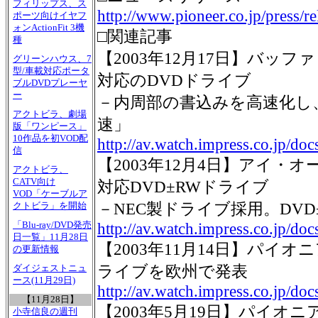
フィリップス、ス
http://www.pioneer.co.jp/press/re
ポーツ向けイヤフ
ォンActionFit 3機
□関連記事
種
【2003年12月17日】バッフ
グリーンハウス、7
型/車載対応ポータ
対応のDVDドライブ
ブルDVDプレーヤ
ー
－内周部の書込みを高速化し、
アクトビラ、劇場
速」
版「ワンピース」
10作品を初VOD配
http://av.watch.impress.co.jp/d
信
【2003年12月4日】アイ・オ
アクトビラ、
CATV向け
対応DVD±RWドライブ
VOD「ケーブルア
－NEC製ドライブ採用。DVD
クトビラ」を開始
「Blu-ray/DVD発売
http://av.watch.impress.co.jp/do
日一覧」11月28日
【2003年11月14日】パイオニ
の更新情報
ライブを欧州で発表
ダイジェストニュ
ース(11月29日)
http://av.watch.impress.co.jp/do
【11月28日】
【2003年5月19日】パイオニ
小寺信良の週刊