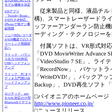
世代iPadの4G LTE
モデル価格を決定
従来製品と同様、液晶チルト
iOSアプリ
「Twonky Beam」
構)、スマートレーザードライバ
がDTCP-IP対応。
iPhoneで地デジ番
ッファーアンダーラン防止機
組視聴
ーディング・テクノロジーを
ソニーBDレコーダ
がiOS機器でのスト
リーミング視聴対
付属ソフトは、VR形式対
応へ
「DVD MovieWriter Adv
ラトック、バラン
ス出力/DSD対応
「VideoStudio 7 SE」、
USBヘッドフォン
アンプ
「RecordNow」、パケット
ラトック、PCオー
「WriteDVD!」、バックアップ
ディオ入門用USB
ヘッドフォンアン
Backup」、DVD再生ソフト「W
プ
ロジテック、apt-
□パイオニアのホームページ
X/AAC対応の小型
http://www.pioneer.co.jp/
Bluetoothイヤフォ
ン
□ニュースリリース