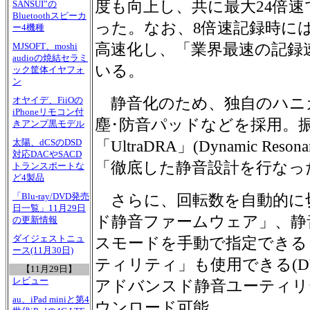
度も向上し、共に最大24倍
SANSUI”の
Bluetoothスピーカ
った。なお、8倍速記録時に
ー4機種
高速化し、「業界最速の記録
MJSOFT、moshi
audioの焼結セラミ
いる。
ック筐体イヤフォ
ン
静音化のため、独自のハニ
オヤイデ、FiiOの
iPhoneリモコン付
塵･防音パッドなどを採用。
きアンプ黒モデル
太陽、dCSのDSD
「UltraDRA」(Dynamic Reso
対応DACやSACD
「徹底した静音設計を行なっ
トランスポートな
ど4製品
「Blu-ray/DVD発売
さらに、回転数を自動的に
日一覧」11月29日
ド静音ファームウェア」、静
の更新情報
ダイジェストニュ
スモードを手動で指定できる
ース(11月30日)
ティリティ」も使用できる(DV
【11月29日】
レビュー
アドバンスド静音ユーティリ
au、iPad miniと第4
ウンロード可能。