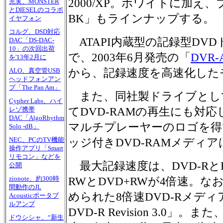
2000/XP。ホワイトに加え、ブ
完実、MONSTER
とDIESELのコラボ
BK」もラインナップする。
イヤフォン
コルグ、DSD対応
ATAPI内蔵型の記録型DV
DAC「DS-DAC-
10」の次回出荷
で、2003年6月発売の「
DVR-A
を'13年2月に
から、記録速度を高速化した
ALO、真空管USB
ヘッドフォンアン
プ「The Pan Am」
また、同社製ドライブとし
Cypher Labs、ハイ
てDVD-RAMの再生にも対応
レゾ携帯
DAC「AlgoRhythm
マルチプレーヤーのロゴを得
Solo -dB」
NEC、PCのTV機能
ッジ付きDVD-RAMメディ
操作アプリ「Smart
リモコン」などを
最大記録速度は、DVD-RとD
公開
zionote、約300時
RWとDVD+RWが4倍速。な
間動作のJL
められた8倍速DVD-Rメディアの
Acousticポータブ
ルアンプ
DVD-R Revision 3.0」。
ドウシシャ、“新生