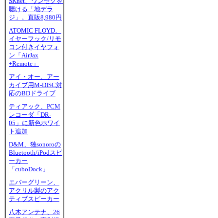
SKnet、ワンセグを
聴ける「地デラ
ジ」。直販8,980円
ATOMIC FLOYD、
イヤーフック/リモ
コン付きイヤフォ
ン「AirJax
+Remote」
アイ・オー、アー
カイブ用M-DISC対
応のBDドライブ
ティアック、PCM
レコーダ「DR-
05」に新色ホワイ
ト追加
D&M、独sonoroの
Bluetooth/iPodスピ
ーカー
「cuboDock」
エバーグリーン、
アクリル製のアク
ティブスピーカー
八木アンテナ、26