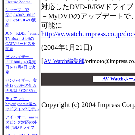
Electric Zooma!
対応したDVD-R/RWドライブ
シャープ、32
－MyDVDのアップデートで
型/3,840×2,160ド
ットの4K IGZO液
可能に
晶
http://av.watch.impress.co.jp/do
JCN、KDDI「Smart
TV Box」利用の
CATVサービスを
(2004年1月21日)
開始
ゼンハイザー、
[
AV Watch編集部
/
orimoto@impress.co.
「IE 800」の発売
日を12月4日に決
定
00
00
AV Watch
ゼンハイザー、実
00
売13,000円の新カ
ナル型「CX985」
ティアック、
Copyright (c) 2004 Impress Corpo
beyerdynamic製ヘ
ッドフォン2モデル
アイ・オー、nasne
ダビング対応の外
付けBDドライブ