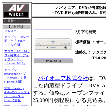
パイオニア、DVD±8倍速記
－DVD-RWも4倍速書込み。D
◇ 最新ニュース ◇
【11月30日】
レビュー
2月下旬発売
アップル、UIを一
新した「iTunes
標準価格
：
オー
11」を公開
マウス、AM/FMラ
連絡先
：
テクニ
ジオ搭載オーディ
Tel.0120
オプレーヤー
DVR-A07-J
「Lyumo M33」
アップル、
iPad/iPhoneアプリ
パイオニア株式会社
は、D
「Remote」を新
iTunesに対応
した内蔵型ドライブ「DVR-A
完実、beats by
する。価格はオープンプライ
dr.dreのヘッドフォ
ン「Beats Solo
25,000円弱程度になる見込み。
HD」に新色