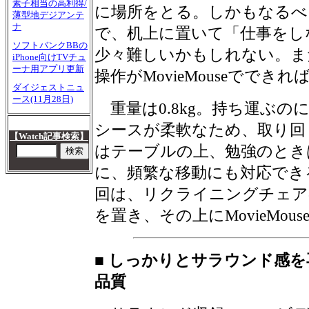
素子相当の高利得/
に場所をとる。しかもなるべ
薄型地デジアンテ
ナ
で、机上に置いて「仕事をし
ソフトバンクBBの
少々難しいかもしれない。ま
iPhone向けTVチュ
ーナ用アプリ更新
操作がMovieMouseででき
ダイジェストニュ
ース(11月28日)
重量は0.8kg。持ち運ぶの
シースが柔軟なため、取り回
【Watch記事検索】
はテーブルの上、勉強のとき
に、頻繁な移動にも対応でき
回は、リクライニングチェア
を置き、その上にMovieMou
■ しっかりとサラウンド感
品質