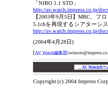
「NIRO 1.1 STD」
http://av.watch.impress.co.jp/d
【2003年9月5日】MRC、
5.1chを再現するシアターシ
http://av.watch.impress.co.jp/d
(
2004年4月28日
)
[
AV Watch編集部
/
orimoto@impress.co.
00
00
AV Watch
00
Copyright (c) 2004 Impress Corpo