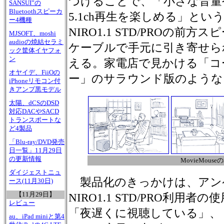
づけることで、「小さな音量
SANSUI”の
Bluetoothスピーカ
5.1ch再生を楽しめる」と
ー4機種
NIRO1.1 STD/PROの前
MJSOFT、moshi
audioの焼結セラミ
ケーブルで手元に引き寄せら
ック筐体イヤフォ
ン
える。家電店で見かける「コ
オヤイデ、FiiOの
ー」のサラウンド版のような
iPhoneリモコン付
きアンプ黒モデル
太陽、dCSのDSD
対応DACやSACD
トランスポートな
ど4製品
「Blu-ray/DVD発売
日一覧」11月29日
の更新情報
MovieMous
ダイジェストニュ
製品化のきっかけは、アン
ース(11月30日)
【11月29日】
NIRO1.1 STD/PRO利用
レビュー
「夜遅くに視聴している」、
au、iPad miniと第4