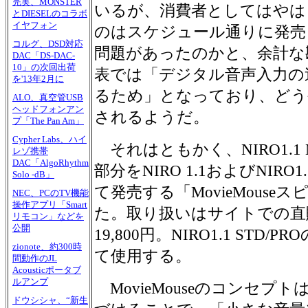
完実、MONSTER
いるが、消費者としてはやは
とDIESELのコラボ
イヤフォン
のはスケジュール通りに発売
コルグ、DSD対応
問題があったのかと、余計な
DAC「DS-DAC-
10」の次回出荷
表では「デジタル音声入力の
を'13年2月に
るため」となっており、どう
ALO、真空管USB
ヘッドフォンアン
されるようだ。
プ「The Pan Am」
Cypher Labs、ハイ
それはともかく、NIRO1.1 M
レゾ携帯
DAC「AlgoRhythm
部分をNIRO 1.1およびNIRO
Solo -dB」
て発売する「MovieMous
NEC、PCのTV機能
操作アプリ「Smart
た。取り扱いはサイトでの直
リモコン」などを
公開
19,800円。NIRO1.1 ST
zionote、約300時
て使用する。
間動作のJL
Acousticポータブ
ルアンプ
MovieMouseのコンセプ
ドウシシャ、“新生