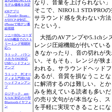
世代iPadの4G LTE
なり、音量を上げられない」
モデル価格を決定
そこで、NIRO1.1 STD/P
iOSアプリ
「Twonky Beam」
サラウンド感を失わない方法をM
がDTCP-IP対応。
iPhoneで地デジ番
たという。
組視聴
ソニーBDレコーダ
大抵のAVアンプや5.1ch
がiOS機器でのスト
リーミング視聴対
レンジ圧縮機能が付いている
応へ
きなかったり、音の切れが失
ラトック、バラン
ス出力/DSD対応
い。そもそも、レンジが狭ま
USBヘッドフォン
われる。サラウンドヘッドフ
アンプ
ラトック、PCオー
あるが、音質を損なうことな
ディオ入門用USB
に解消するのは難しい。とか
ヘッドフォンアン
プ
みを抱えている読者も多いだろう
ロジテック、apt-
X/AAC対応の小型
の売り文句がが本当なら、ス
Bluetoothイヤフォ
を手軽に実現できることにな
ン