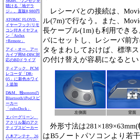
SKnet、ワンセグを
聴ける「地デラ
レシーバとの接続は、Movie
ジ」。直販8,980円
ル(7m)で行なう。また、Mov
ATOMIC FLOYD、
イヤーフック/リモ
長ケーブル(1m)も利用でき
コン付きイヤフォ
ン「AirJax
バにセットし、レシーバ前方
+Remote」
タをまわしておけば、標準スピー
アイ・オー、アー
カイブ用M-DISC対
の付け替えが容易になるとい
応のBDドライブ
ティアック、PCM
レコーダ「DR-
05」に新色ホワイ
ト追加
D&M、独sonoroの
Bluetooth/iPodスピ
ーカー
「cuboDock」
左側面
背面
エバーグリーン、
アクリル製のアク
外形寸法は281×189×63m
ティブスピーカー
はB5ノートパソコンより若
八木アンテナ、26