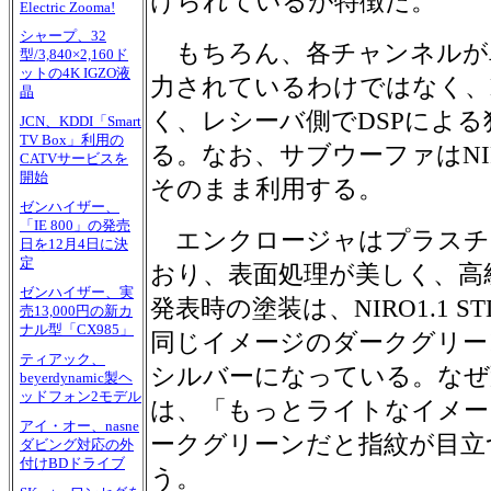
けられているが特徴だ。
Electric Zooma!
シャープ、32
もちろん、各チャンネルが
型/3,840×2,160ド
ットの4K IGZO液
力されているわけではなく、NIR
晶
く、レシーバ側でDSPによ
JCN、KDDI「Smart
TV Box」利用の
る。なお、サブウーファはNIRO
CATVサービスを
開始
そのまま利用する。
ゼンハイザー、
「IE 800」の発売
エンクロージャはプラスチ
日を12月4日に決
定
おり、表面処理が美しく、高
ゼンハイザー、実
発表時の塗装は、NIRO1.1 S
売13,000円の新カ
ナル型「CX985」
同じイメージのダークグリー
ティアック、
シルバーになっている。なぜ
beyerdynamic製ヘ
ッドフォン2モデル
は、「もっとライトなイメー
アイ・オー、nasne
ークグリーンだと指紋が目立
ダビング対応の外
付けBDドライブ
う。