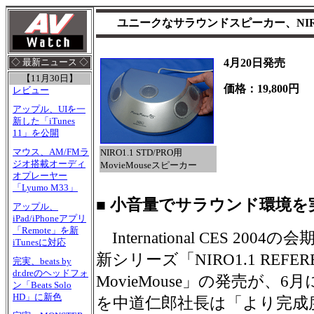
ユニークなサラウンドスピーカー、NIRO
4月20日発売
◇ 最新ニュース ◇
【11月30日】
価格：19,800円
レビュー
アップル、UIを一
新した「iTunes
11」を公開
マウス、AM/FMラ
NIRO1.1 STD/PRO用
ジオ搭載オーディ
MovieMouseスピーカー
オプレーヤー
「Lyumo M33」
■ 小音量でサラウンド環境を
アップル、
iPad/iPhoneアプリ
「Remote」を新
International CES 20
iTunesに対応
新シリーズ「NIRO1.1 REFER
完実、beats by
dr.dreのヘッドフォ
MovieMouse」の発売が、
ン「Beats Solo
HD」に新色
を中道仁郎社長は「より完成