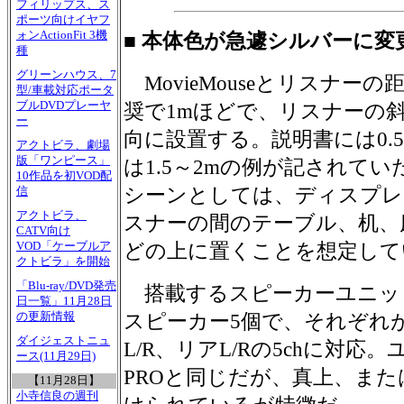
フィリップス、ス
ポーツ向けイヤフ
ォンActionFit 3機
■ 本体色が急遽シルバーに変
種
グリーンハウス、7
MovieMouseとリスナーの
型/車載対応ポータ
ブルDVDプレーヤ
奨で1mほどで、リスナーの
ー
向に設置する。説明書には0.
アクトビラ、劇場
版「ワンピース」
は1.5～2mの例が記されてい
10作品を初VOD配
シーンとしては、ディスプレ
信
アクトビラ、
スナーの間のテーブル、机、
CATV向け
VOD「ケーブルア
どの上に置くことを想定して
クトビラ」を開始
「Blu-ray/DVD発売
搭載するスピーカーユニット
日一覧」11月28日
の更新情報
スピーカー5個で、それぞれ
ダイジェストニュ
L/R、リアL/Rの5chに対応。
ース(11月29日)
PROと同じだが、真上、ま
【11月28日】
小寺信良の週刊