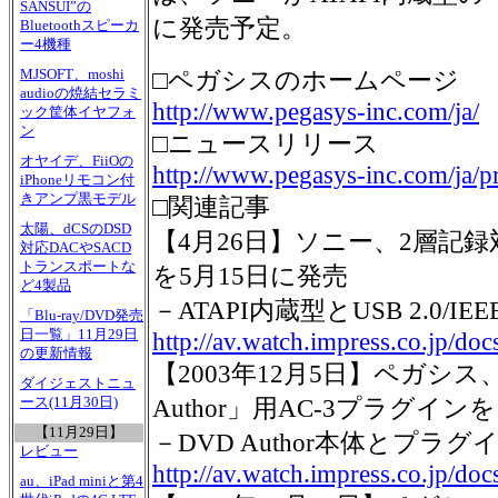
SANSUI”の
に発売予定。
Bluetoothスピーカ
ー4機種
MJSOFT、moshi
□ペガシスのホームページ
audioの焼結セラミ
http://www.pegasys-inc.com/ja/
ック筐体イヤフォ
ン
□ニュースリリース
オヤイデ、FiiOの
http://www.pegasys-inc.com/ja/p
iPhoneリモコン付
きアンプ黒モデル
□関連記事
太陽、dCSのDSD
【4月26日】ソニー、2層記録対
対応DACやSACD
トランスポートな
を5月15日に発売
ど4製品
－ATAPI内蔵型とUSB 2.0/IE
「Blu-ray/DVD発売
日一覧」11月29日
http://av.watch.impress.co.jp/d
の更新情報
【2003年12月5日】ペガシス、「
ダイジェストニュ
ース(11月30日)
Author」用AC-3プラグイ
【11月29日】
－DVD Author本体とプラ
レビュー
http://av.watch.impress.co.jp/d
au、iPad miniと第4