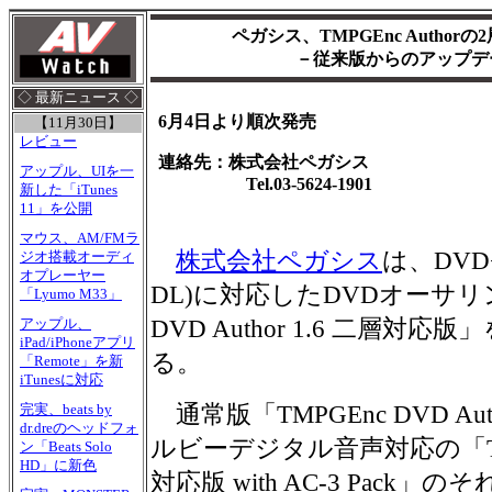
ペガシス、TMPGEnc Author
－従来版からのアップデー
◇ 最新ニュース ◇
6月4日より順次発売
【11月30日】
レビュー
連絡先：株式会社ペガシス
アップル、UIを一
Tel.03-5624-1901
新した「iTunes
11」を公開
マウス、AM/FMラ
株式会社ペガシス
は、DVD
ジオ搭載オーディ
オプレーヤー
DL)に対応したDVDオーサリ
「Lyumo M33」
DVD Author 1.6 二層対
アップル、
iPad/iPhoneアプリ
る。
「Remote」を新
iTunesに対応
通常版「TMPGEnc DVD Aut
完実、beats by
dr.dreのヘッドフォ
ルビーデジタル音声対応の「TMPGE
ン「Beats Solo
HD」に新色
対応版 with AC-3 Pac