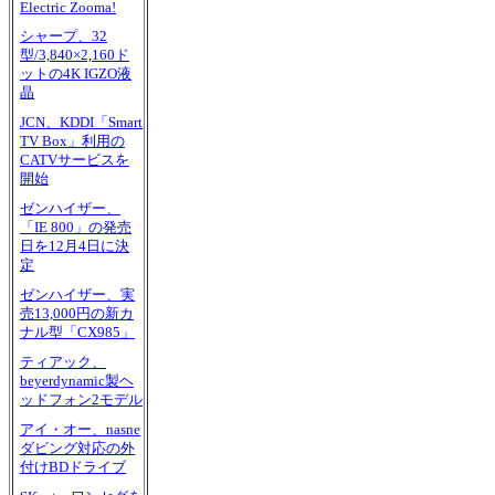
Electric Zooma!
シャープ、32
型/3,840×2,160ド
ットの4K IGZO液
晶
JCN、KDDI「Smart
TV Box」利用の
CATVサービスを
開始
ゼンハイザー、
「IE 800」の発売
日を12月4日に決
定
ゼンハイザー、実
売13,000円の新カ
ナル型「CX985」
ティアック、
beyerdynamic製ヘ
ッドフォン2モデル
アイ・オー、nasne
ダビング対応の外
付けBDドライブ