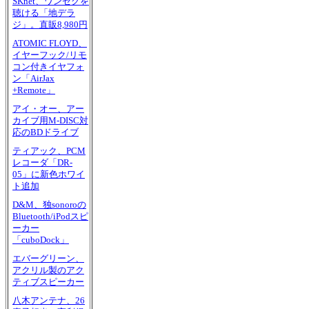
SKnet、ワンセグを
聴ける「地デラ
ジ」。直販8,980円
ATOMIC FLOYD、
イヤーフック/リモ
コン付きイヤフォ
ン「AirJax
+Remote」
アイ・オー、アー
カイブ用M-DISC対
応のBDドライブ
ティアック、PCM
レコーダ「DR-
05」に新色ホワイ
ト追加
D&M、独sonoroの
Bluetooth/iPodスピ
ーカー
「cuboDock」
エバーグリーン、
アクリル製のアク
ティブスピーカー
八木アンテナ、26