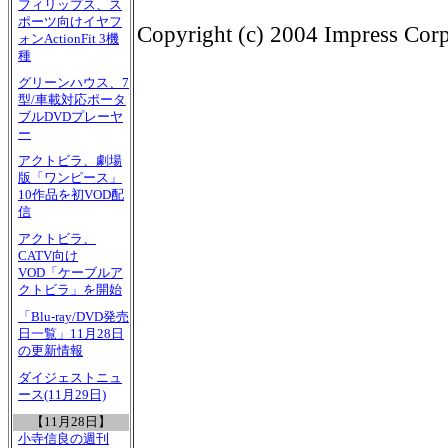
フィリップス、ス
ポーツ向けイヤフ
Copyright (c) 2004 Impress Corpo
ォンActionFit 3機
種
グリーンハウス、7
型/車載対応ポータ
ブルDVDプレーヤ
ー
アクトビラ、劇場
版「ワンピース」
10作品を初VOD配
信
アクトビラ、
CATV向け
VOD「ケーブルア
クトビラ」を開始
「Blu-ray/DVD発売
日一覧」11月28日
の更新情報
ダイジェストニュ
ース(11月29日)
【11月28日】
小寺信良の週刊