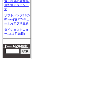
素子相当の高利得/
薄型地デジアンテ
ナ
ソフトバンクBBの
iPhone向けTVチュ
ーナ用アプリ更新
ダイジェストニュ
ース(11月28日)
【Watch記事検索】