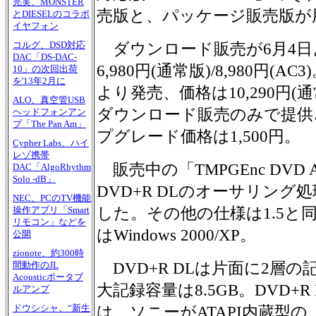
完実、MONSTER
売版と、パッケージ販売版が
とDIESELのコラボ
イヤフォン
コルグ、DSD対応
ダウンロード販売が6月4日
DAC「DS-DAC-
6,980円(通常版)/8,980円(
10」の次回出荷
を'13年2月に
より発売、価格は10,290円(通常版
ALO、真空管USB
ダウンロード販売のみで提供
ヘッドフォンアン
プ「The Pan Am」
プグレード価格は1,500円。
Cypher Labs、ハイ
レゾ携帯
販売中の「TMPGEnc DVD Au
DAC「AlgoRhythm
Solo -dB」
DVD+R DLのオーサリン
NEC、PCのTV機能
した。その他の仕様は1.5と
操作アプリ「Smart
リモコン」などを
はWindows 2000/XP。
公開
zionote、約300時
DVD+R DLは片面に2層
間動作のJL
Acousticポータブ
大記録容量は8.5GB。DVD+
ルアンプ
ドウシシャ、“新生
は、ソニーがATAPI内蔵型の「D