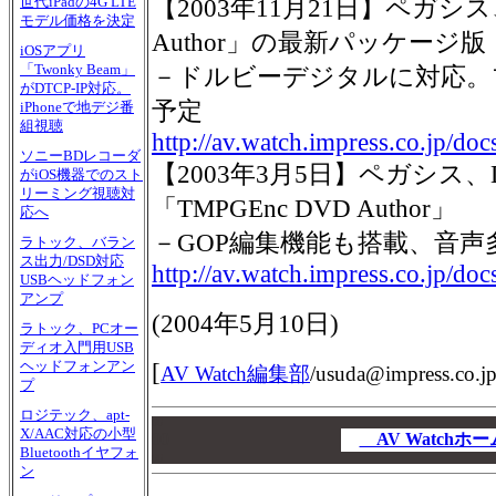
世代iPadの4G LTE
【2003年11月21日】ペガシス、
モデル価格を決定
Author」の最新パッケージ版
iOSアプリ
「Twonky Beam」
－ドルビーデジタルに対応。
がDTCP-IP対応。
予定
iPhoneで地デジ番
組視聴
http://av.watch.impress.co.jp/d
ソニーBDレコーダ
【2003年3月5日】ペガシス
がiOS機器でのスト
リーミング視聴対
「TMPGEnc DVD Author」
応へ
－GOP編集機能も搭載、音声
ラトック、バラン
ス出力/DSD対応
http://av.watch.impress.co.jp/d
USBヘッドフォン
アンプ
(
2004年5月10日
)
ラトック、PCオー
ディオ入門用USB
ヘッドフォンアン
[
AV Watch編集部
/
usuda@impress.co.j
プ
ロジテック、apt-
00
X/AAC対応の小型
00
AV Watch
Bluetoothイヤフォ
00
ン