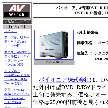
パイオニア、4倍速DVD+R 
－DVD±R 16倍速、D
◇ 最新ニュース ◇
【11月30日】
レビュー
9月上旬発売
アップル、UIを一
新した「iTunes
標準価格
：
オー
11」を公開
マウス、AM/FMラ
連絡先
：
テクニ
ジオ搭載オーディ
Tel.0120
オプレーヤー
DVR-S806-J
「Lyumo M33」
アップル、
iPad/iPhoneアプリ
パイオニア株式会社
は、D
「Remote」を新
iTunesに対応
た外付け型DVD±R/RWドライブ
完実、beats by
上旬に発売する。価格はオー
dr.dreのヘッドフォ
ン「Beats Solo
価格は25,000円前後と見られ
HD」に新色