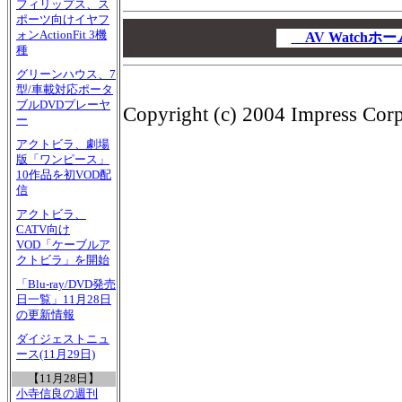
フィリップス、ス
ポーツ向けイヤフ
00
ォンActionFit 3機
00
AV Watch
種
00
グリーンハウス、7
型/車載対応ポータ
ブルDVDプレーヤ
Copyright (c) 2004 Impress Corpo
ー
アクトビラ、劇場
版「ワンピース」
10作品を初VOD配
信
アクトビラ、
CATV向け
VOD「ケーブルア
クトビラ」を開始
「Blu-ray/DVD発売
日一覧」11月28日
の更新情報
ダイジェストニュ
ース(11月29日)
【11月28日】
小寺信良の週刊