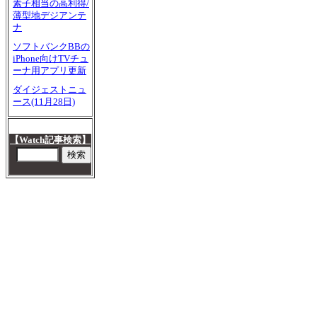
素子相当の高利得/
薄型地デジアンテ
ナ
ソフトバンクBBの
iPhone向けTVチュ
ーナ用アプリ更新
ダイジェストニュ
ース(11月28日)
【Watch記事検索】