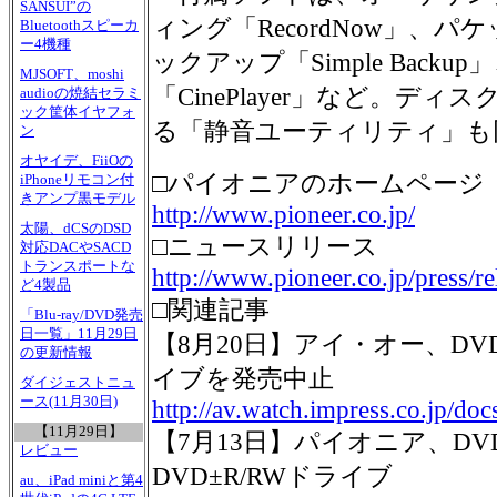
SANSUI”の
ィング「RecordNow」、パ
Bluetoothスピーカ
ー4機種
ックアップ「Simple Backu
MJSOFT、moshi
「CinePlayer」など。デ
audioの焼結セラミ
ック筐体イヤフォ
る「静音ユーティリティ」も
ン
オヤイデ、FiiOの
□パイオニアのホームページ
iPhoneリモコン付
きアンプ黒モデル
http://www.pioneer.co.jp/
太陽、dCSのDSD
□ニュースリリース
対応DACやSACD
トランスポートな
http://www.pioneer.co.jp/press/re
ど4製品
□関連記事
「Blu-ray/DVD発売
日一覧」11月29日
【8月20日】アイ・オー、DV
の更新情報
イブを発売中止
ダイジェストニュ
ース(11月30日)
http://av.watch.impress.co.jp/do
【11月29日】
【7月13日】パイオニア、DVD
レビュー
DVD±R/RWドライブ
au、iPad miniと第4