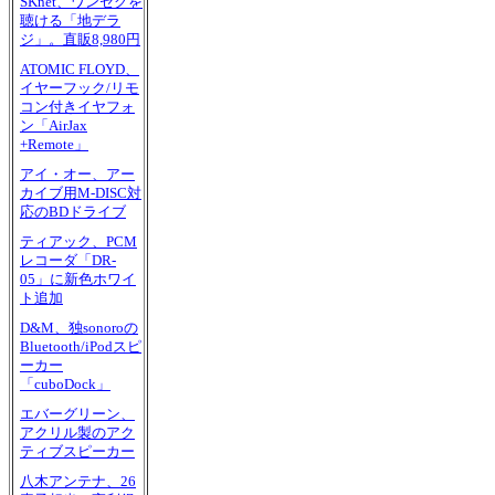
SKnet、ワンセグを
聴ける「地デラ
ジ」。直販8,980円
ATOMIC FLOYD、
イヤーフック/リモ
コン付きイヤフォ
ン「AirJax
+Remote」
アイ・オー、アー
カイブ用M-DISC対
応のBDドライブ
ティアック、PCM
レコーダ「DR-
05」に新色ホワイ
ト追加
D&M、独sonoroの
Bluetooth/iPodスピ
ーカー
「cuboDock」
エバーグリーン、
アクリル製のアク
ティブスピーカー
八木アンテナ、26