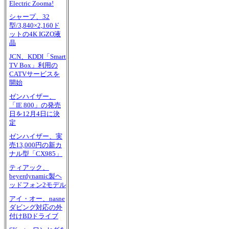
Electric Zooma!
シャープ、32
型/3,840×2,160ド
ットの4K IGZO液
晶
JCN、KDDI「Smart
TV Box」利用の
CATVサービスを
開始
ゼンハイザー、
「IE 800」の発売
日を12月4日に決
定
ゼンハイザー、実
売13,000円の新カ
ナル型「CX985」
ティアック、
beyerdynamic製ヘ
ッドフォン2モデル
アイ・オー、nasne
ダビング対応の外
付けBDドライブ