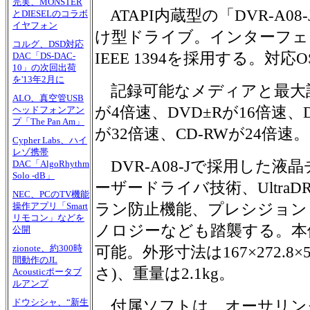
完実、MONSTER
ATAPI内蔵型の「DVR-A0
とDIESELのコラボ
イヤフォン
け型ドライブ。インターフェイス
コルグ、DSD対応
IEEE 1394を採用する。対応OSは
DAC「DS-DAC-
10」の次回出荷
を'13年2月に
記録可能なメディアと最大記録
ALO、真空管USB
が4倍速、DVD±Rが16倍速、D
ヘッドフォンアン
プ「The Pan Am」
が32倍速、CD-RWが24倍速。
Cypher Labs、ハイ
レゾ携帯
DVR-A08-Jで採用した
DAC「AlgoRhythm
Solo -dB」
ーザードライバ技術、Ultra
NEC、PCのTV機能
ラン防止機能、プレシジョン
操作アプリ「Smart
リモコン」などを
ノロジーなども踏襲する。本
公開
zionote、約300時
可能。外形寸法は167×272.8×
間動作のJL
さ)、重量は2.1kg。
Acousticポータブ
ルアンプ
ドウシシャ、“新生
付属ソフトは、オーサリング