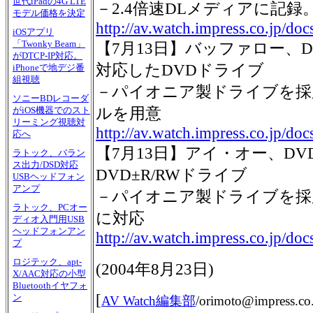
世代iPadの4G LTE
－2.4倍速DLメディアに記録。
モデル価格を決定
http://av.watch.impress.co.jp/do
iOSアプリ
「Twonky Beam」
【7月13日】バッファロー、DV
がDTCP-IP対応。
対応したDVDドライブ
iPhoneで地デジ番
組視聴
－パイオニア製ドライブを採
ソニーBDレコーダ
ルを用意
がiOS機器でのスト
リーミング視聴対
http://av.watch.impress.co.jp/do
応へ
【7月13日】アイ・オー、DVD
ラトック、バラン
ス出力/DSD対応
DVD±R/RWドライブ
USBヘッドフォン
アンプ
－パイオニア製ドライブを採用。
ラトック、PCオー
に対応
ディオ入門用USB
ヘッドフォンアン
http://av.watch.impress.co.jp/do
プ
ロジテック、apt-
(2004年8月23日)
X/AAC対応の小型
Bluetoothイヤフォ
[
ン
AV Watch編集部
/
orimoto@impress.co.