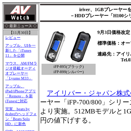
iriver、1GBプレーヤー
－HDDプレーヤー「H100
◇ 最新ニュース ◇
9月3日価格改定
【11月30日】
レビュー
標準価格：オー
アップル、UIを一
新した「iTunes
連絡先：アイリ
11」を公開
Tel.03-52
マウス、AM/FMラ
iFP-895(ブラック)
ジオ搭載オーディ
iFP-899(シルバー)
オプレーヤー
「Lyumo M33」
アップル、
iPad/iPhoneアプリ
アイリバー・ジャパン株式
「Remote」を新
ーヤー「iFP-700/800」
iTunesに対応
完実、beats by
より実施。512MBモデルと1G
dr.dreのヘッドフォ
円の値下げする。
ン「Beats Solo
HD」に新色