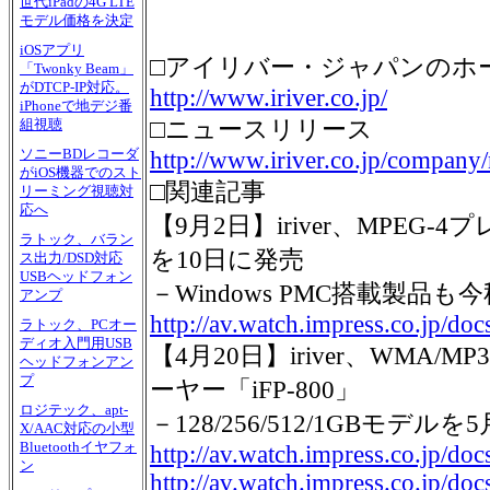
世代iPadの4G LTE
モデル価格を決定
iOSアプリ
□アイリバー・ジャパンのホ
「Twonky Beam」
がDTCP-IP対応。
http://www.iriver.co.jp/
iPhoneで地デジ番
□ニュースリリース
組視聴
ソニーBDレコーダ
http://www.iriver.co.jp/company
がiOS機器でのスト
□関連記事
リーミング視聴対
応へ
【9月2日】iriver、MPEG-4プ
ラトック、バラン
を10日に発売
ス出力/DSD対応
USBヘッドフォン
－Windows PMC搭載製品も
アンプ
http://av.watch.impress.co.jp/do
ラトック、PCオー
ディオ入門用USB
【4月20日】iriver、WMA/
ヘッドフォンアン
プ
ーヤー「iFP-800」
ロジテック、apt-
－128/256/512/1GBモデ
X/AAC対応の小型
Bluetoothイヤフォ
http://av.watch.impress.co.jp/do
ン
http://av.watch.impress.co.jp/do