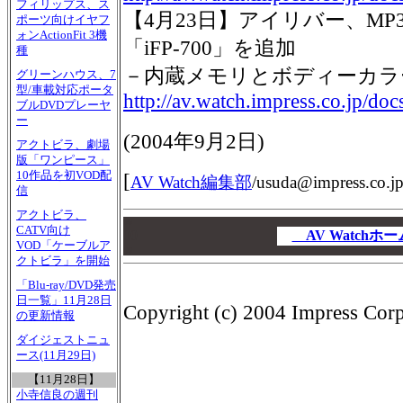
フィリップス、ス
【4月23日】アイリバー、MP3
ポーツ向けイヤフ
ォンActionFit 3機
「iFP-700」を追加
種
－内蔵メモリとボディーカラ
グリーンハウス、7
型/車載対応ポータ
http://av.watch.impress.co.jp/do
ブルDVDプレーヤ
ー
(
2004年9月2日
)
アクトビラ、劇場
版「ワンピース」
10作品を初VOD配
[
AV Watch編集部
/
usuda@impress.co.j
信
アクトビラ、
00
CATV向け
00
AV Watch
VOD「ケーブルア
00
クトビラ」を開始
「Blu-ray/DVD発売
日一覧」11月28日
Copyright (c) 2004 Impress Corpo
の更新情報
ダイジェストニュ
ース(11月29日)
【11月28日】
小寺信良の週刊