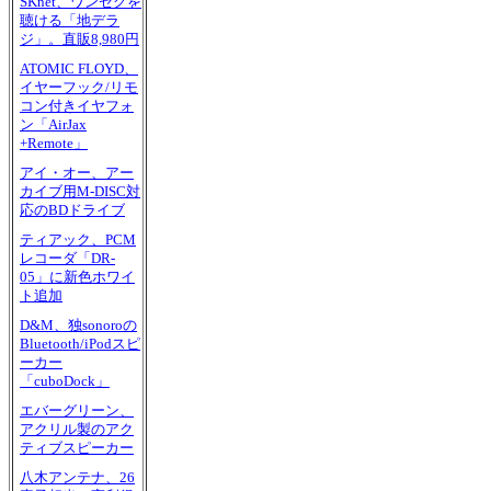
SKnet、ワンセグを
聴ける「地デラ
ジ」。直販8,980円
ATOMIC FLOYD、
イヤーフック/リモ
コン付きイヤフォ
ン「AirJax
+Remote」
アイ・オー、アー
カイブ用M-DISC対
応のBDドライブ
ティアック、PCM
レコーダ「DR-
05」に新色ホワイ
ト追加
D&M、独sonoroの
Bluetooth/iPodスピ
ーカー
「cuboDock」
エバーグリーン、
アクリル製のアク
ティブスピーカー
八木アンテナ、26