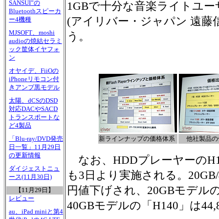
SANSUI”の
1GBで十分な音楽ライトユ
Bluetoothスピーカ
(アイリバー・ジャパン 遠藤
ー4機種
MJSOFT、moshi
う。
audioの焼結セラミ
ック筐体イヤフォ
ン
オヤイデ、FiiOの
iPhoneリモコン付
きアンプ黒モデル
太陽、dCSのDSD
対応DACやSACD
トランスポートな
ど4製品
新ラインナップの価格体系
他社製品の
「Blu-ray/DVD発売
日一覧」11月29日
の更新情報
なお、HDDプレーヤーのH1
ダイジェストニュ
も3日より実施される。20GB/4
ース(11月30日)
円値下げされ、20GBモデルの「
【11月29日】
レビュー
40GBモデルの「H140」は44
au、iPad miniと第4