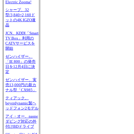
Electric Zooma!
シャープ、32
型/3,840×2,160ド
ットの4K IGZO液
晶
JCN、KDDI「Smart
TV Box」利用の
CATVサービスを
開始
ゼンハイザー、
「IE 800」の発売
日を12月4日に決
定
ゼンハイザー、実
売13,000円の新カ
ナル型「CX985」
ティアック、
beyerdynamic製ヘ
ッドフォン2モデル
アイ・オー、nasne
ダビング対応の外
付けBDドライブ