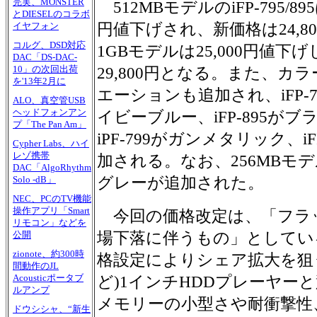
完実、MONSTER
512MBモデルのiFP-795/89
とDIESELのコラボ
円値下げされ、新価格は24,80
イヤフォン
コルグ、DSD対応
1GBモデルは25,000円値下げ
DAC「DS-DAC-
10」の次回出荷
29,800円となる。また、カ
を'13年2月に
エーションも追加され、iFP-7
ALO、真空管USB
ヘッドフォンアン
イビーブルー、iFP-895がブ
プ「The Pan Am」
iPF-799がガンメタリック、i
Cypher Labs、ハイ
レゾ携帯
加される。なお、256MBモデル
DAC「AlgoRhythm
グレーが追加された。
Solo -dB」
NEC、PCのTV機能
操作アプリ「Smart
今回の価格改定は、「フラ
リモコン」などを
場下落に伴うもの」としてい
公開
zionote、約300時
格設定によりシェア拡大を狙うとと
間動作のJL
Acousticポータブ
ど)1インチHDDプレーヤー
ルアンプ
メモリーの小型さや耐衝撃性
ドウシシャ、“新生