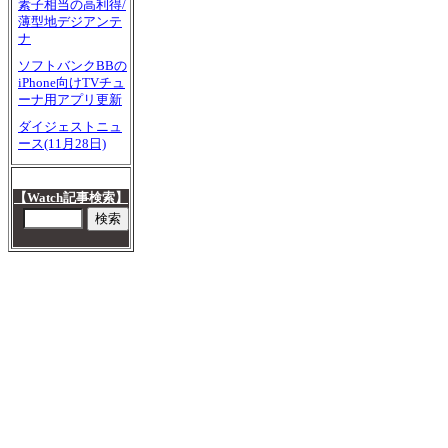
素子相当の高利得/
薄型地デジアンテ
ナ
ソフトバンクBBの
iPhone向けTVチュ
ーナ用アプリ更新
ダイジェストニュ
ース(11月28日)
【Watch記事検索】